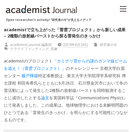
Open researcher’s activity! “研究者の今“が見えるメディア
academistで立ち上がった「雷雲プロジェクト」から新しい成果
– 2種類の放射線バーストから探る雷発生のきっかけ
academist journal 編集部
2019年6月26日
研究者の今
クラウドファンディング
,
気象
academistのプロジェクト
「カミナリ雲からの謎のガンマ線ビーム
を追え！（雷雲プロジェクト）」
のチャレンジャー 京都大学白眉
センター
榎戸輝揚
特定准教授は、東京大学大学院理学系研究科 博
士課程 和田有希氏らとともに6月26日、石川県金沢市において冬の
雷活動によって発生した2種類の放射線バーストを同時観測するこ
とに成功したとする
論文
を英国科学誌『
Communications Physics
』
にて発表しました。この成果は、地球物理学における未解明問題の
ひとつである「雷発生のきっかけ」を明らかにする可能性につなが
るものです。