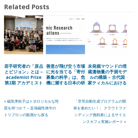
Related Posts
若手研究者の「原点
善意が飛び交う市場
未発掘マウンドの埋
とビジョン」とは –
に光を当てる「寄付
蔵遺物量の予測モデ
academist Prize
募集の科学」は、危
ルの構築 – 古代国
第2期 アカデミスト
機に瀕する日本の研
家ティカルにおける
賞発表イベント開催
究を救えるか？
階層性と経済格差 –
レポート
«
磁気準粒子はトポロジカルな性
「空耳自動生成プログラムの開
質を持つか？ – 反強磁性体中の
発を進めたい！」 クラウドファ
トリプロンの観測から探る
ンディング挑戦者によるサイエ
ンスカフェ実施レポート
»