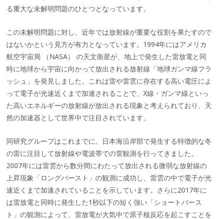
る重大な未解明問題のひとつとなっています。
この未解明問題に対し、近年では放射線が重要な役割を果たすので
はないかという見方が有力となっています。1994年にはアメリカ
航空宇宙局 （NASA） の天文衛星が、地上で発生した雷放電と同
時に地球から宇宙に向かって放出される放射線「地球ガンマ線フラ
ッシュ」を発見しました。これは雷や雷雲に存在する高い電圧によ
って電子が光速近くまで加速されることで、X線・ガンマ線といっ
た高いエネルギーの放射線が放出される現象と考えられており、天
然の加速器として世界中で注目されています。
同研究グループはこれまでに、日本海沿岸部で発生する特徴的な冬
の雷に注目して放射線や電波帯での雷観測を行ってきました。
2007年には雷雲から数分間にわたって放出される微弱な放射線の
上昇現象「ロングバースト」の観測に成功し、雷雲の中で電子が光
速近くまで加速されていることを示しています。さらに2017年に
は雷放電と同時に発生した1秒以下の短く強い「ショートバース
ト」の観測によって、雷放電が大気中で原子核反応を起こすことを