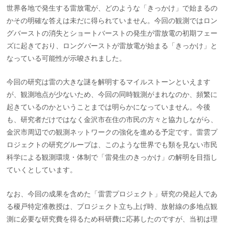
世界各地で発生する雷放電が、どのような「きっかけ」で始まるの
かその明確な答えは未だに得られていません。今回の観測ではロン
グバーストの消失とショートバーストの発生が雷放電の初期フェー
ズに起きており、ロングバーストが雷放電が始まる「きっかけ」と
なっている可能性が示唆されました。
今回の研究は雷の大きな謎を解明するマイルストーンといえます
が、観測地点が少ないため、今回の同時観測がまれなのか、頻繁に
起きているのかということまでは明らかになっていません。今後
も、研究者だけではなく金沢市在住の市民の方々と協力しながら、
金沢市周辺での観測ネットワークの強化を進める予定です。雷雲プ
ロジェクトの研究グループは、このような世界でも類を見ない市民
科学による観測環境・体制で「雷発生のきっかけ」の解明を目指し
ていくとしています。
なお、今回の成果を含めた「雷雲プロジェクト」研究の発起人であ
る榎戸特定准教授は、プロジェクト立ち上げ時、放射線の多地点観
測に必要な研究費を得るため科研費に応募したのですが、当初は理