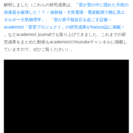
解明しました（これらの研究成果は、「
雷が雲の中に隠れた天然の
加速器を破壊した！？ – 放射線・大気電場・電波観測で挑む高エ
ネルギー大気物理学」
、「
雷が原子核反応を起こす証拠 –
academist「雷雲プロジェクト」の研究成果がNature誌に掲載！
」などacademist Journalでも取り上げてきました。これまでの研
究成果をまとめた動画もacademistのYoutubeチャンネルに掲載し
ていますので、ぜひご覧ください）。