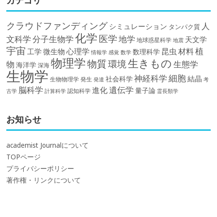
クラウドファンディング
人
シミュレーション
タンパク質
化学
医学
文科学
分子生物学
地学
天文学
地球惑星科学
地震
宇宙
植
材料
心理学
昆虫
工学
微生物
数理科学
情報学
感覚
数学
物理学
生きもの
物質
環境
物
生態学
海洋学
深海
生物学
細胞
神経科学
結晶
社会科学
生物物理学
発生
発達
考
脳科学
遺伝学
進化
量子論
認知科学
計算科学
霊長類学
古学
お知らせ
academist Journalについて
TOPページ
プライバシーポリシー
著作権・リンクについて