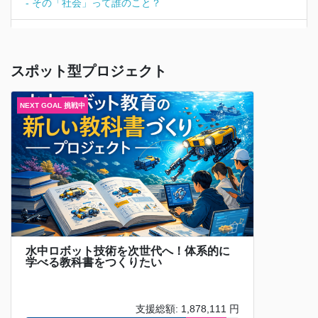
- その「社会」って誰のこと？
2025/10/20 【重要：システム障害】
アカデミストからのメ
ールが届かない不具合について（10/21追記： 復旧のお知ら
せ）
スポット型プロジェクト
2025/09/24 【研究者募集】
10/30まで：宇宙分野でクラウ
ドファンディングにチャレンジする研究者募集！
2025/05/13 【プレスリリース】
若手研究者向け研究加速プ
ログラム「academist Prize」第5期の応募受付開始
2025/04/04 【4/23 開催】
2025年度 学術系クラウドファン
ディング説明会のご案内
2024/12/27 【重要なお知らせ】
年末年始休業のお知らせ
水中ロボット技術を次世代へ！体系的に
学べる教科書をつくりたい
2024/09/12 【note公開】
【開催レポート】 academist
Prize 第3期 FINAL「若手研究者を投票で応援！-100万円配
分ピッチコンテスト」
支援総額: 1,878,111 円