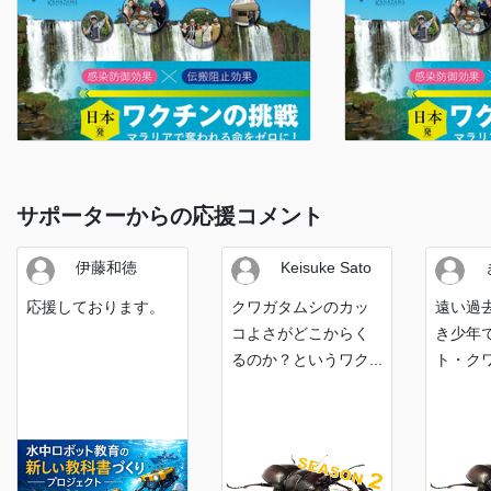
サポーターからの応援コメント
伊藤和徳
Keisuke Sato
応援しております。
クワガタムシのカッ
遠い過
コよさがどこからく
き少年
るのか？というワク...
ト・クワ