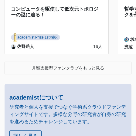
コンピュータを駆使して低次元トポロジ
哲学
ーの謎に迫る！
クを
academist Prize 1st 採択
坂
佐野岳人
16人
浅葱
月額支援型ファンクラブをもっと見る
academistについて
研究者と個人を支援でつなぐ学術系クラウドファンデ
ィングサイトです。多様な分野の研究者が自身の研究
を進めるためチャレンジしています。
詳しく見る