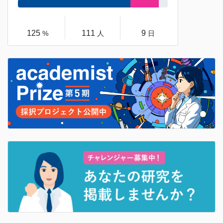
2024/09/06 【note公開】
【開催レポート】De-Silo ×
academist クロストーク（2024年9月3日）
125
111
9
%
人
日
2024/09/05 【note公開】
研究支援のインパクトを可視化
し、Open academia を実現する！
2024/08/01 【8/20イベント開催】
鳥の食性×自由研究 オン
ライントーク！