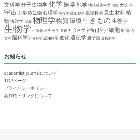
化学
医学
文科学
分子生物学
地学
天文学
地球惑星科学
地震
宇宙
植
材料
心理学
昆虫
工学
微生物
数理科学
情報学
感覚
数学
物理学
生きもの
物質
環境
物
生態学
海洋学
深海
生物学
細胞
神経科学
結晶
社会科学
生物物理学
発生
発達
考
脳科学
遺伝学
進化
量子論
認知科学
計算科学
霊長類学
古学
お知らせ
academist Journalについて
TOPページ
プライバシーポリシー
著作権・リンクについて