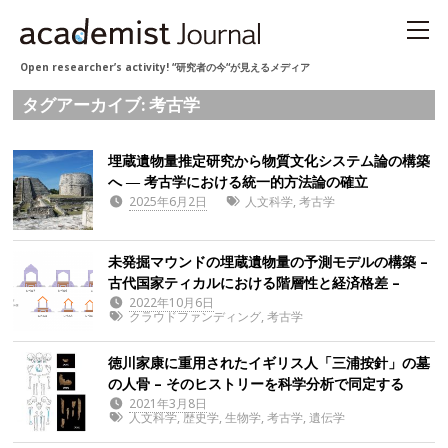
Open researcher’s activity! “研究者の今“が見えるメディア
タグアーカイブ: 考古学
埋蔵遺物量推定研究から物質文化システム論の構築
へ ― 考古学における統一的方法論の確立
2025年6月2日
人文科学
,
考古学
未発掘マウンドの埋蔵遺物量の予測モデルの構築 –
古代国家ティカルにおける階層性と経済格差 –
2022年10月6日
クラウドファンディング
,
考古学
徳川家康に重用されたイギリス人「三浦按針」の墓
の人骨 – そのヒストリーを科学分析で同定する
2021年3月8日
人文科学
,
歴史学
,
生物学
,
考古学
,
遺伝学