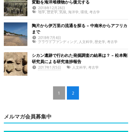
変動を海洋堆積物から復元する
2018年12月28日
地学
,
歴史学
,
気候
,
海洋学
,
環境
,
考古学
陶片から伊万里の流通を探る – 中南米からアフリカ
まで
2018年7月4日
クラウドファンディング
,
人文科学
,
歴史学
,
考古学
シカン遺跡で行われた発掘調査の結果は？ – 松本剛
研究員による研究進捗報告
2017年1月5日
人文科学
,
考古学
1
2
メルマガ会員募集中