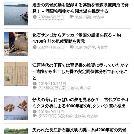
過去の気候変動を記録する藻類を青森県鷹架沼で発
見！ – 湖沼堆積物から湖水温を推定する
2020年6月25日
気候
,
環境
,
考古学
化石サンゴからアッカド帝国の崩壊を探る – 約
4,100年前の気候変動を復元
2020年1月22日
気候
,
海洋学
,
考古学
江戸時代の子育ては育児書の推奨に従っていたか？
– 遺跡から出土した骨の安定同位体分析でわかるこ
と
2019年10月25日
人文科学
,
歴史学
,
生物学
,
考古学
仔犬の骨はおっぱいの夢を見るか？ – 古代プロテオ
ミクス分析による1000年前の乳タンパク質の検出
2019年9月11日
タンパク質
,
人文科学
,
生物学
,
考古学
失われた長江新石器文明の謎 – 約4200年前の気候