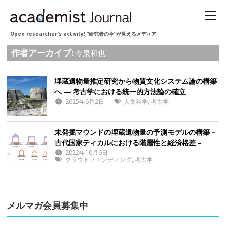
Open researcher’s activity! “研究者の今“が見えるメディア
作者アーカイブ:
今泉和也
埋蔵遺物量推定研究から物質文化システム論の構築
へ ― 考古学における統一的方法論の確立
2025年6月2日
人文科学
,
考古学
未発掘マウンドの埋蔵遺物量の予測モデルの構築 –
古代国家ティカルにおける階層性と経済格差 –
2022年10月6日
クラウドファンディング
,
考古学
メルマガ会員募集中