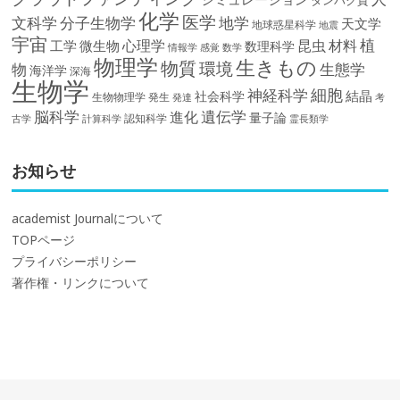
タンパク質
化学
医学
文科学
分子生物学
地学
天文学
地球惑星科学
地震
宇宙
植
材料
心理学
昆虫
工学
微生物
数理科学
情報学
感覚
数学
物理学
生きもの
物質
環境
物
生態学
海洋学
深海
生物学
細胞
神経科学
結晶
社会科学
生物物理学
発生
発達
考
脳科学
遺伝学
進化
量子論
認知科学
計算科学
霊長類学
古学
お知らせ
academist Journalについて
TOPページ
プライバシーポリシー
著作権・リンクについて