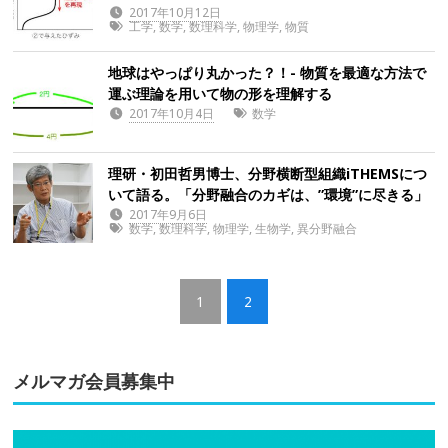
2017年10月12日
工学
,
数学
,
数理科学
,
物理学
,
物質
地球はやっぱり丸かった？！- 物質を最適な方法で
運ぶ理論を用いて物の形を理解する
2017年10月4日
数学
理研・初田哲男博士、分野横断型組織iTHEMSにつ
いて語る。「分野融合のカギは、”環境”に尽きる」
2017年9月6日
数学
,
数理科学
,
物理学
,
生物学
,
異分野融合
1
2
メルマガ会員募集中