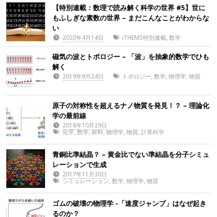
【特別連載：数理で読み解く科学の世界 #5】世に
もふしぎな素数の世界 – まだこんなことがわからな
い
2020年4月14日
iTHEMS特別連載
,
数学
磁気の波とトポロジー – 「波」を抽象的数学でひも
解く
2019年9月24日
トポロジー
,
数学
,
物理学
,
物質
原子の対称性を超えるナノ物質を発見！？ – 理論化
学の最前線
2018年10月29日
化学
,
数学
,
材料
,
物理学
,
物質
,
計算科学
青銅比準結晶？ – 黄金比でない準結晶を分子シミュ
レーションで生成
2017年11月30日
シミュレーション
,
数学
,
物理学
,
物質
ゴムの破壊の物理学 -「速度ジャンプ」はなぜ起き
るのか？