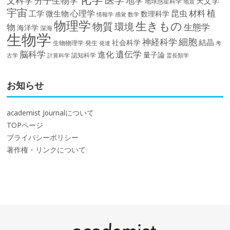
文科学
分子生物学
地学
天文学
地球惑星科学
地震
宇宙
植
材料
心理学
昆虫
工学
微生物
数理科学
情報学
感覚
数学
物理学
生きもの
物質
環境
物
生態学
海洋学
深海
生物学
細胞
神経科学
結晶
社会科学
生物物理学
発生
発達
考
脳科学
遺伝学
進化
量子論
認知科学
計算科学
霊長類学
古学
お知らせ
academist Journalについて
TOPページ
プライバシーポリシー
著作権・リンクについて