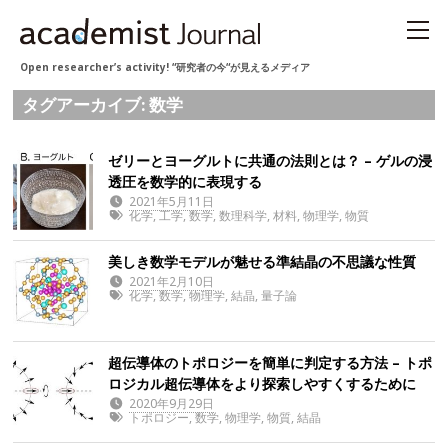
Open researcher’s activity! “研究者の今“が見えるメディア
タグアーカイブ: 数学
ゼリーとヨーグルトに共通の法則とは？ – ゲルの浸
透圧を数学的に表現する
2021年5月11日
化学
,
工学
,
数学
,
数理科学
,
材料
,
物理学
,
物質
美しき数学モデルが魅せる準結晶の不思議な性質
2021年2月10日
化学
,
数学
,
物理学
,
結晶
,
量子論
超伝導体のトポロジーを簡単に判定する方法 – トポ
ロジカル超伝導体をより探索しやすくするために
2020年9月29日
トポロジー
,
数学
,
物理学
,
物質
,
結晶