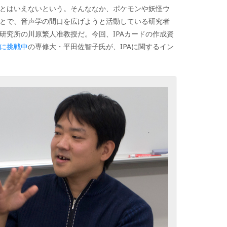
とはいえないという。そんななか、ポケモンや妖怪ウ
とで、音声学の間口を広げようと活動している研究者
研究所の川原繁人准教授だ。今回、IPAカードの作成資
に挑戦中
の
専修大・平田佐智子氏が、IPAに関するイン