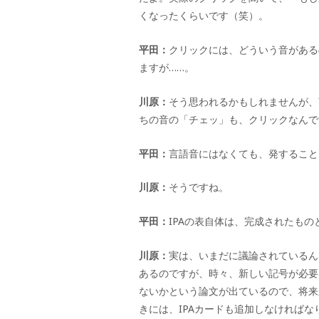
くなったくらいです（笑）。
平田：
クリックには、どういう音がある
ますが
……
。
川原：
そう思われるかもしれませんが、
ちの音の「チェッ」も、クリックなんで
平田：
言語音にはなくても、発すること
川原：
そうですね。
平田：
IPA
の表自体は、完成されたもの
川原：
実は、いまだに議論されているん
あるのですが、時々、新しい記号が必要
ないかという論文が出ているので、将来
きには、
IPA
カードも追加しなければな