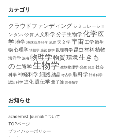
カテゴリ
クラウドファンディング
シミュレーショ
化学
医
人文科学
分子生物学
ン
タンパク質
宇宙
学
地学
天文学
工学
微生
地球惑星科学
地震
植物
材料
心理学
昆虫
物
数理科学
情報学
感覚
数学
物理学
生きも
物質
環境
海洋学
深海
生物学
の
生態学
社会
生物物理学
発生
発達
細胞
神経科学
脳科学
結晶
科学
計算科学
考古学
遺伝学
進化
量子論
認知科学
霊長類学
お知らせ
academist Journalについて
TOPページ
プライバシーポリシー