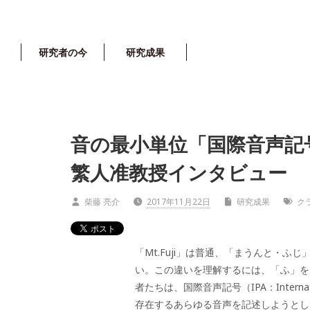
研究者の今
研究成果
音の最小単位「国際音声記号
繁人准教授インタビュー
柴藤 亮介
2017年11月22日
研究成果
ク
「
Mt.Fuji
」は普通、「まうんと・ふじ
い。この違いを理解するには、「ふ」を
者たちは、
国際音声記号（IPA：Internat
存在するあらゆる音声を記述しようとし