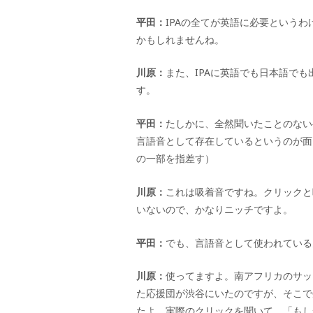
平田：
IPA
の全てが英語に必要というわ
かもしれませんね。
川原：
また、
IPA
に英語でも日本語でも
す。
平田：
たしかに、全然聞いたことのない
言語音として存在しているというのが面
の一部を指差す）
川原：
これは吸着音ですね。クリックと
いないので、かなりニッチですよ。
平田：
でも、言語音として使われている
川原：
使ってますよ。南アフリカのサッ
た応援団が渋谷にいたのですが、そこで
たよ。実際のクリックを聞いて、「もし