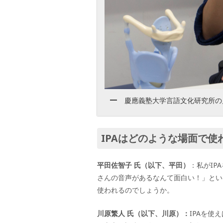
慶應義塾大学言語文化研究所の
IPA
はどのような場面で使
平田佐智子 氏（以下、平田）
：私が
IPA
さんの音声があるなんて面白い！」とい
使われるのでしょうか。
川原繁人 氏（以下、川原）：
IPA
を使え