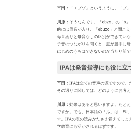
平田：
「エブゾ」というように、「ブ」
川原：
そうなんです。「
ebzo
」の「
b
」
的には母音が入り、「
ebuzo
」と聞こえ
母音ありと母音なしの区別ができていな
子音のつながりを聞くと、脳が勝手に母
はじめのうちはできないのが当たり前で
IPAは発音指導にも役に立
平田：
IPA
は全ての音声の源ですので、
その辺りに関しては、どのようにお考え
川原：
効果はあると思いますよ。たとえ
ですか。でも、日本語の「ふ」は「
FU
す。
IPA
の表の読みかたさえ覚えてしま
学教育にも活かされるはずです。