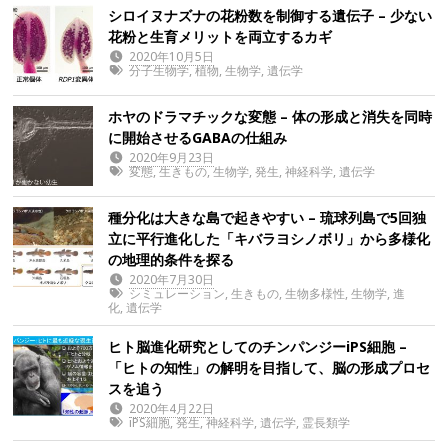
シロイヌナズナの花粉数を制御する遺伝子 – 少ない
花粉と生育メリットを両立するカギ
2020年10月5日
分子生物学
,
植物
,
生物学
,
遺伝学
ホヤのドラマチックな変態 – 体の形成と消失を同時
に開始させるGABAの仕組み
2020年9月23日
変態
,
生きもの
,
生物学
,
発生
,
神経科学
,
遺伝学
種分化は大きな島で起きやすい – 琉球列島で5回独
立に平行進化した「キバラヨシノボリ」から多様化
の地理的条件を探る
2020年7月30日
シミュレーション
,
生きもの
,
生物多様性
,
生物学
,
進
化
,
遺伝学
ヒト脳進化研究としてのチンパンジーiPS細胞 –
「ヒトの知性」の解明を目指して、脳の形成プロセ
スを追う
2020年4月22日
iPS細胞
,
発生
,
神経科学
,
遺伝学
,
霊長類学