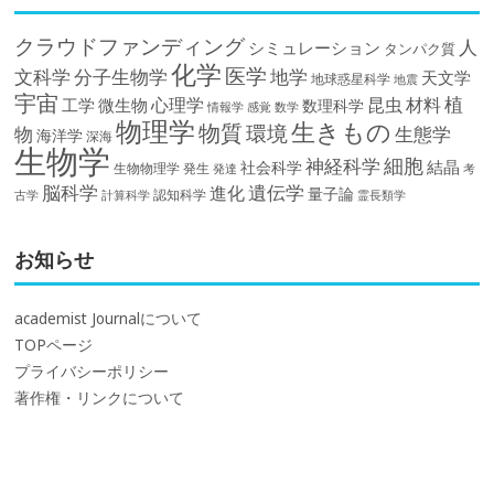
クラウドファンディング
人
シミュレーション
タンパク質
化学
医学
文科学
分子生物学
地学
天文学
地球惑星科学
地震
宇宙
植
材料
心理学
昆虫
工学
微生物
数理科学
情報学
感覚
数学
物理学
生きもの
物質
環境
物
生態学
海洋学
深海
生物学
細胞
神経科学
結晶
社会科学
生物物理学
発生
発達
考
脳科学
遺伝学
進化
量子論
認知科学
計算科学
霊長類学
古学
お知らせ
academist Journalについて
TOPページ
プライバシーポリシー
著作権・リンクについて