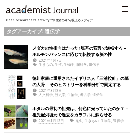
Open researcher’s activity! “研究者の今“が見えるメディア
タグアーカイブ: 遺伝学
メダカの性指向はたった1塩基の変異で逆転する –
ホルモンバランスに応じて転換する脳の性
2021年4月7日
生きもの
,
生殖
,
生物学
,
脳科学
,
遺伝学
徳川家康に重用されたイギリス人「三浦按針」の墓
の人骨 – そのヒストリーを科学分析で同定する
2021年3月8日
人文科学
,
歴史学
,
生物学
,
考古学
,
遺伝学
ホタルの最初の祖先は、何色に光っていたのか？ –
祖先配列復元で過去をカラフルに蘇らせる
2021年1月13日
昆虫
,
生きもの
,
生物学
,
遺伝学