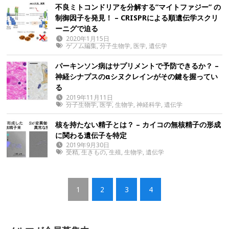
不良ミトコンドリアを分解する”マイトファジー” の
制御因子を発見！ – CRISPRによる順遺伝学スクリ
ーニグで迫る
2020年1月15日
ゲノム編集
,
分子生物学
,
医学
,
遺伝学
パーキンソン病はサプリメントで予防できるか？ –
神経シナプスのαシヌクレインがその鍵を握ってい
る
2019年11月11日
分子生物学
,
医学
,
生物学
,
神経科学
,
遺伝学
核を持たない精子とは？ – カイコの無核精子の形成
に関わる遺伝子を特定
2019年9月30日
受精
,
生きもの
,
生殖
,
生物学
,
遺伝学
1
2
3
4