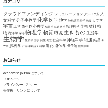
カテゴリ
クラウドファンディング
人
シミュレーション
タンパク質
化学
医学
文科学
分子生物学
地学
天文学
地球惑星科学
地震
宇宙
植
材料
心理学
昆虫
工学
微生物
数理科学
情報学
感覚
数学
物理学
生きもの
物質
環境
物
生態学
海洋学
深海
生物学
細胞
神経科学
結晶
社会科学
生物物理学
発生
発達
考
脳科学
遺伝学
進化
量子論
認知科学
計算科学
霊長類学
古学
お知らせ
academist Journalについて
TOPページ
プライバシーポリシー
著作権・リンクについて