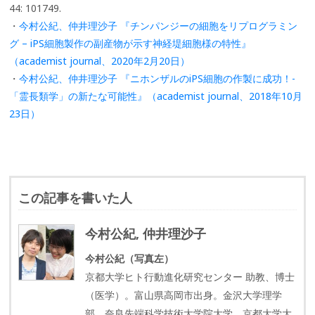
44: 101749.
・
今村公紀、仲井理沙子 『チンパンジーの細胞をリプログラミン
グ – iPS細胞製作の副産物が示す神経堤細胞様の特性』
（academist journal、2020年2月20日）
・
今村公紀、仲井理沙子 『ニホンザルのiPS細胞の作製に成功！-
「霊長類学」の新たな可能性』（academist journal、2018年10月
23日）
この記事を書いた人
今村公紀, 仲井理沙子
今村公紀（写真左）
京都大学ヒト行動進化研究センター 助教、博士
（医学）。富山県高岡市出身。金沢大学理学
部、奈良先端科学技術大学院大学、京都大学大