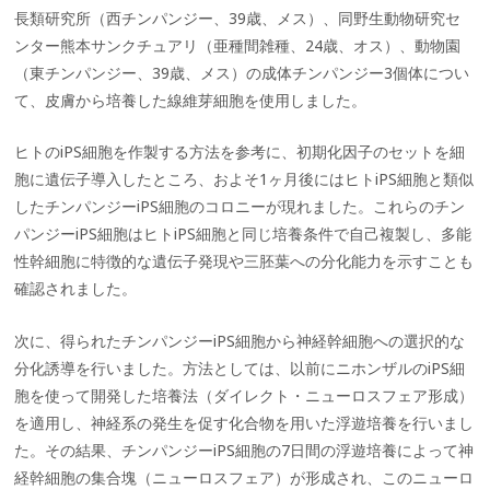
長類研究所（西チンパンジー、39歳、メス）、同野生動物研究セ
ンター熊本サンクチュアリ（亜種間雑種、24歳、オス）、動物園
（東チンパンジー、39歳、メス）の成体チンパンジー3個体につい
て、皮膚から培養した線維芽細胞を使用しました。
ヒトのiPS細胞を作製する方法を参考に、初期化因子のセットを細
胞に遺伝子導入したところ、およそ1ヶ月後にはヒトiPS細胞と類似
したチンパンジーiPS細胞のコロニーが現れました。これらのチン
パンジーiPS細胞はヒトiPS細胞と同じ培養条件で自己複製し、多能
性幹細胞に特徴的な遺伝子発現や三胚葉への分化能力を示すことも
確認されました。
次に、得られたチンパンジーiPS細胞から神経幹細胞への選択的な
分化誘導を行いました。方法としては、以前にニホンザルのiPS細
胞を使って開発した培養法（ダイレクト・ニューロスフェア形成）
を適用し、神経系の発生を促す化合物を用いた浮遊培養を行いまし
た。その結果、チンパンジーiPS細胞の7日間の浮遊培養によって神
経幹細胞の集合塊（ニューロスフェア）が形成され、このニューロ