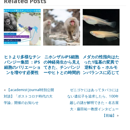
Related Posts
ヒトより多様なチン
ニホンザルiPS細胞
メダカの性指向はた
パンジー集団 ：iPS
の神経発生から見え
った1塩基の変異で
細胞のバリエーショ
てきた、チンパンジ
逆転する – ホルモ
ンを増やす必要性
ーやヒトとの時間的
ンバランスに応じて
な違い
転換する脳の性
«
【academist Journal特別公開
ゼニゴケにはあってタバコには
対談】「ポストコロナ時代の大
ない遺伝子を追求したら、100年
学論」開催のお知らせ
越しの謎が解明できた – 名古屋
大・藤田祐一教授インタビュー
【前編】
»