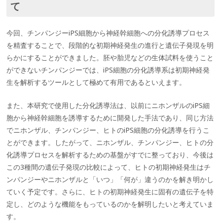
て
今回、チンパンジーiPS細胞から神経幹細胞への分化誘導プロセス
を精査することで、段階的な初期神経発生の進行と遺伝子発現を明
らかにすることができました。胚や胎児などの生体試料を使うこと
ができないチンパンジーでは、iPS細胞の分化誘導系は初期神経発
生を解析するツールとして極めて有用であるといえます。
また、本研究で使用した分化誘導法は、以前にニホンザルのiPS細
胞から神経幹細胞を誘導するために開発した手法であり、同じ方法
でニホンザル、チンパンジー、ヒトのiPS細胞の分化誘導を行うこ
とができます。したがって、ニホンザル、チンパンジー、ヒトの分
化誘導プロセスを解析するための基盤がすでに整っており、今後は
この3種間の遺伝子発現の比較によって、ヒトの初期神経発生はチ
ンパンジーやニホンザルと「いつ」「何が」違うのかを解き明かし
ていく予定です。さらに、ヒトの初期神経発生に固有の遺伝子を特
定し、どのような機能をもっているのかを解明したいと考えていま
す。