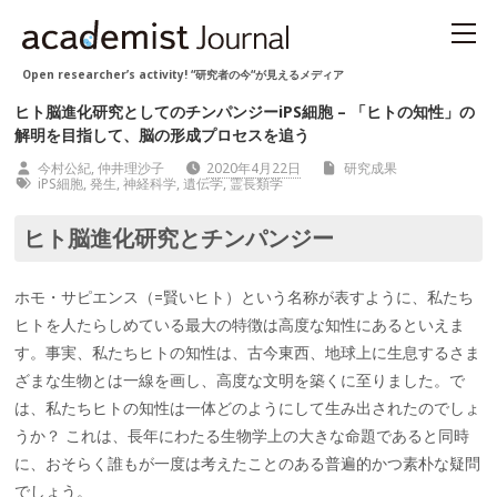
Open researcher’s activity! “研究者の今“が見えるメディア
ヒト脳進化研究としてのチンパンジーiPS細胞 – 「ヒトの知性」の
解明を目指して、脳の形成プロセスを追う
今村公紀, 仲井理沙子
2020年4月22日
研究成果
iPS細胞
,
発生
,
神経科学
,
遺伝学
,
霊長類学
ヒト脳進化研究とチンパンジー
ホモ・サピエンス（=賢いヒト）という名称が表すように、私たち
ヒトを人たらしめている最大の特徴は高度な知性にあるといえま
す。事実、私たちヒトの知性は、古今東西、地球上に生息するさま
ざまな生物とは一線を画し、高度な文明を築くに至りました。で
は、私たちヒトの知性は一体どのようにして生み出されたのでしょ
うか？ これは、長年にわたる生物学上の大きな命題であると同時
に、おそらく誰もが一度は考えたことのある普遍的かつ素朴な疑問
でしょう。