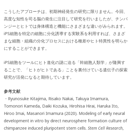
こうしたアプローチは、初期神経発生の研究に限りません。今回、
高度な知性を司る脳の発生に注目して研究を行いましたが、チンパ
ンジーとヒトでは身体構造と機能にさまざまな違いがみられます。
iPS細胞を特定の細胞に分化誘導する実験系を利用すれば、さまざ
まな細胞・組織の分化プロセスにおける種差やヒト特異性を明らか
にすることができます。
iPS細胞をツールにヒト進化の謎に迫る「幹細胞人類学」が隆興す
ることで、「ヒトがヒトである」ことを裏付けている遺伝子の探索
研究が活発になると期待しています。
参考文献
・Ryunosuke Kitajima, Risako Nakai, Takuya Imamura,
Tomonori Kameda, Daiki Kozuka, Hirohisa Hirai, Haruka Ito,
Hiroo Imai, Masanori Imamura (2020). Modeling of early neural
development in vitro by direct neurosphere formation culture of
chimpanzee induced pluripotent stem cells.
Stem Cell Research
,