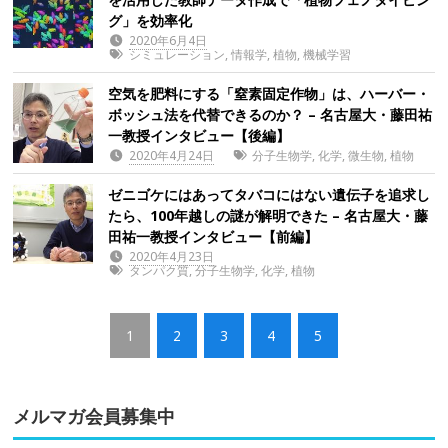
グ」を効率化
2020年6月4日
シミュレーション
,
情報学
,
植物
,
機械学習
空気を肥料にする「窒素固定作物」は、ハーバー・
ボッシュ法を代替できるのか？ – 名古屋大・藤田祐
一教授インタビュー【後編】
2020年4月24日
分子生物学
,
化学
,
微生物
,
植物
ゼニゴケにはあってタバコにはない遺伝子を追求し
たら、100年越しの謎が解明できた – 名古屋大・藤
田祐一教授インタビュー【前編】
2020年4月23日
タンパク質
,
分子生物学
,
化学
,
植物
1
2
3
4
5
メルマガ会員募集中