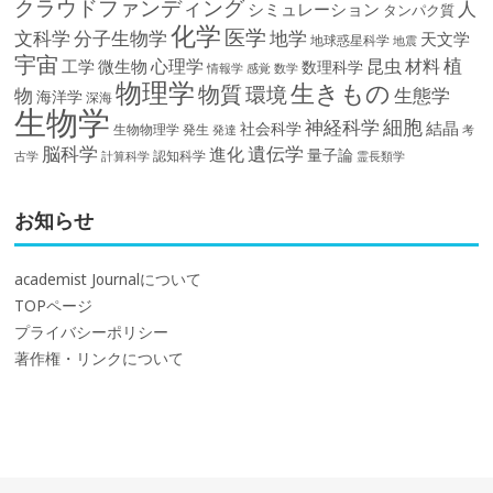
クラウドファンディング
人
シミュレーション
タンパク質
化学
医学
文科学
分子生物学
地学
天文学
地球惑星科学
地震
宇宙
植
材料
心理学
昆虫
工学
微生物
数理科学
情報学
感覚
数学
物理学
生きもの
物質
環境
物
生態学
海洋学
深海
生物学
細胞
神経科学
結晶
社会科学
生物物理学
発生
発達
考
脳科学
遺伝学
進化
量子論
認知科学
計算科学
霊長類学
古学
お知らせ
academist Journalについて
TOPページ
プライバシーポリシー
著作権・リンクについて