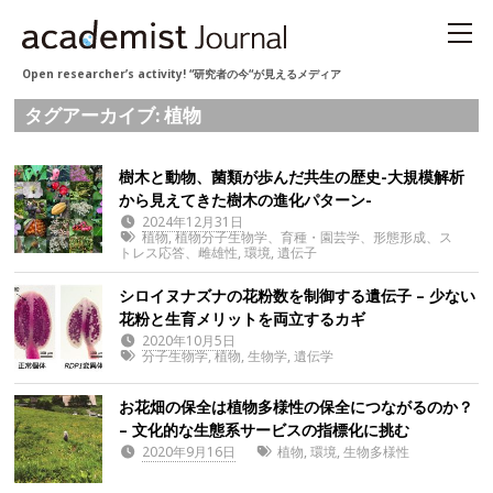
Open researcher’s activity! “研究者の今“が見えるメディア
タグアーカイブ: 植物
樹木と動物、菌類が歩んだ共生の歴史-大規模解析
から見えてきた樹木の進化パターン-
2024年12月31日
植物
,
植物分子生物学、育種・園芸学、形態形成、ス
トレス応答、雌雄性
,
環境
,
遺伝子
シロイヌナズナの花粉数を制御する遺伝子 – 少ない
花粉と生育メリットを両立するカギ
2020年10月5日
分子生物学
,
植物
,
生物学
,
遺伝学
お花畑の保全は植物多様性の保全につながるのか？
– 文化的な生態系サービスの指標化に挑む
2020年9月16日
植物
,
環境
,
生物多様性