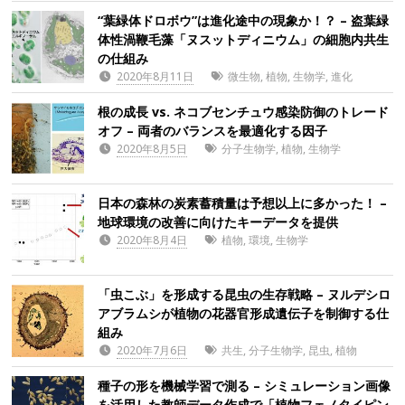
“葉緑体ドロボウ”は進化途中の現象か！？ – 盗葉緑
体性渦鞭毛藻「ヌスットディニウム」の細胞内共生
の仕組み
2020年8月11日
微生物
,
植物
,
生物学
,
進化
根の成長 vs. ネコブセンチュウ感染防御のトレード
オフ – 両者のバランスを最適化する因子
2020年8月5日
分子生物学
,
植物
,
生物学
日本の森林の炭素蓄積量は予想以上に多かった！ –
地球環境の改善に向けたキーデータを提供
2020年8月4日
植物
,
環境
,
生物学
「虫こぶ」を形成する昆虫の生存戦略 – ヌルデシロ
アブラムシが植物の花器官形成遺伝子を制御する仕
組み
2020年7月6日
共生
,
分子生物学
,
昆虫
,
植物
種子の形を機械学習で測る – シミュレーション画像
を活用した教師データ作成で「植物フェノタイピン