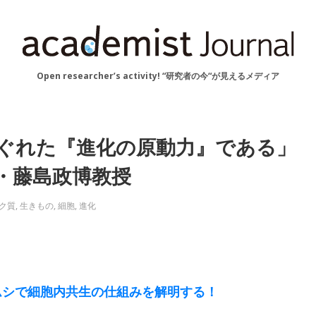
Open researcher’s activity! “研究者の今“が見えるメディア
ぐれた『進化の原動力』である」
 ・藤島政博教授
ク質
,
生きもの
,
細胞
,
進化
ウリムシで細胞内共生の仕組みを解明する！