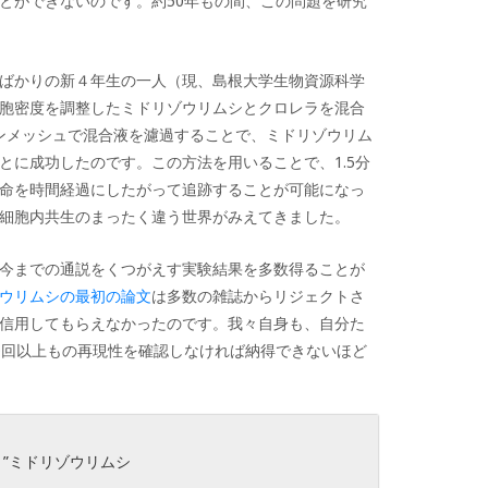
とができないのです。約50年もの間、この問題を研究
ばかりの新４年生の一人（現、島根大学生物資源科学
胞密度を調整したミドリゾウリムシとクロレラを混合
ロンメッシュで混合液を濾過することで、ミドリゾウリム
とに成功したのです。この方法を用いることで、1.5分
命を時間経過にしたがって追跡することが可能になっ
細胞内共生のまったく違う世界がみえてきました。
今までの通説をくつがえす実験結果を多数得ることが
ウリムシの最初の論文
は多数の雑誌からリジェクトさ
信用してもらえなかったのです。我々自身も、自分た
0回以上もの再現性を確認しなければ納得できないほど
う”ミドリゾウリムシ