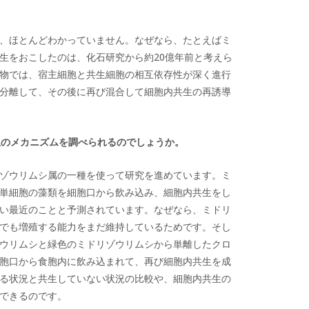
、ほとんどわかっていません。なぜなら、たとえばミ
生をおこしたのは、化石研究から約20億年前と考えら
物では、宿主細胞と共生細胞の相互依存性が深く進行
分離して、その後に再び混合して細胞内共生の再誘導
生のメカニズムを調べられるのでしょうか。
ゾウリムシ属の一種を使って研究を進めています。ミ
単細胞の藻類を細胞口から飲み込み、細胞内共生をし
い最近のことと予測されています。なぜなら、ミドリ
でも増殖する能力をまだ維持しているためです。そし
ウリムシと緑色のミドリゾウリムシから単離したクロ
胞口から食胞内に飲み込まれて、再び細胞内共生を成
る状況と共生していない状況の比較や、細胞内共生の
できるのです。