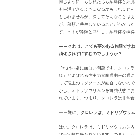
同じように、もし私たちも葉緑体と細胞
も生活できるようになるかもしれません
もしれませんが、決してそんなことはあ
が、藻類と共生していることがわかった
す。ヒトが藻類と共生し、葉緑体を獲得
——それは、とても夢のあるお話です
消化されずにすむのでしょうか？
それは非常に面白い問題です。クロレラは、ミドリ
膜」とよばれる宿主の食胞膜由来の膜に
って宿主のリソソームが融合しないので
かし、ミドリゾウリムシを飢餓状態にお
れています。つまり、クロレラは非常食
——逆に、クロレラは、ミドリゾウリ
はい。クロレラは、ミドリゾウリムシ内
ぼ一定数に保たれています。つまり、非