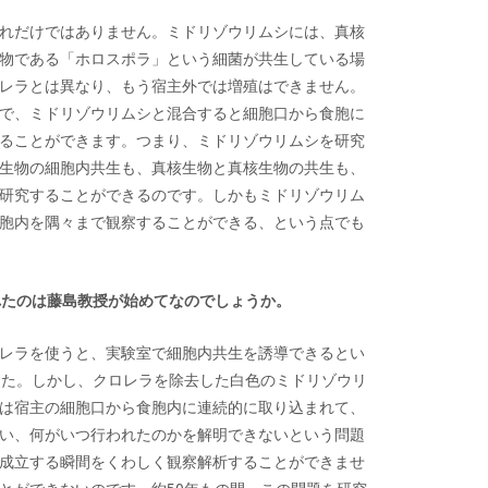
れだけではありません。ミドリゾウリムシには、真核
物である「ホロスポラ」という細菌が共生している場
レラとは異なり、もう宿主外では増殖はできません。
で、ミドリゾウリムシと混合すると細胞口から食胞に
ることができます。つまり、ミドリゾウリムシを研究
生物の細胞内共生も、真核生物と真核生物の共生も、
研究することができるのです。しかもミドリゾウリム
胞内を隅々まで観察することができる、という点でも
れたのは藤島教授が始めてなのでしょうか。
レラを使うと、実験室で細胞内共生を誘導できるとい
した。しかし、クロレラを除去した白色のミドリゾウリ
は宿主の細胞口から食胞内に連続的に取り込まれて、
い、何がいつ行われたのかを解明できないという問題
成立する瞬間をくわしく観察解析することができませ