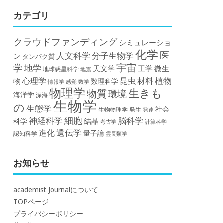
カテゴリ
クラウドファンディング
シミュレーショ
化学
医
人文科学
分子生物学
ン
タンパク質
宇宙
学
地学
天文学
工学
微生
地球惑星科学
地震
植物
材料
心理学
昆虫
物
数理科学
情報学
感覚
数学
物理学
生きも
物質
環境
海洋学
深海
生物学
の
生態学
社会
生物物理学
発生
発達
細胞
神経科学
脳科学
結晶
科学
計算科学
考古学
遺伝学
進化
量子論
認知科学
霊長類学
お知らせ
academist Journalについて
TOPページ
プライバシーポリシー