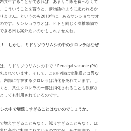
内共生することができれば、あまりご飯を食べなくて
。こういうことを言うと、夢物語のように思われるか
りません。というのも2010年に、あるサンショウウオ
のです。サンショウウオは、ヒトと同じく脊椎動物で
できる日も案外近いのかもしれませんね。
ね！ しかし、ミドリゾウリムシの中のクロレラはなぜ
ゾウリムシの中で「Perialgal vacuole (PV)
包まれています。そして、このPV膜は食胞膜とは異な
、内部に存在するクロレラは消化を免れています。し
くと、共生クロレラの一部は消化されることも観察さ
としても利用されているのです。
ムシの中で増殖しすぎることはないのでしょうか。
で増えすぎることもなく、減りすぎることもなく、ほ
常に高度に制御されているのですが、その制御のしく