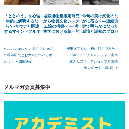
「ととのう」を心理
埋蔵遺物量推定研究
俳句の美は変化のな
学的に解明するな
から物質文化システ
かに宿る？―連続測
ら？-サウナと関連
ム論の構築へ ― 考
定で明らかになった
するマインドフルネ
古学における統一的
感情と認知のプロセ
スと美的感性
方法論の確立
ス
«
academist シンポジウム vol.1
楔形文字を粘土板に刻んでみた –
〜科学研究とおカネについて考
academistチャレンジャー山本
えよう〜 開催決定！
孟さんのワークショップ＆講演
会レポート（前編）
»
メルマガ会員募集中