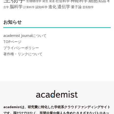
細胞
神経科学
結晶
社会科学
生物物理学
発生
発達
考
脳科学
遺伝学
進化
量子論
認知科学
計算科学
霊長類学
古学
お知らせ
academist Journalについて
TOPページ
プライバシーポリシー
著作権・リンクについて
academistは、研究費に特化した学術系クラウドファンディングサイト
です。国だけではなく、民間企業や個人も含めたさまざまなパトロネッ