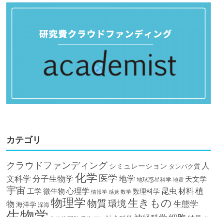
カテゴリ
クラウドファンディング
人
シミュレーション
タンパク質
化学
医学
文科学
分子生物学
地学
天文学
地球惑星科学
地震
宇宙
植
材料
心理学
昆虫
工学
微生物
数理科学
情報学
感覚
数学
物理学
生きもの
物質
環境
物
生態学
海洋学
深海
生物学