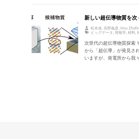
新しい超伝導物質を次
松本凌, 高野義彦, Hou Zhuf
ビッグデータ
,
情報学
,
材料
,
次世代の超伝導物質探索 
から「超伝導」が発見さ
いますが、発電所から我