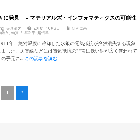
々に発見！ – マテリアルズ・インフォマティクスの可能性
eng, 寺倉清之
2018年10月3日
研究成果
物理学
,
物質
,
計算科学
,
超伝導
1911年、絶対温度に冷却した水銀の電気抵抗が突然消失する現象
れました。送電線などには電気抵抗の非常に低い銅が広く使われて
々の手元に…
この記事を読む
1
2