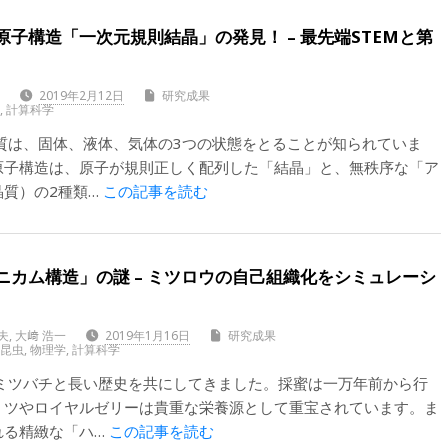
子構造「一次元規則結晶」の発見！ – 最先端STEMと第
一
2019年2月12日
研究成果
晶
,
計算科学
質は、固体、液体、気体の3つの状態をとることが知られていま
原子構造は、原子が規則正しく配列した「結晶」と、無秩序な「ア
晶質）の2種類…
この記事を読む
ニカム構造」の謎 – ミツロウの自己組織化をシミュレーシ
夫, 大﨑 浩一
2019年1月16日
研究成果
,
昆虫
,
物理学
,
計算科学
はミツバチと長い歴史を共にしてきました。採蜜は一万年前から行
ミツやロイヤルゼリーは貴重な栄養源として重宝されています。ま
れる精緻な「ハ…
この記事を読む