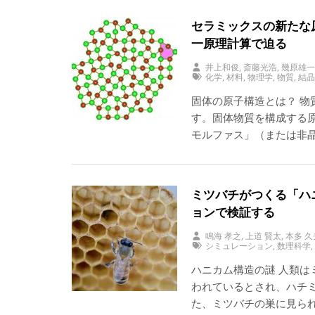
セラミックスの新たな原
一原理計算で迫る
井上和俊, 斎藤光浩, 幾原雄
化学
,
材料
,
物理学
,
物質
,
結
固体の原子構造とは？ 物
す。固体物質を構成する
モルファス」（または非
ミツバチがつくる「ハ
ョンで検証する
鳴海 孝之, 上道 賢太, 本多 久
シミュレーション
,
数理科学
ハニカム構造の謎 人類
われているとされ、ハチ
た、ミツバチの巣に見ら