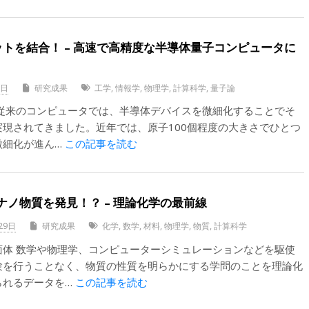
トを結合！ – 高速で高精度な半導体量子コンピュータに
8日
研究成果
工学
,
情報学
,
物理学
,
計算科学
,
量子論
 従来のコンピュータでは、半導体デバイスを微細化することでそ
現されてきました。近年では、原子100個程度の大きさでひとつ
微細化が進ん…
この記事を読む
ノ物質を発見！？ – 理論化学の最前線
29日
研究成果
化学
,
数学
,
材料
,
物理学
,
物質
,
計算科学
面体 数学や物理学、コンピューターシミュレーションなどを駆使
験を行うことなく、物質の性質を明らかにする学問のことを理論化
られるデータを…
この記事を読む