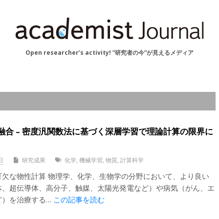
Open researcher’s activity! “研究者の今“が見えるメディア
融合 – 密度汎関数法に基づく深層学習で理論計算の限界に
日
研究成果
化学
,
機械学習
,
物質
,
計算科学
可欠な物性計算 物理学、化学、生物学の分野において、より良い
体、超伝導体、高分子、触媒、太陽光発電など）や病気（がん、エ
ど）を治療する…
この記事を読む