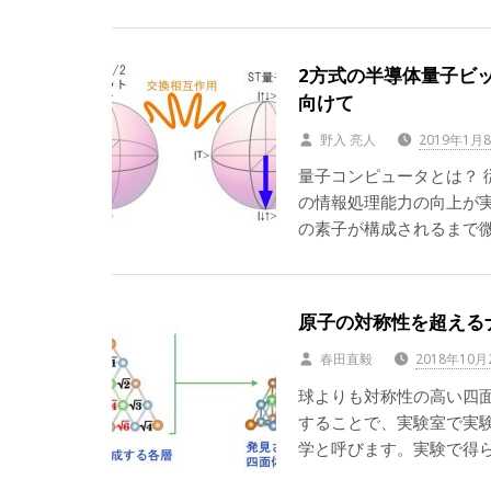
2方式の半導体量子ビッ
向けて
野入 亮人
2019年1月
量子コンピュータとは？
の情報処理能力の向上が実
の素子が構成されるまで
原子の対称性を超えるナ
春田直毅
2018年10月
球よりも対称性の高い四
することで、実験室で実
学と呼びます。実験で得