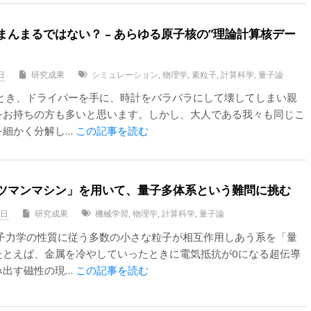
んまるではない？ – あらゆる原子核の”理論計算核デー
日
研究成果
シミュレーション
,
物理学
,
素粒子
,
計算科学
,
量子論
のとき、ドライバーを手に、時計をバラバラにして壊してしまい親
をお持ちの方も多いと思います。しかし、大人である我々も同じこ
を細かく分解し…
この記事を読む
ツマンマシン」を用いて、量子多体系という難問に挑む
1日
研究成果
機械学習
,
物理学
,
計算科学
,
量子論
量子力学の性質に従う多数の小さな粒子が相互作用しあう系を「量
たとえば、金属を冷やしていったときに電気抵抗が0になる超伝導
み出す磁性の現…
この記事を読む