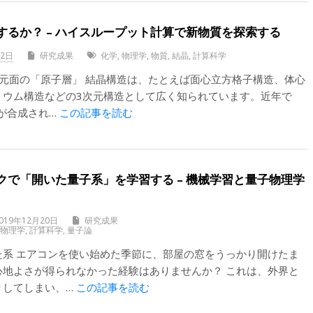
するか？ – ハイスループット計算で新物質を探索する
12日
研究成果
化学
,
物理学
,
物質
,
結晶
,
計算科学
元面の「原子層」 結晶構造は、たとえば面心立方格子構造、体心
リウム構造などの3次元構造として広く知られています。近年で
ンが合成され…
この記事を読む
クで「開いた量子系」を学習する – 機械学習と量子物理学
019年12月20日
研究成果
,
物理学
,
計算科学
,
量子論
た系 エアコンを使い始めた季節に、部屋の窓をうっかり開けたま
心地よさが得られなかった経験はありませんか？ これは、外界と
りしてしまい、…
この記事を読む