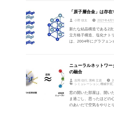
「原子層合金」は存在
小野 頌太
2021年4月
新たな結晶構造である2次
立方格子構造、塩化ナト
は、2004年にグラフェ
ニューラルネットワー
の融合
吉岡 信行, 濱崎 立資
2
シミュレーション
,
機械学習
窓の開いた部屋は、開い
ま過ごし、思ったほどの
のあいだで空気をやりと