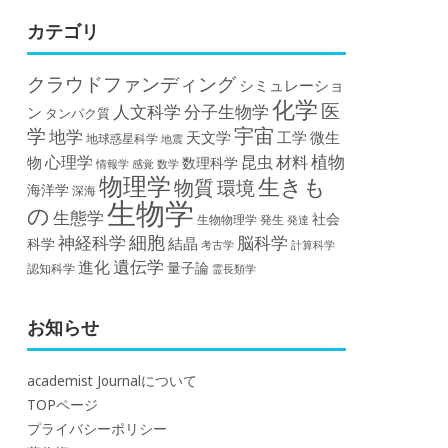
カテゴリ
クラウドファンディング
シミュレーショ
化学
医
人文科学
分子生物学
ン
タンパク質
宇宙
学
地学
天文学
工学
微生
地球惑星科学
地震
植物
材料
心理学
昆虫
物
数理科学
情報学
感覚
数学
物理学
生きも
物質
環境
海洋学
深海
生物学
の
生態学
社会
生物物理学
発生
発達
細胞
神経科学
脳科学
結晶
科学
計算科学
考古学
遺伝学
進化
量子論
認知科学
霊長類学
お知らせ
academist Journalについて
TOPページ
プライバシーポリシー