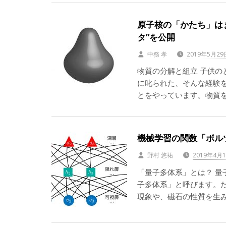
原子核の「かたち」はま
タ”を公開
中務 孝
2019年5月29
物質の分解と組立 子供
に叱られた、そんな経験
とをやっています。物質
機械学習の関数「ボル
野村 悠祐
2019年4月
「量子多体系」とは？ 
子多体系」と呼びます。
現象や、磁石の性質を生