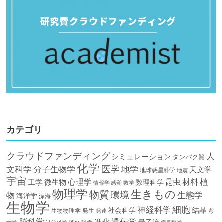
カテゴリ
クラウドファンディング
人
シミュレーション
タンパク質
化学
医学
文科学
分子生物学
地学
天文学
地球惑星科学
地震
宇宙
植
材料
心理学
昆虫
工学
微生物
数理科学
情報学
感覚
数学
物理学
生きもの
物質
環境
物
生態学
海洋学
深海
生物学
細胞
神経科学
結晶
社会科学
生物物理学
発生
発達
考
脳科学
遺伝学
進化
量子論