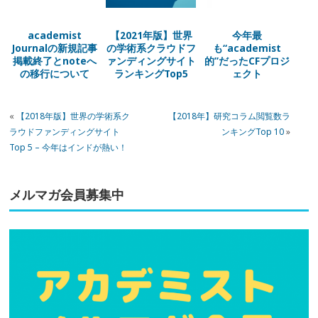
academist
【2021年版】世界
今年最
Journalの新規記事
の学術系クラウドフ
も“academist
掲載終了とnoteへ
ァンディングサイト
的”だったCFプロジ
の移行について
ランキングTop5
ェクト
「academist アワ
ード 2021」発表！
«
【2018年版】世界の学術系ク
【2018年】研究コラム閲覧数ラ
ラウドファンディングサイト
ンキングTop 10
»
Top 5 – 今年はインドが熱い！
メルマガ会員募集中