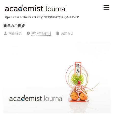
Open researcher’s activity! “研究者の今“が見えるメディア
新年のご挨拶
周藤 瞳美
2019年1月1日
お知らせ