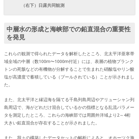
（右下）日露共同観測
中層水の形成と海峡部での鉛直混合の重要性
を発見
これらの観測で得られたデータを解析したところ、北太平洋亜寒帯
域全域の中層（数100m〜1000m付近）には、表層の植物プランク
トンの死骸などの有機物が分解することで生まれた硝酸塩やリン酸
塩が高濃度で蓄積している（プールされている）ことが示されまし
た。
また、北太平洋と縁辺海を隔てる千島列島周辺やアリューシャン列
島周辺で、海がどれだけ混合しているかの指標となる乱流パラメー
タを測定したところ、これらの海峡部では周囲外洋域より2～4桁
大きい鉛直混合が存在することが示されました。
また、我々の構築したデータセットの解析によると、オホーツク海