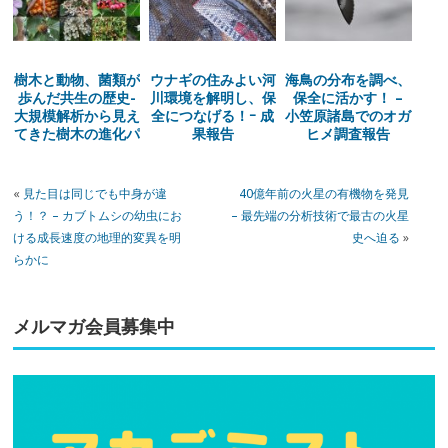
樹木と動物、菌類が
ウナギの住みよい河
海鳥の分布を調べ、
歩んだ共生の歴史-
川環境を解明し、保
保全に活かす！ –
大規模解析から見え
全につなげる！ｰ 成
小笠原諸島でのオガ
てきた樹木の進化パ
果報告
ヒメ調査報告
ターン-
«
見た目は同じでも中身が違
40億年前の火星の有機物を発見
う！？ – カブトムシの幼虫にお
– 最先端の分析技術で最古の火星
ける成長速度の地理的変異を明
史へ迫る
»
らかに
メルマガ会員募集中