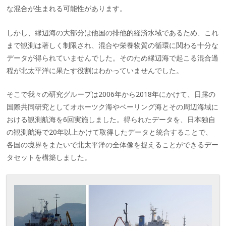
な混合が生まれる可能性があります。
しかし、縁辺海の大部分は他国の排他的経済水域であるため、これ
まで観測は著しく制限され、混合や栄養物質の循環に関わる十分な
データが得られていませんでした。そのため縁辺海で起こる混合過
程が北太平洋に果たす役割はわかっていませんでした。
そこで我々の研究グループは2006年から2018年にかけて、日露の
国際共同研究としてオホーツク海やベーリング海とその周辺海域に
おける観測航海を6回実施しました。得られたデータを、日本独自
の観測航海で20年以上かけて取得したデータと統合することで、
各国の境界をまたいで北太平洋の全体像を捉えることができるデー
タセットを構築しました。