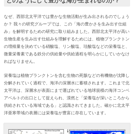
どのようにして豊かな海が生まれるのか？
なぜ、西部北太平洋では豊かな生物活動が生み出されるのでしょう
か？ 我々の研究グループでは、この「海の豊かさを生み出す仕組
み」を解明するための研究に取り組みました。西部北太平洋が高い
生物生産を生み出す仕組みを理解するためには、植物プランクトン
の増殖量を決めている硝酸塩、リン酸塩、珪酸塩などの栄養塩と、
微量栄養素である鉄分の供給量や供給過程を明らかにしていかなけ
ればなりません。
栄養塩は植物プランクトンを含む生物の死骸などの有機物が沈降し
分解されていく過程で、海洋の深層水に蓄積されます。これまで北
太平洋は、深層水が表面にまで運ばれている地球規模の海洋コンベ
アベルトの出口として捉えられ、漠然と「栄養塩が深いところから
供給されている海域である」と認識されてきました。確かに北太平
洋亜寒帯域の表層には栄養塩が豊富に存在しています。