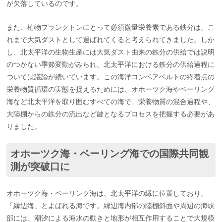
が欠落しているのです。
また、植物プランクトンにとって必須微量栄養素である鉄分は、こ
れまで大気ダストとして運ばれてくると考えられてきました。しか
し、北太平洋の生物生産には大気ダスト由来の鉄分の供給では説明
のつかない季節変動がみられ、北太平洋における鉄分の供給過程に
ついては議論が続いています。この海洋コンベアベルトの終着点の
栄養物質循環の実態を捉えるためには、オホーツク海やベーリング
海など北太平洋を取り囲むすべての海で、栄養物質の混合過程や、
大陸棚からの鉄分の流出など鍵となるプロセスを把握する必要があ
りました。
オホーツク海・ベーリング海での国際共同観
測が突破口に
オホーツク海・ベーリング海は、北太平洋の縁に位置しており、
「縁辺海」とよばれる海です。縁辺海内部の陸棚斜面や周辺の海峡
部には、潮汐による海水の動きと地形が相互作用することで大規模