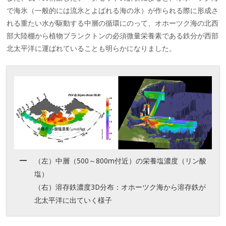
で海氷（一般的には流氷とよばれる海の氷）が作られる際に形成さ
れる重たい水が駆動する中層の循環にのって、オホーツク海の北西
部大陸棚から植物プランクトンの必須微量栄養素である鉄分が西部
北太平洋に運ばれていることも明らかになりました。
（左）中層（500～800m付近）の栄養塩濃度（リン酸
塩）
（右）溶存鉄濃度3D分布：オホーツク海から溶存鉄が
北太平洋に出ていく様子