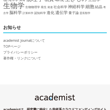
生物学
細胞
神経科学
結晶
社会科学
生物物理学
発生
発達
考
脳科学
遺伝学
進化
量子論
認知科学
計算科学
霊長類学
古学
お知らせ
academist Journalについて
TOPページ
プライバシーポリシー
著作権・リンクについて
academistは、研究費に特化した学術系クラウドファンディングサイト