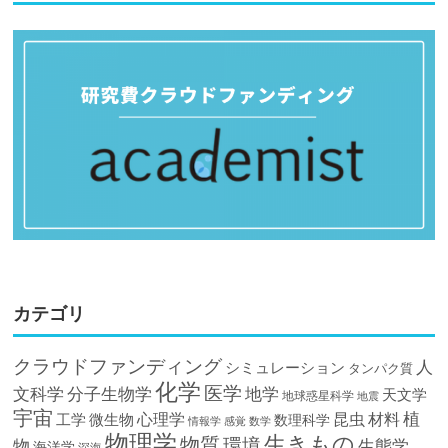
カテゴリ
クラウドファンディング
人
シミュレーション
タンパク質
化学
医学
文科学
分子生物学
地学
天文学
地球惑星科学
地震
宇宙
植
材料
心理学
昆虫
工学
微生物
数理科学
情報学
感覚
数学
物理学
生きもの
物質
環境
物
生態学
海洋学
深海