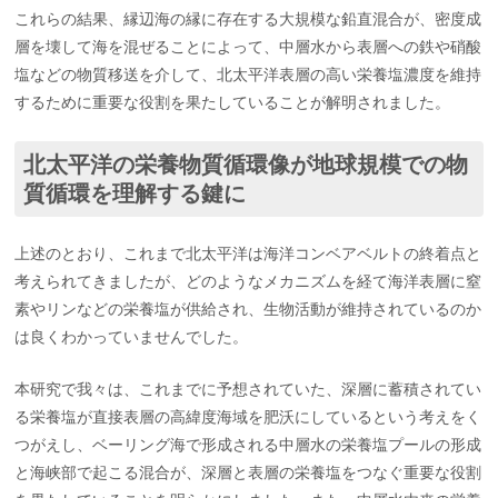
これらの結果、縁辺海の縁に存在する大規模な鉛直混合が、密度成
層を壊して海を混ぜることによって、中層水から表層への鉄や硝酸
塩などの物質移送を介して、北太平洋表層の高い栄養塩濃度を維持
するために重要な役割を果たしていることが解明されました。
北太平洋の栄養物質循環像が地球規模での物
質循環を理解する鍵に
上述のとおり、これまで北太平洋は海洋コンベアベルトの終着点と
考えられてきましたが、どのようなメカニズムを経て海洋表層に窒
素やリンなどの栄養塩が供給され、生物活動が維持されているのか
は良くわかっていませんでした。
本研究で我々は、これまでに予想されていた、深層に蓄積されてい
る栄養塩が直接表層の高緯度海域を肥沃にしているという考えをく
つがえし、ベーリング海で形成される中層水の栄養塩プールの形成
と海峡部で起こる混合が、深層と表層の栄養塩をつなぐ重要な役割