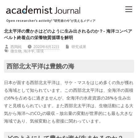
Open researcher’s activity! “研究者の今“が見えるメディア
北太平洋の豊かさはどのように生み出されるのか？- 海洋コンベア
ベルト終着点の栄養物質循環を解明
西岡純
2020年6月22日
研究成果
微生物
,
海洋学
,
環境
西部北太平洋は豊饒の海
日本が面する西部北太平洋は、サケ・マスをはじめ多くの魚が獲れ
る海域として知られています。この西部北太平洋は、全海洋の面積
の6%を占めるに過ぎませんが、全海洋の水産資源の26%を生み出
すと見積もられています。また西部北太平洋は、生物活動による大
気から海洋へのCO
の吸収－放出量の変動が世界的にも最も大きな
2
海域であり、気候変動とも密接に関わっています。