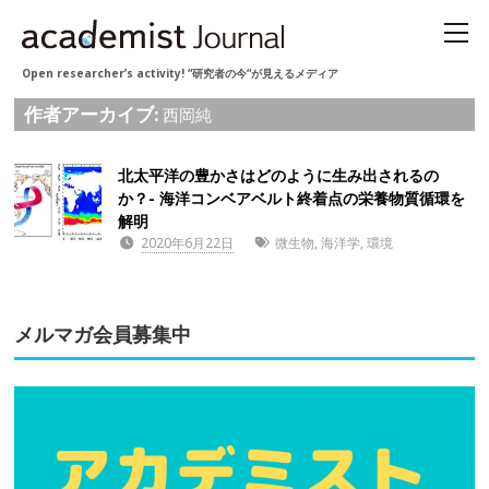
Open researcher’s activity! “研究者の今“が見えるメディア
作者アーカイブ:
西岡純
北太平洋の豊かさはどのように生み出されるの
か？- 海洋コンベアベルト終着点の栄養物質循環を
解明
2020年6月22日
微生物
,
海洋学
,
環境
メルマガ会員募集中