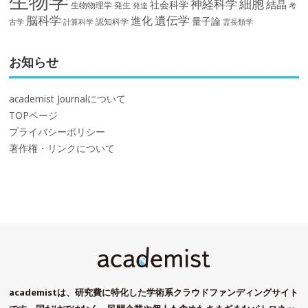
生物学
細胞
神経科学
結晶
社会科学
生物物理学
発生
発達
考
脳科学
遺伝学
進化
量子論
認知科学
計算科学
霊長類学
古学
お知らせ
academist Journalについて
TOPページ
プライバシーポリシー
著作権・リンクについて
academistは、研究費に特化した学術系クラウドファンディングサイト