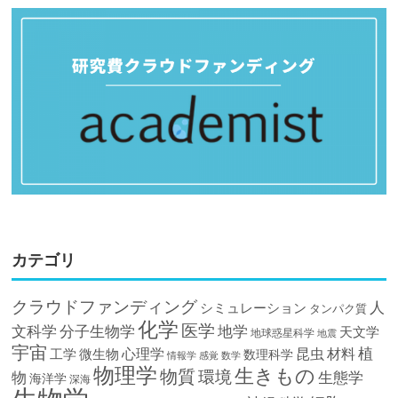
カテゴリ
クラウドファンディング
人
シミュレーション
タンパク質
化学
医学
文科学
分子生物学
地学
天文学
地球惑星科学
地震
宇宙
植
材料
心理学
昆虫
工学
微生物
数理科学
情報学
感覚
数学
物理学
生きもの
物質
環境
物
生態学
海洋学
深海