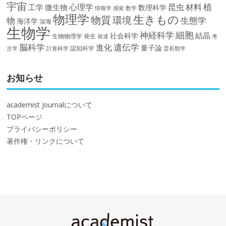
宇宙
植
材料
心理学
昆虫
工学
微生物
数理科学
情報学
感覚
数学
物理学
生きもの
物質
環境
物
生態学
海洋学
深海
生物学
細胞
神経科学
結晶
社会科学
生物物理学
発生
発達
考
脳科学
遺伝学
進化
量子論
認知科学
計算科学
霊長類学
古学
お知らせ
academist Journalについて
TOPページ
プライバシーポリシー
著作権・リンクについて