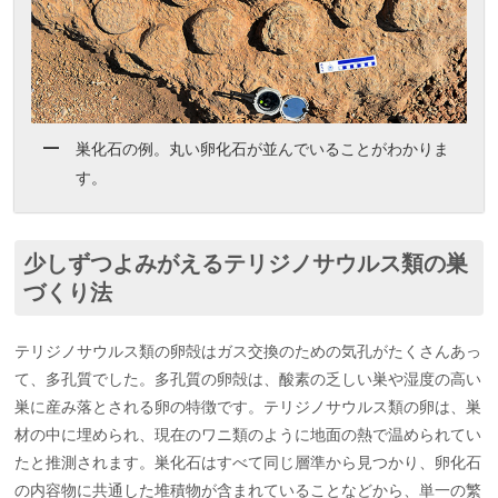
巣化石の例。丸い卵化石が並んでいることがわかりま
す。
少しずつよみがえるテリジノサウルス類の巣
づくり法
テリジノサウルス類の卵殻はガス交換のための気孔がたくさんあっ
て、多孔質でした。多孔質の卵殻は、酸素の乏しい巣や湿度の高い
巣に産み落とされる卵の特徴です。テリジノサウルス類の卵は、巣
材の中に埋められ、現在のワニ類のように地面の熱で温められてい
たと推測されます。巣化石はすべて同じ層準から見つかり、卵化石
の内容物に共通した堆積物が含まれていることなどから、単一の繁