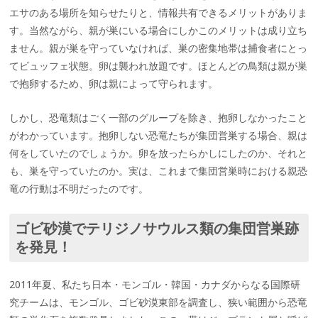
エサのある場所を知らせたりと、情報共有できるメリットがありま
す。当然ながら、親が巣にいる場合にしかこのメリットは成り立ち
ません。親が巣を守っていなければ、巣の密集地帯は捕食者にとっ
てビュッフェ状態。卵は襲われ放題です。ほとんどの鳥類は親が巣
で抱卵するため、卵は親によって守られます。
しかし、恐竜類はごく一部のグループを除き、抱卵しなかったこと
がわかっています。抱卵しない恐竜たちが集団営巣する場合、親は
何をしていたのでしょうか。卵を放ったらかしにしたのか、それと
も、巣を守っていたのか。実は、これまで集団営巣時における親恐
竜の行動は不明だったのです。
ゴビ砂漠でテリジノサウルス類の集団営巣跡
を発見！
2011年夏、私たち日本・モンゴル・韓国・カナダからなる国際研
究チームは、モンゴル、ゴビ砂漠東部を調査し、狭い範囲から恐竜