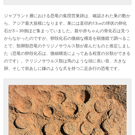
ジャブラント層における恐竜の集団営巣跡は、確認された巣の数か
ら、アジア最大規模になります。巣には直径約13㎝の球状の卵化
石が3～30個ほど集まっていました。親や赤ちゃんの骨化石は見つ
からなかったのですが、卵殻化石の微細な構造を顕微鏡で調べるこ
とで、獣脚類恐竜のテリジノサウルス類が産んだものと推定しまし
た（恐竜の卵殻化石は、微細構造によってある程度の分類ができる
のです）。テリジノサウルス類は馬のような頭に長い首、大きな
胴、そして前あしに鎌のような爪を持つ二足歩行の恐竜です。