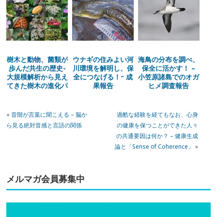
樹木と動物、菌類が
ウナギの住みよい河
海鳥の分布を調べ、
歩んだ共生の歴史-
川環境を解明し、保
保全に活かす！ –
大規模解析から見え
全につなげる！ｰ 成
小笠原諸島でのオガ
てきた樹木の進化パ
果報告
ヒメ調査報告
ターン-
«
音階が言葉に聞こえる – 脳か
過酷な経験を経てもなお、心身
ら見る絶対音感と言語の関係
の健康を保つことができた人々
の共通要因は何か？ – 健康生成
論と「Sense of Coherence」
»
メルマガ会員募集中