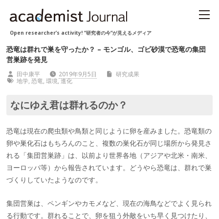
Open researcher’s activity! “研究者の今“が見えるメディア
恐竜は群れで巣を守ったか？ – モンゴル、ゴビ砂漠で恐竜の集団
営巣跡を発見
田中康平
2019年9月5日
研究成果
地学
,
恐竜
,
環境
,
進化
なにゆえ君は群れるのか？
恐竜は現在の爬虫類や鳥類と同じように卵を産みました。恐竜類の
卵や巣化石はもちろんのこと、複数の巣化石が同じ場所から発見さ
れる「集団営巣跡」は、以前より世界各地（アジアや北米・南米、
ヨーロッパ等）から報告されています。どうやら恐竜は、群れで巣
づくりしていたようなのです。
集団営巣は、ペンギンやカモメなど、現在の海鳥などでよく見られ
る行動です。群れることで、卵を狙う外敵をいち早く見つけたり、