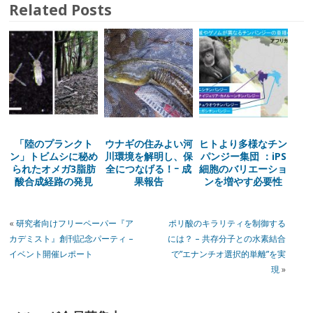
Related Posts
「陸のプランクト
ウナギの住みよい河
ヒトより多様なチン
ン」トビムシに秘め
川環境を解明し、保
パンジー集団 ：iPS
られたオメガ3脂肪
全につなげる！ｰ 成
細胞のバリエーショ
酸合成経路の発見
果報告
ンを増やす必要性
«
研究者向けフリーペーパー『ア
ポリ酸のキラリティを制御する
カデミスト』創刊記念パーティ –
には？ – 共存分子との水素結合
イベント開催レポート
で”エナンチオ選択的単離”を実
現
»