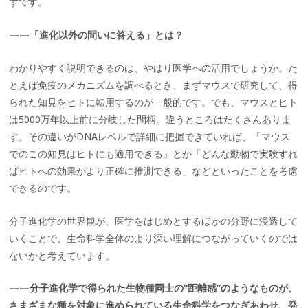
ずです。
——「進化以外の問いに答える」とは？
わかりやすく説明できるのは、やはり医学への活用でしょうか。た
とえば免疫のメカニズムを調べるとき、まずマウスで研究して、得
られた知見をヒトに転用するのが一般的です。でも、マウスとヒト
は5000万年以上前に分岐した間柄。違うところはたくさんありま
す。その違いがDNAレベルで詳細に把握できていれば、「マウス
でのこの知見はヒトにも適用できる」とか「どんな動物で実験すれ
ばヒトへの効果がより正確に推測できる」などといったことを考慮
できるのです。
分子進化学の世界観が、医学をはじめとするほかの分野に浸透して
いくことで、生命科学全体のより深い理解につながっていくのでは
ないかと考えています。
——分子進化学で得られた生物種同士の“距離感”のようなものが、
さまざまな種を対象に進められている生命科学をつなぎあわせ、発