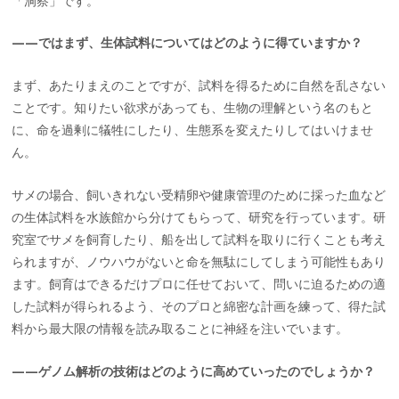
「洞察」です。
——ではまず、生体試料についてはどのように得ていますか？
まず、あたりまえのことですが、試料を得るために自然を乱さない
ことです。知りたい欲求があっても、生物の理解という名のもと
に、命を過剰に犠牲にしたり、生態系を変えたりしてはいけませ
ん。
サメの場合、飼いきれない受精卵や健康管理のために採った血など
の生体試料を水族館から分けてもらって、研究を行っています。研
究室でサメを飼育したり、船を出して試料を取りに行くことも考え
られますが、ノウハウがないと命を無駄にしてしまう可能性もあり
ます。飼育はできるだけプロに任せておいて、問いに迫るための適
した試料が得られるよう、そのプロと綿密な計画を練って、得た試
料から最大限の情報を読み取ることに神経を注いでいます。
——ゲノム解析の技術はどのように高めていったのでしょうか？