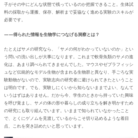
子がその中にどんな状態で残っているのか把握できること。生体試
料の採取から運搬、保存、解析まで妥協なく進める実験のスキルが
必要です。
——得られた情報を生物学につなげる洞察とは？
たとえばサメの研究なら、「サメの何がわかっていないのか」とい
う問いの洗い出しが大事になります。これまで軟骨魚類のサメの進
化は、あまり調べられてきませんでした。マウスやゼブラフィッシ
ュなど伝統的なモデル生物が含まれる生物群と異なり、手ごろな実
験動物がないので、実験志向の研究者に避けられてきたということ
は明白です。でも、実験しにくいから知らないままでよい、なんて
いうはずはありません。だから今、学生のときから持っていた興味
を呼び覚まし、サメの体の形や暮らしの成り立ちを解き明かすため
の研究にも取り組んでいます。いままで知られていなかったこと
で、とくにゲノムを見渡しているからこそ切り込めるような着目
点、これを突き詰めたいと思っています。