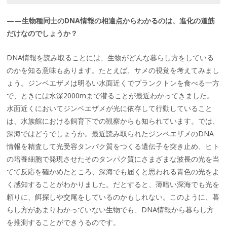
——生物種同士のDNA情報の相違点からわかるのは、進化の道筋
だけなのでしょうか？
DNA情報を読み取ることには、生物がどんな暮らし方をしている
のかを知る意味もあります。たとえば、サメの視覚を考えてみまし
ょう。ジンベエザメは明るい水面近くでプランクトンを食べる一方
で、ときには水深2000mまで潜ることが最近わかってきました。
水面近くにおいてジンベエザメが光に依存して行動していること
は、水族館における飼育下での観察からも知られています。では、
深海ではどうでしょうか。最近読み取られたジンベエザメのDNA
情報を精査して光受容タンパク質をつくる遺伝子を突き止め、ヒト
の培養細胞で発現させたそのタンパク質にさまざまな波長の光を当
てて反応を確かめたところ、深海でも届くと思われる青色の光をよ
く感知することがわかりました。だとすると、薄暗い深海でも光を
頼りに、餌探しや交尾をしているのかもしれない。このように、暮
らし方があまりわかっていない生物でも、DNA情報から暮らし方
を推測することができうるのです。