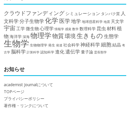
クラウドファンディング
人
シミュレーション
タンパク質
化学
医学
文科学
分子生物学
地学
天文学
地球惑星科学
地震
宇宙
植
材料
心理学
昆虫
工学
微生物
数理科学
情報学
感覚
数学
物理学
生きもの
物質
環境
物
生態学
海洋学
深海
生物学
細胞
神経科学
結晶
社会科学
生物物理学
発生
発達
考
脳科学
遺伝学
進化
量子論
認知科学
計算科学
霊長類学
古学
お知らせ
academist Journalについて
TOPページ
プライバシーポリシー
著作権・リンクについて