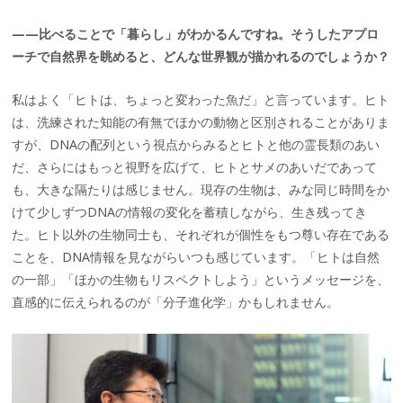
——比べることで「暮らし」がわかるんですね。そうしたアプロ
ーチで自然界を眺めると、どんな世界観が描かれるのでしょうか？
私はよく「ヒトは、ちょっと変わった魚だ」と言っています。ヒト
は、洗練された知能の有無でほかの動物と区別されることがありま
すが、DNAの配列という視点からみるとヒトと他の霊長類のあい
だ、さらにはもっと視野を広げて、ヒトとサメのあいだであって
も、大きな隔たりは感じません。現存の生物は、みな同じ時間をか
けて少しずつDNAの情報の変化を蓄積しながら、生き残ってき
た。ヒト以外の生物同士も、それぞれが個性をもつ尊い存在である
ことを、DNA情報を見ながらいつも感じています。「ヒトは自然
の一部」「ほかの生物もリスペクトしよう」というメッセージを、
直感的に伝えられるのが「分子進化学」かもしれません。