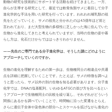
動物の研究を技術的にサポートする活動を続けてきました。一方、
自らが主導する研究として、最近では軟骨魚類サメに着目して分子
進化学的な手法を用いた研究を行っています。われわれ哺乳類の祖
先をたどっていくと、サメの祖先と分かれたのは4.5億年ほど前と
言われており、まだ大型生物の多様性に乏しかった海に住んでいた
生物から進化してきたと考えられていますが、当時の生物の姿や暮
らし方は、化石だけからでははっきりわかりません。
——先生のご専門である分子進化学は、そうした謎にどのように
アプローチしていくのですか。
生物の進化を理解するための第一歩は、生物種同士の相違点や共通
点を詳細に把握していくことです。たとえば、サメの特徴を調べよ
うと思ったら、サメ以外の別の生物を知る必要があります。分子進
化学では、DNAの塩基配列、いわゆるATGCの並び方を比べるとい
うアプローチで生物種同士の比較を繰り返し、それぞれがどういう
関係にあるかを調べていくことで、時間軸に沿った変遷をとらえ、
さらに遺伝子全体や染色体の部分へとスケールを拡げながら進化の