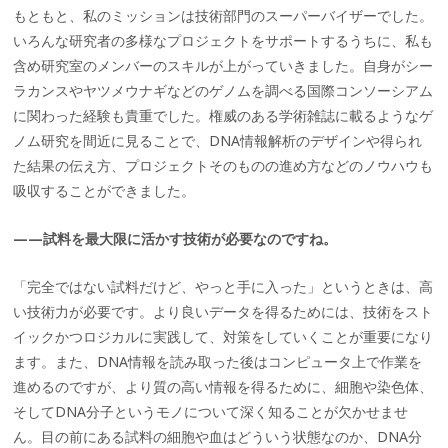
もともと、私のミッションは技術部門のスーパーバイザーでした。
いろんな研究者の多様なプロジェクトをサポートするうちに、私も
含め研究室のメンバーのスキルが上がっていきました。自身がシー
ラカンスやヤツメウナギなどのゲノムを調べる国際コンソーシアム
に関わった経験も貴重でした。権威のある学術雑誌に載るようなゲ
ノム研究を間近に見ることで、DNA情報解析のデザインや得られ
た結果の伝え方、プロジェクトそのものの進め方などのノウハウも
吸収することができました。
——試料を最大限に活かす技術が必要なのですね。
「完全ではない試料だけど、やっと手に入った」というときは、高
い技術力が必要です。より良いデータを得るためには、技術をスト
イックかつロジカルに実践して、対策をしていくことが重要になり
ます。また、DNA情報を読み取った後はコンピュータ上で作業を
進めるのですが、より質の高い情報を得るために、細胞や染色体、
そしてDNA分子というモノについて深く知ることが欠かせませ
ん。目の前にある試料の細胞や血はどういう状態なのか、DNA分