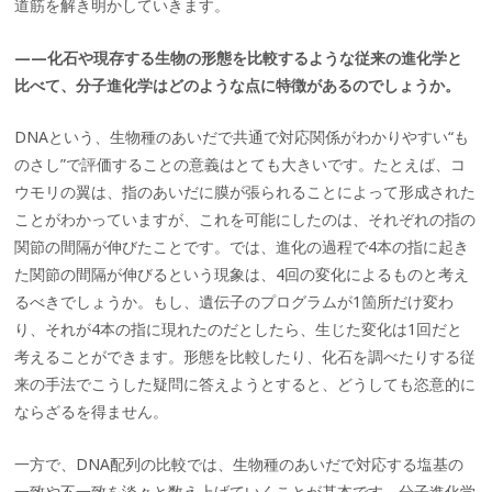
道筋を解き明かしていきます。
——化石や現存する生物の形態を比較するような従来の進化学と
比べて、分子進化学はどのような点に特徴があるのでしょうか。
DNAという、生物種のあいだで共通で対応関係がわかりやすい“も
のさし”で評価することの意義はとても大きいです。たとえば、コ
ウモリの翼は、指のあいだに膜が張られることによって形成された
ことがわかっていますが、これを可能にしたのは、それぞれの指の
関節の間隔が伸びたことです。では、進化の過程で4本の指に起き
た関節の間隔が伸びるという現象は、4回の変化によるものと考え
るべきでしょうか。もし、遺伝子のプログラムが1箇所だけ変わ
り、それが4本の指に現れたのだとしたら、生じた変化は1回だと
考えることができます。形態を比較したり、化石を調べたりする従
来の手法でこうした疑問に答えようとすると、どうしても恣意的に
ならざるを得ません。
一方で、DNA配列の比較では、生物種のあいだで対応する塩基の
一致や不一致を淡々と数え上げていくことが基本です。分子進化学