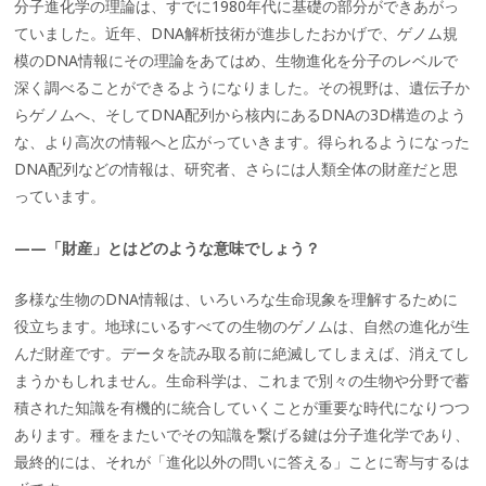
分子進化学の理論は、すでに1980年代に基礎の部分ができあがっ
ていました。近年、DNA解析技術が進歩したおかげで、ゲノム規
模のDNA情報にその理論をあてはめ、生物進化を分子のレベルで
深く調べることができるようになりました。その視野は、遺伝子か
らゲノムへ、そしてDNA配列から核内にあるDNAの3D構造のよう
な、より高次の情報へと広がっていきます。得られるようになった
DNA配列などの情報は、研究者、さらには人類全体の財産だと思
っています。
——「財産」とはどのような意味でしょう？
多様な生物のDNA情報は、いろいろな生命現象を理解するために
役立ちます。地球にいるすべての生物のゲノムは、自然の進化が生
んだ財産です。データを読み取る前に絶滅してしまえば、消えてし
まうかもしれません。生命科学は、これまで別々の生物や分野で蓄
積された知識を有機的に統合していくことが重要な時代になりつつ
あります。種をまたいでその知識を繋げる鍵は分子進化学であり、
最終的には、それが「進化以外の問いに答える」ことに寄与するは