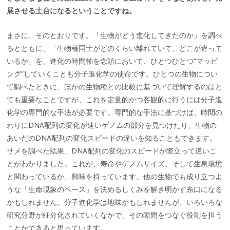
展させる土台になるということですね。
まさに、そのとおりです。「生物がどう進化してきたのか」を調べ
るとともに、「生物種同士がどのくらい離れていて、どこが違って
いるか」を、進化の時間軸を念頭において、ひとつひとつ“マッピ
ング”していくことも分子進化学の使命です。ひとつの生物につい
て調べたときに、ほかの生物種との比較に基づいて理解するのはと
ても重要なことですが、これを定量的かつ客観的に行うには分子進
化学の専門的な手法が必要です。専門的な手法に基づけば、時間の
わりにDNA配列の変化が速いゲノムの部分を見つけたり、生物の
あいだのDNA配列の変化スピードの違いを知ることもできます。
サメを調べた結果、DNA配列の変化のスピードが際立って遅いこ
とがわかりました。これが、寿命やゲノムサイズ、そして生息環境
と関わっているか、興味を持っています。他の生物でも成り立つよ
うな「生命現象のペース」を決めるしくみを解き明かす糸口になる
かもしれません。分子進化学は地味かもしれませんが、いろいろな
研究分野が細分化されていくなかで、その隙間をつなぐ役割を担う
ことができると思っています。