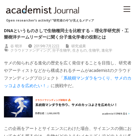
Open researcher’s activity! “研究者の今“が見えるメディア
DNAというものさしで生物種同士を比較する – 理化学研究所・工
樂樹洋チームリーダーに聞く分子進化学者の役割とは
谷 明洋
2019年7月22日
研究成果
クラウドファンディング
,
分子生物学
,
生きもの
,
生物学
,
進化学
サメの知られざる進化の歴史を広く発信することを目指し、研究者
やアーティストなどから構成されるチームがacademistのクラウド
ファンディングプロジェクト
「系統樹マンダラをつくり、サメのカ
ッコよさを広めたい！」
に挑戦中だ。
この企画をアートとサイエンスにわけた場合、サイエンスの側にお
いてカギを握るのは、生物がどのようなメカニズムでどのように多