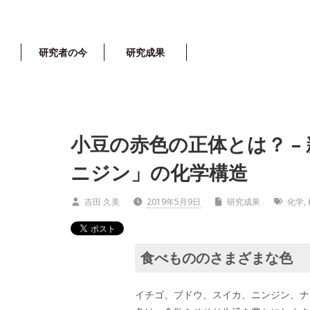
研究者の今
研究成果
小豆の赤色の正体とは？ –
ニジン」の化学構造
吉田 久美
2019年5月9日
研究成果
化学
,
食べもののさまざまな色
イチゴ、ブドウ、スイカ、ニンジン、ナ