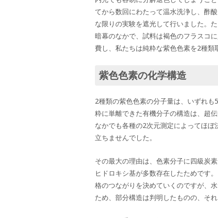
てから数回にわたって温水洗浄し、酢酸
な限りの実験を遮光して行いました。た
暗幕のなかで、試料は褐色のフラスコに
費し、私たちは純粋な紫色色素を2種類
紫色色素の化学構造
2種類の紫色色素の分子量は、いずれも5
粋に単離できた有機分子の構造は、超伝
なかでも各種の2次元測定によってほぼ
立ちませんでした。
その最大の理由は、色素分子に四級炭素
ヒドロキシ基が多数存在したためです。
格のつながりを決めていくのですが、水
ため、部分構造は判明したものの、それ