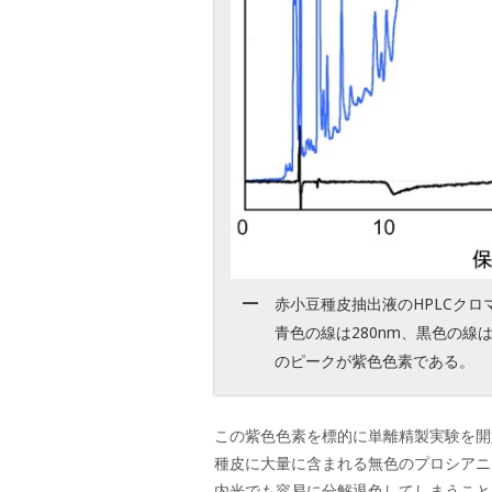
赤小豆種皮抽出液のHPLCクロ
青色の線は280nm、黒色の線
のピークが紫色色素である。
この紫色色素を標的に単離精製実験を開
種皮に大量に含まれる無色のプロシアニ
内光でも容易に分解退色してしまうこと