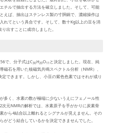
エチルで抽出する方法を確立しました。そして、可能
とえば、抽出はステンレス製の寸胴鍋で、濃縮操作は
入れてという具合です。そして、数十Kg以上の豆を消
取り出すことに成功しました。
56で、分子式はC
H
O
と決定しました。現在、純
30
20
11
導磁石を用いた核磁気共鳴スペクトル分析（NMR）、
決定できます。しかし、小豆の紫色色素ではそれが成り
が多く、水素の数が極端に少ないうえにフェノール性
2次元NMRの解析では、水素原子を手がかりに炭素骨
素から4結合以上離れるとシグナルが見えません。その
らがどう結合しているかを決定できませんでした。