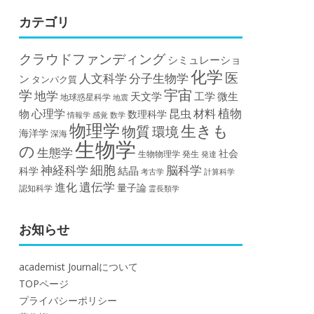
カテゴリ
クラウドファンディング
シミュレーショ
化学
医
人文科学
分子生物学
ン
タンパク質
宇宙
学
地学
天文学
工学
微生
地球惑星科学
地震
植物
材料
心理学
昆虫
物
数理科学
情報学
感覚
数学
物理学
生きも
物質
環境
海洋学
深海
生物学
の
生態学
社会
生物物理学
発生
発達
細胞
神経科学
脳科学
結晶
科学
計算科学
考古学
遺伝学
進化
量子論
認知科学
霊長類学
お知らせ
academist Journalについて
TOPページ
プライバシーポリシー