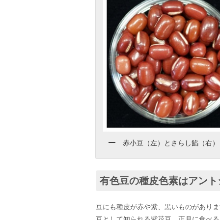
赤小豆（左）とさらし餡（右）
有色豆の種皮色素はアント
豆にも種皮が赤や紫、黒いものがありま
豆として知られる紫花豆、正月に食べる