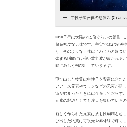
中性子星合体の想像図 (C) University
中性子星は太陽の1.5倍ぐらいの質量（3×
超高密度な天体です。宇宙では2つの中
り、そのような天体はじわじわと近づい
体する瞬間には強い重力波が放たれるだ
間に激しく飛び出していきます。
飛び出した物質は中性子を豊富に含むた
アアース元素やウランなどの元素が新し
宙が始まったときには存在しておらず、
元素の起源としても注目を集めているの
新しく作られた元素は放射性崩壊を起こ
び出した物質は可視光や赤外線で輝くこ