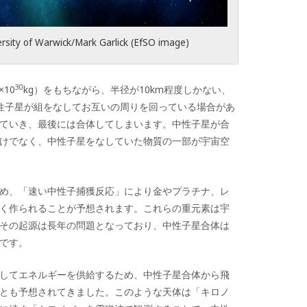
 of Warwick/Mark Garlick (EfSO image)
30
10
kg）をもちながら、半径が10km程度しかない、
性子星が組をなしてお互いの周りを回っている場合があ
ていき、最後には合体してしまいます。中性子星が合
けでなく、中性子星をなしていた物質の一部が宇宙空
め、「速い中性子捕獲反応」により金やプラチナ、レ
く作られることが予想されます。これらの重元素は宇
その起源は長年の問題となっており、中性子星合体は
です。
してエネルギーを供給するため、中性子星合体から飛
とも予想されてきました。このような天体は「キロノ