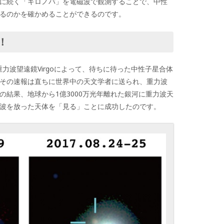
に続く「キロノバ」を電磁波で観測することで、中性
るのかを確かめることができるのです。
！
の重力波望遠鏡Virgoによって、待ちに待った中性子星合体
その速報は直ちに世界中の天文学者に送られ、重力波
の結果、地球から1億3000万光年離れた銀河に重力波天
波を放った天体を「見る」ことに成功したのです。