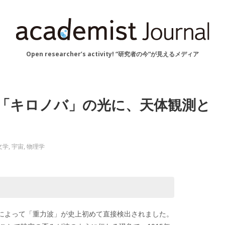
Open researcher’s activity! “研究者の今“が見えるメディア
 「キロノバ」の光に、天体観測と
文学
,
宇宙
,
物理学
GOによって「重力波」が史上初めて直接検出されました。