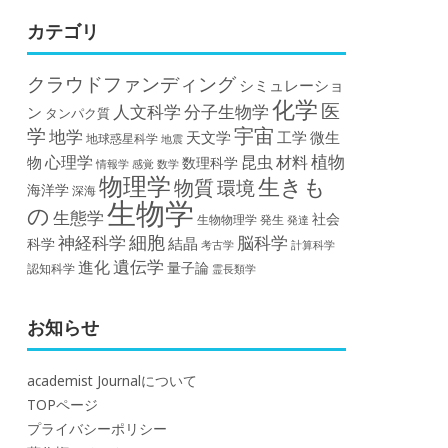
カテゴリ
クラウドファンディング
シミュレーショ
化学
医
人文科学
分子生物学
ン
タンパク質
宇宙
学
地学
天文学
工学
微生
地球惑星科学
地震
植物
材料
心理学
昆虫
物
数理科学
情報学
感覚
数学
物理学
生きも
物質
環境
海洋学
深海
生物学
の
生態学
社会
生物物理学
発生
発達
細胞
神経科学
脳科学
結晶
科学
計算科学
考古学
遺伝学
進化
量子論
認知科学
霊長類学
お知らせ
academist Journalについて
TOPページ
プライバシーポリシー