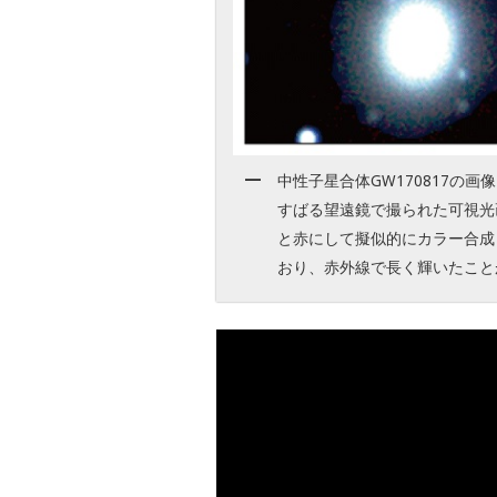
中性子星合体GW170817の画像
すばる望遠鏡で撮られた可視光
と赤にして擬似的にカラー合成
おり、赤外線で長く輝いたこと