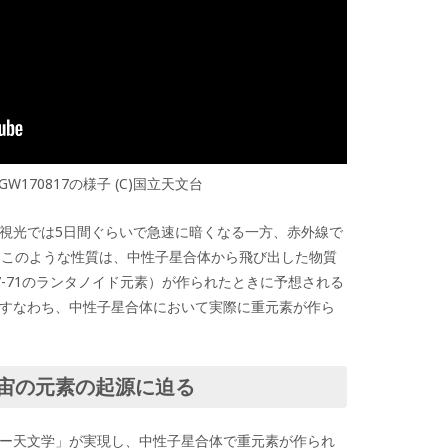
170817の様子 (C)国立天文台
視光では5日間ぐらいで急速に暗くなる一方、赤外線で
。このような性質は、中性子星合体から飛び出した物質
-71のランタノイド元素）が作られたときに予想される
すなわち、中性子星合体において実際に重元素が作ら
宙の元素の起源に迫る
ー天文学」が実現し、中性子星合体で重元素が作られ