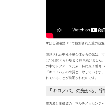
すばる望遠鏡HSCで観測された重力波源GW
観測された中性子星合体からの光は、可
は15日間ぐらい明るく輝き続けました
の中でレアアース元素（特に原子番号57
「キロノバ」の性質と一致しています。
れていることが検証されたのです。
「キロノバ」の光から、宇
重力波と電磁波の「マルチメッセンジャ