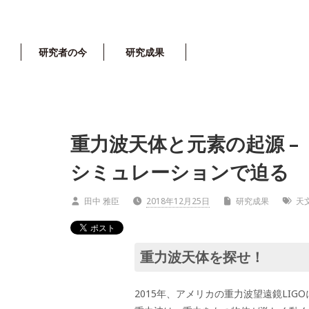
研究者の今
研究成果
重力波天体と元素の起源 –
シミュレーションで迫る
田中 雅臣
2018年12月25日
研究成果
天
重力波天体を探せ！
2015年、アメリカの重力波望遠鏡LI