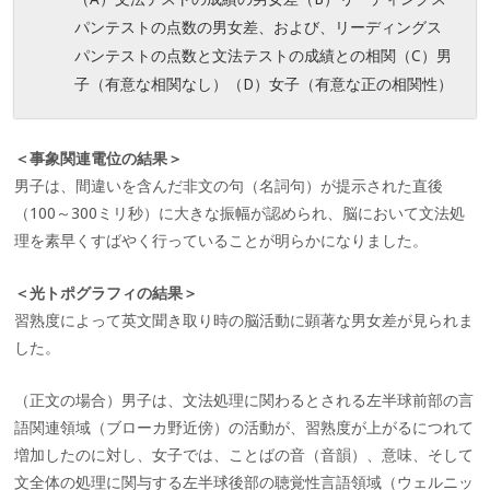
パンテストの点数の男女差、および、リーディングス
パンテストの点数と文法テストの成績との相関（C）男
子（有意な相関なし）（D）女子（有意な正の相関性）
＜事象関連電位の結果＞
男子は、間違いを含んだ非文の句（名詞句）が提示された直後
（100～300ミリ秒）に大きな振幅が認められ、脳において文法処
理を素早くすばやく行っていることが明らかになりました。
＜光トポグラフィの結果＞
習熟度によって英文聞き取り時の脳活動に顕著な男女差が見られま
した。
（正文の場合）男子は、文法処理に関わるとされる左半球前部の言
語関連領域（ブローカ野近傍）の活動が、習熟度が上がるにつれて
増加したのに対し、女子では、ことばの音（音韻）、意味、そして
文全体の処理に関与する左半球後部の聴覚性言語領域（ウェルニッ