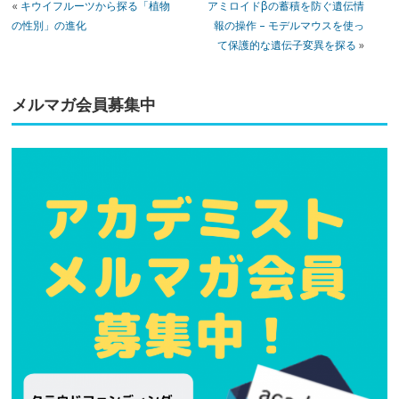
«
キウイフルーツから探る「植物
アミロイドβの蓄積を防ぐ遺伝情
の性別」の進化
報の操作 – モデルマウスを使っ
て保護的な遺伝子変異を探る
»
メルマガ会員募集中