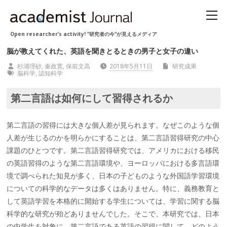
Open researcher’s activity! “研究者の今“が見えるメディア
脳が教えてくれた、英語を聞きとるときの男子と女子の違い
杉浦理砂, 秦政寛, 保前文高
2018年5月11日
研究成果
脳科学
,
認知科学
第二言語は如何にして習得されるか
第二言語の習得には大きな個人差が見られます。なぜこのような個
人差が生じるのかを明らかにすることは、第二言語習得研究の中心
課題のひとつです。第二言語習得研究では、アメリカにおける移民
の英語習得のような第二言語環境や、ヨーロッパにおける多言語環
境で調べられた知見が多く、日本の子どものような外国語学習環境
についての科学的なデータは多くはありません。特に、義務教育と
して英語学習を本格的に開始する学生については、学習に関する脳
科学的な研究が殆どありませんでした。そこで、本研究では、日本
の中学生を対象に、第二言語である英語の習得に関して、どのよう