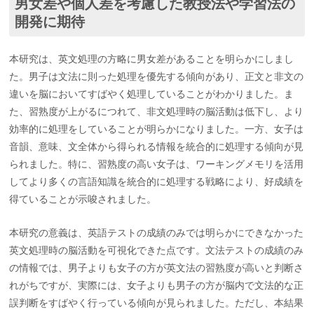
男女差や個人差を考慮した教授法や学習法の
開発に期待
本研究は、英文処理の方略に男女差があることを明らかにしまし
た。男子は文法に則った処理を優先する傾向があり、正文と非文の
違いを脳においてすばやく処理していることがわかりました。ま
た、習熟度が上がるにつれて、非文処理時の脳活動は低下し、より
効率的に処理をしていることが明らかになりました。一方、女子は
音韻、意味、文全体から得られる情報を統合的に処理する傾向が見
られました。特に、習熟度の高い女子は、ワーキングメモリを活用
してより多くの言語知識を統合的に処理する戦略により、好成績を
得ていることが示唆されました。
本研究の意義は、英語テストの成績のみでは明らかにできなかった
英文処理時の脳活動を可視化できた点です。文法テストの成績のみ
の情報では、男子よりも女子の方が英文法の習熟度が高いと判断さ
れがちですが、実際には、女子よりも男子の方が脳内で文法的な正
誤判断をすばやく行っている傾向が見られました。ただし、本結果