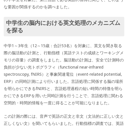
な要因が関係するのかを調べました。
中学生の脳内における英文処理のメカニズム
を探る
中学1～3年生（12～15歳：合計53名）を対象に、英文を聞き取る
際の脳活動の計測と、行動指標（英語テストの成績とワーキングメ
モリの容量）の調査をしました。脳活動の計測は、安全で計測時の
負担が少ない光トポグラフィ（functional near-infrared
spectroscopy, fNIRS）と事象関連電位（event-related potential,
ERP）の同時計測により行いました。言語処理に関係する脳の場所
を明らかにできるfNIRSと、言語処理過程の短い時間の特徴を明ら
かにできるERPを用いた同時計測を行うことで、言語処理に関わる
空間的・時間的情報を一度に得ることが可能になりました。
この計測の際には、音声で英語の正文と非文（文法的に正しい文と
正しくない文）を聞いてもらいました。行動指標の調査では、英語