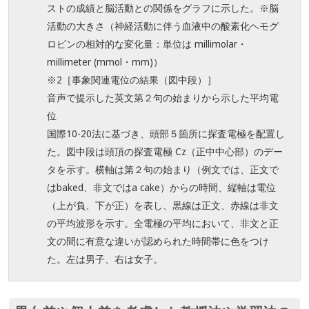
ストの成績と脳活動との関係をグラフに示した。※脳
活動の大きさ（神経活動に伴う血液中の酸素化ヘモグ
ロビンの相対的な変化量：単位は millimolar・
millimeter (mmol・mm)）
※2［事象関連電位の結果（図中段）］
音声で提示した英文第２句の始まりから示した平均電
位
国際10-20法に基づき、頭部５箇所に探査電極を配置し
た。図中段は頭頂の探査電極 Cz（正中中心部）のデー
タを示す。横軸は第２句の始まり（例文では、正文で
はbaked、非文ではa cake）からの時間、縦軸は電位
（上が負、下が正）を表し、黒線は正文、赤線は非文
の平均波形を示す。全電極の平均において、非文と正
文の間に有意な違いが認められた時間帯に色をつけ
た。左は男子、右は女子。