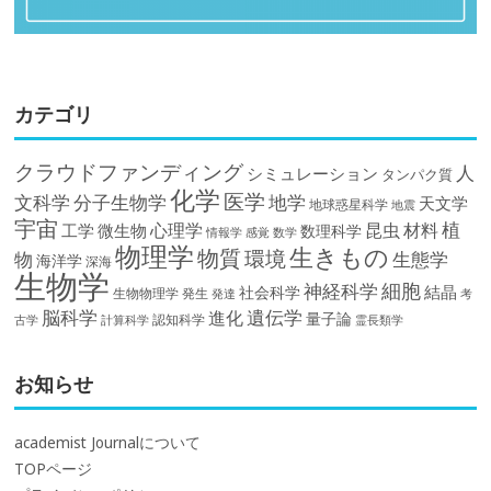
カテゴリ
クラウドファンディング
人
シミュレーション
タンパク質
化学
医学
文科学
分子生物学
地学
天文学
地球惑星科学
地震
宇宙
植
材料
心理学
昆虫
工学
微生物
数理科学
情報学
感覚
数学
物理学
生きもの
物質
環境
物
生態学
海洋学
深海
生物学
細胞
神経科学
結晶
社会科学
生物物理学
発生
発達
考
脳科学
遺伝学
進化
量子論
認知科学
計算科学
霊長類学
古学
お知らせ
academist Journalについて
TOPページ