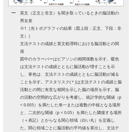
英文（正文と非文）を聞き取っているときの脳活動の
男女差
※1［光トポグラフィの結果（図上段：正文、下段：非
文）］
文法テストの成績と英文処理時における脳活動との関
係
図中のカラーバーはピアソンの相関係数を示す。暖色
は文法テストの成績とともに脳活動が増すことを示
し、寒色は、文法テストの成績とともに脳活動が減る
ことを示す。アスタリスク(＊)は文法テストの成績と脳
活動との間に有意な相関を示した脳の場所を示す。脳
の活動の空間的な広がりを考慮し、統計学的な閾値（p
< 0.005）を満たした単一または複数の中核となる場所
と、二次的な閾値（p < 0.05）を満たした隣接する場所
（＋表記）とからなる関心領域（白い丸）を定義し
た。関心領域ごとに脳活動の平均値を算出し、文法テ