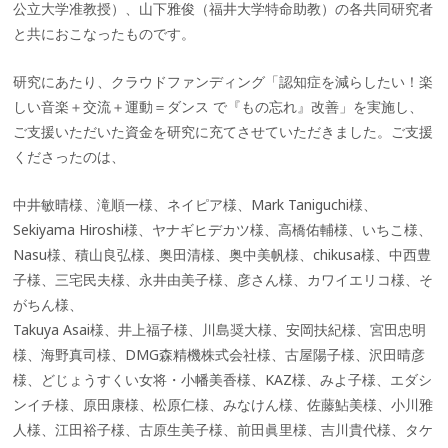
公立大学准教授）、山下雅俊（福井大学特命助教）の各共同研究者
と共におこなったものです。
研究にあたり、クラウドファンディング「認知症を減らしたい！楽
しい音楽＋交流＋運動＝ダンス で『もの忘れ』改善」を実施し、
ご支援いただいた資金を研究に充てさせていただきました。ご支援
くださったのは、
中井敏晴様、滝順一様、ネイピア様、Mark Taniguchi様、
Sekiyama Hiroshi様、ヤナギヒデカツ様、高橋佑輔様、いちこ様、
Nasu様、積山良弘様、奥田清様、奥中美帆様、chikusa様、中西豊
子様、三宅民夫様、永井由美子様、彦さん様、カワイエリコ様、そ
がちん様、
Takuya Asai様、井上福子様、川島奨大様、安岡扶紀様、宮田忠明
様、海野真司様、DMG森精機株式会社様、古屋陽子様、沢田晴彦
様、どじょうすくい女将・小幡美香様、KAZ様、みよ子様、エダシ
ンイチ様、原田康様、松原仁様、みなけん様、佐藤鮎美様、小川雅
人様、江田裕子様、古原生美子様、前田眞里様、吉川貴代様、タケ