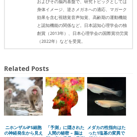
およびその脳内基盤で、研究トピックとしては
身体イメージ、逆さメガネへの適応、マガーク
効果を含む視聴覚音声知覚、高齢期の運動機能
と認知機能の関係など。日本認知心理学会の独
創賞（2013年）、日本心理学会の国際賞功労賞
（2022年）などを受賞。
Related Posts
ニホンザルiPS細胞
「予測」に隠された
メダカの性指向はた
の神経発生から見え
人間の秘密 – 脳は
った1塩基の変異で