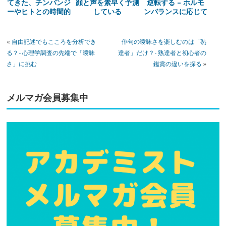
てきた、チンパンジ
顔と声を素早く予測
逆転する – ホルモ
ーやヒトとの時間的
している
ンバランスに応じて
な違い
転換する脳の性
«
自由記述でもこころを分析でき
俳句の曖昧さを楽しむのは「熟
る？- 心理学調査の先端で「曖昧
達者」だけ？- 熟達者と初心者の
さ」に挑む
鑑賞の違いを探る
»
メルマガ会員募集中