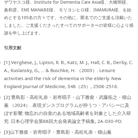
ザワヤスコ様、Institute for Dementia Care Asia様、大橋明様、
粂和彦、EMI MANABE様、 モリヨシヒロ様、IMAMURA様、を始
めとする105名の方々です。その他に、匿名でのご支援も頂戴いた
しました。ご支援くださったすべてのサポーターの皆様に心より感
謝を申し上げます。
引用文献
[1] Verghese, J., Lipton, R. B., Katz, M. J., Hall, C. B., Derby, C.
A., Kuslansky, G., … & Buschke, H. （2003）. Leisure
activities and the risk of dementia in the elderly. New
England Journal of Medicine, 348（25）, 2508-2516.
[2] 豊島彩・高松礼奈・岩嵜唱子・山下雅俊・武藤拓之・積山
薫 （2024）. 表現ダンスプログラムが抑うつ・アパシーに及
ぼす影響: 物忘れの自覚のある地域高齢者を対象とした介入研
究. 日本心理学会第88回大会発表論文予稿集, 2A-030-PD.
[3]山下雅俊・岩嵜唱子・豊島彩・高松礼奈・積山薫