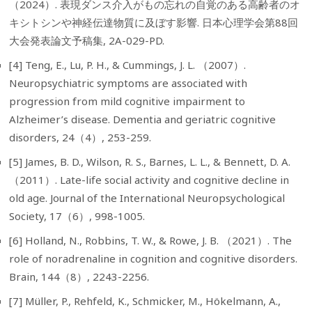
（2024）. 表現ダンス介入がもの忘れの自覚のある高齢者のオ
キシトシンや神経伝達物質に及ぼす影響. 日本心理学会第88回
大会発表論文予稿集, 2A-029-PD.
[4] Teng, E., Lu, P. H., & Cummings, J. L. （2007）.
Neuropsychiatric symptoms are associated with
progression from mild cognitive impairment to
Alzheimer’s disease. Dementia and geriatric cognitive
disorders, 24（4）, 253-259.
[5] James, B. D., Wilson, R. S., Barnes, L. L., & Bennett, D. A.
（2011）. Late-life social activity and cognitive decline in
old age. Journal of the International Neuropsychological
Society, 17（6）, 998-1005.
[6] Holland, N., Robbins, T. W., & Rowe, J. B. （2021）. The
role of noradrenaline in cognition and cognitive disorders.
Brain, 144（8）, 2243-2256.
[7] Müller, P., Rehfeld, K., Schmicker, M., Hökelmann, A.,