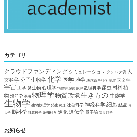
カテゴリ
クラウドファンディング
人
シミュレーション
タンパク質
化学
医学
文科学
分子生物学
地学
天文学
地球惑星科学
地震
宇宙
植
材料
心理学
昆虫
工学
微生物
数理科学
情報学
感覚
数学
物理学
生きもの
物質
環境
物
生態学
海洋学
深海
生物学
細胞
神経科学
結晶
社会科学
生物物理学
発生
発達
考
脳科学
遺伝学
進化
量子論
認知科学
計算科学
霊長類学
古学
お知らせ