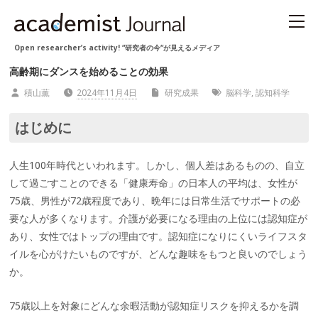
Open researcher’s activity! “研究者の今“が見えるメディア
高齢期にダンスを始めることの効果
積山薫
2024年11月4日
研究成果
脳科学
,
認知科学
はじめに
人生100年時代といわれます。しかし、個人差はあるものの、自立
して過ごすことのできる「健康寿命」の日本人の平均は、女性が
75歳、男性が72歳程度であり、晩年には日常生活でサポートの必
要な人が多くなります。介護が必要になる理由の上位には認知症が
あり、女性ではトップの理由です。認知症になりにくいライフスタ
イルを心がけたいものですが、どんな趣味をもつと良いのでしょう
か。
75歳以上を対象にどんな余暇活動が認知症リスクを抑えるかを調