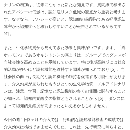
ナリンの増加は、従来になかった新たな知見です。質問紙で検出さ
れたアパシーの低減は、認知症リスク低減の観点から重要と考えま
す。なぜなら、アパシーが高いと、認知症の前段階である軽度認知
障害から認知症へと移行しやすいことが報告されているからです
[4] 。
また、生化学物質から見えてきた効果も興味深いです。まず、「絆
ホルモン」であるオキシトシンの高まりは、グループでのダンスが
向社会性を高めることを示唆しています。特に後期高齢期には社会
的活動が多いほど認知機能を維持する関連が知られており [5] 、向
社会性の向上は長期的な認知機能の維持を促進する可能性がありま
す。介入効果が見られたもうひとつの生化学物質、ノルアドレナリ
ンは、注意、学習、記憶など認知機能の多くの側面に関与すること
が知られ、認知的覚醒度の指標ともされることから [6] 、ダンスに
よって認知的覚醒度が高まったといえるかもしれません。
今回の週１回3ヶ月の介入では、行動的な認知機能検査の成績では
介入効果は検出できませんでした。これは、先行研究に照らすと、