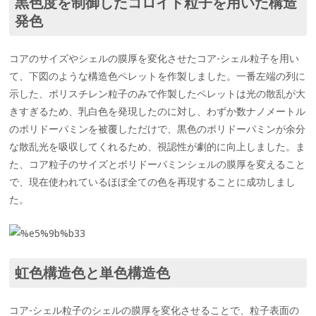
黒色度を制御したコロイド粒子を用いた構造
発色
コアのサイズやシェルの膜厚を変化させたコア-シェル粒子を用い
て、下図のような構造色ペレットを作製しました。一番左端の列に
示した、ポリスチレン粒子のみで作製したペレットは光の散乱が大
きすぎるため、乳白色を発現したのに対し、わずか数ナノメートル
のポリドーパミンを被覆しただけで、黒色のポリドーパミンが余分
な散乱光を吸収してくれるため、視認性が劇的に向上しました。ま
た、コア粒子のサイズとポリドーパミンシェルの膜厚を変えること
で、現在使われているほぼ全ての色を再現することに成功しまし
た。
虹色構造色と単色構造色
コア-シェル粒子のシェルの膜厚を変化させることで、粒子表面の