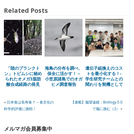
Related Posts
「陸のプランクト
海鳥の分布を調べ、
遺伝子組換えのコス
ン」トビムシに秘め
保全に活かす！ –
トを最小化する！-
られたオメガ3脂肪
小笠原諸島でのオガ
学生研究チームとの
酸合成経路の発見
ヒメ調査報告
関わりを契機として
«
日本食は長寿食？ – 食文化の
【連載】脳望遠鏡：Biology 5.0
科学的評価に挑戦！
で脳に挑む（2）
»
メルマガ会員募集中