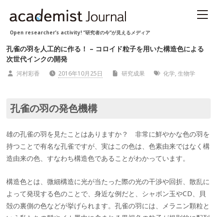
Open researcher’s activity! “研究者の今“が見えるメディア
孔雀の羽を人工的に作る！ – コロイド粒子を用いた構造色による
次世代インクの開発
河村彩香
2016年10月25日
研究成果
化学
,
生物学
孔雀の羽の発色機構
雄の孔雀の羽を見たことはありますか？ 非常に鮮やかな色の羽を
持つことで有名な孔雀ですが、実はこの色は、色素由来ではなく構
造由来の色、すなわち構造色であることがわかっています。
構造色とは、微細構造に光が当たった際の光の干渉や回折、散乱に
よって発現する色のことで、身近な例だと、シャボン玉やCD、貝
殻の裏側の色などが挙げられます。孔雀の羽には、メラニン顆粒と