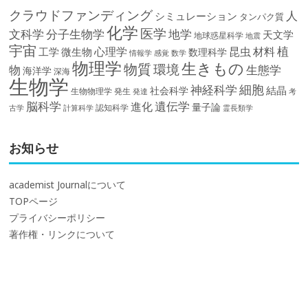
クラウドファンディング
人
シミュレーション
タンパク質
化学
医学
文科学
分子生物学
地学
天文学
地球惑星科学
地震
宇宙
植
材料
心理学
昆虫
工学
微生物
数理科学
情報学
感覚
数学
物理学
生きもの
物質
環境
物
生態学
海洋学
深海
生物学
細胞
神経科学
結晶
社会科学
生物物理学
発生
発達
考
脳科学
遺伝学
進化
量子論
認知科学
計算科学
霊長類学
古学
お知らせ
academist Journalについて
TOPページ
プライバシーポリシー
著作権・リンクについて