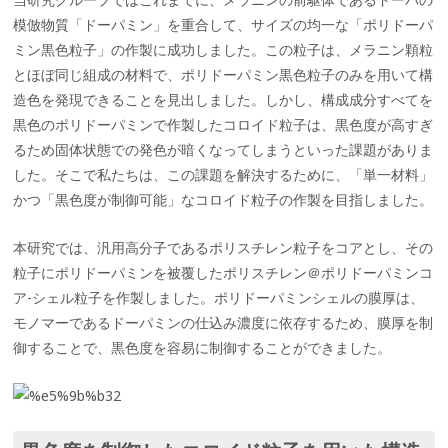
模倣物質「ドーパミン」を重合して、サイズの均一な「ポリドーパ
ミン黒色粒子」の作製に成功しました。この粒子は、メラニン顆粒
とほぼ同じ組成の材料で、ポリドーパミン黒色粒子のみを用いて構
造色を発現できることを見出しました。しかし、構成成分すべてを
黒色のポリドーパミンで作製したコロイド粒子は、黒色度が高すぎ
るため固体状態での発色が暗くなってしまうといった課題がありま
した。そこで私たちは、この課題を解決するために、「単一材料」
かつ「黒色度が制御可能」なコロイド粒子の作製を目指しました。
本研究では、汎用高分子であるポリスチレン粒子をコアとし、その
粒子にポリドーパミンを被覆したポリスチレン＠ポリドーパミンコ
ア-シェル粒子を作製しました。ポリドーパミンシェルの膜厚は、
モノマーであるドーパミンの仕込み濃度に依存するため、膜厚を制
御することで、黒色度を容易に制御することができました。