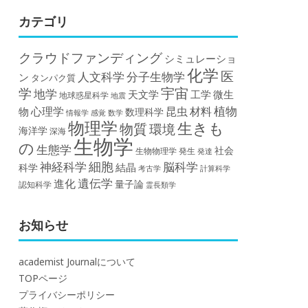
カテゴリ
クラウドファンディング
シミュレーショ
化学
医
人文科学
分子生物学
ン
タンパク質
宇宙
学
地学
天文学
工学
微生
地球惑星科学
地震
植物
材料
心理学
昆虫
物
数理科学
情報学
感覚
数学
物理学
生きも
物質
環境
海洋学
深海
生物学
の
生態学
社会
生物物理学
発生
発達
細胞
神経科学
脳科学
結晶
科学
計算科学
考古学
遺伝学
進化
量子論
認知科学
霊長類学
お知らせ
academist Journalについて
TOPページ
プライバシーポリシー