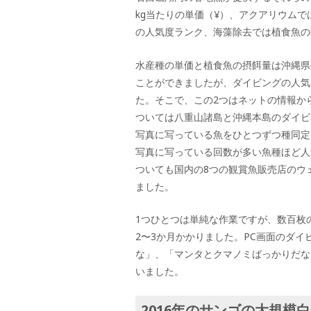
kg当たりの単価（¥）、アクアリウム
の人気度ランク、海藻除去では植食魚の
水産種の単価と植食魚の摂餌量は沖縄県
ことができましたが、ダイビングの人気
た。そこで、この2つはネットの情報か
ついては八重山諸島と沖縄本島のダイビ
写真に写っている魚をひとつずつ種同定
写真に写っている回数が多い魚種ほど人
ついても国内の8つの観賞魚販売店のウ
ました。
1つひとつは単純な作業ですが、数百枚
2〜3か月かかりました。PC画面のダ
な」、「マンタとクマノミばっかりだな
いました。
2016年のサンゴの大規模