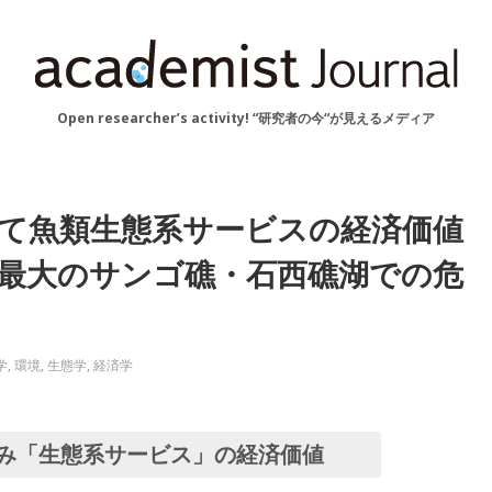
Open researcher’s activity! “研究者の今“が見えるメディア
て魚類生態系サービスの経済価値
本最大のサンゴ礁・石西礁湖での危
学
,
環境
,
生態学
,
経済学
み「生態系サービス」の経済価値