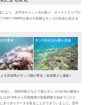
高水温により、太平洋やインド洋の島々、オーストラリアの
1997-1998年以来の大規模なサンゴの白化が起きま
化による石垣島のサンゴ礁の変化（名波敦さん撮影）
ゴが白化し、琉球列島のなかで最もサンゴの白化の被害が
んは2016年から石西礁湖の魚類調査を始めていたた
にぎりぎりデータを取ることができていました。翌年