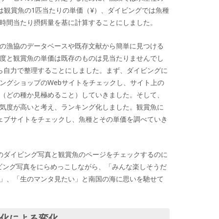
では観賞魚の1匹当たりの単価（¥）、ダイビングでは魚種
時間当たり摂餌量を基に計算することにしました。
の漁協のデータベースや既存文献から簡単に見つける
度と観賞魚の単価は既存のものは見当たりませんでし
ら自力で整理することにしました。まず、ダイビングに
ングショップのWebサイトをチェックし、サイト上の
（どの種か見極めること）していきました。そして、
気度が高いと考え、ランキング化しました。観賞魚に
ェブサイトをチェックし、魚種とその単価を調べていき
のダイビング写真と観賞魚のページをチェックするのに
イビング写真をにらめっこしながら、「みんな楽しそうだ
」、「生のマンタ見たい」と南国の海に思いを馳せて
白化による変化