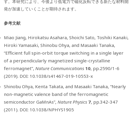
す。本研究により、今後より低電力で磁化反転できる新たな材料開
発が加速していくことが期待されます。
参考文献
Miao Jiang, Hirokatsu Asahara, Shoichi Sato, Toshiki Kanaki,
Hiroki Yamasaki, Shinobu Ohya, and Masaaki Tanaka,
“Efficient full spin-orbit torque switching in a single layer
of a perpendicularly magnetized single-crystalline
ferromagnet”,
Nature Communications
10
, pp.2590/1-6
(2019). DOI: 10.1038/s41467-019-10553-x
Shinobu Ohya, Kenta Takata, and Masaaki Tanaka, “Nearly
non-magnetic valence band of the ferromagnetic
semiconductor GaMnAs”,
Nature Physics
7
, pp.342-347
(2011). DOI: 10.1038/NPHYS1905