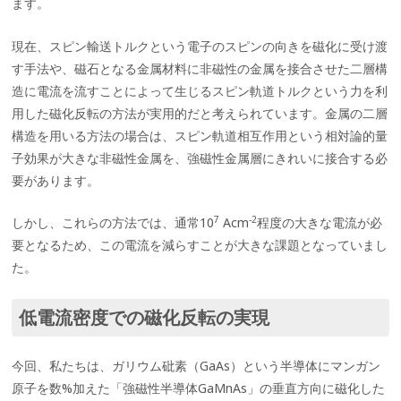
ます。
現在、スピン輸送トルクという電子のスピンの向きを磁化に受け渡
す手法や、磁石となる金属材料に非磁性の金属を接合させた二層構
造に電流を流すことによって生じるスピン軌道トルクという力を利
用した磁化反転の方法が実用的だと考えられています。金属の二層
構造を用いる方法の場合は、スピン軌道相互作用という相対論的量
子効果が大きな非磁性金属を、強磁性金属層にきれいに接合する必
要があります。
7
-2
しかし、これらの方法では、通常10
Acm
程度の大きな電流が必
要となるため、この電流を減らすことが大きな課題となっていまし
た。
低電流密度での磁化反転の実現
今回、私たちは、ガリウム砒素（GaAs）という半導体にマンガン
原子を数%加えた「強磁性半導体GaMnAs」の垂直方向に磁化した