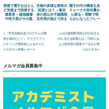
秒速で電子をほとん
生物の多様な形状の
陽子の中の構造を反
ど光速まで加速する
起源とは？ – 集合
クォークの存在量か
連星系 – 超強磁場
体の形は分子認識相
ら探る – 実験で明
中性子星がその黒
互作用の強さで決ま
らかになったフレー
幕？
る
バー対称性の大きな
破れ
«
「空耳自動生成プログラムの開
シカの個体数増加が川の生きも
発を進めたい！」 クラウドファ
のに与える影響とは – 10年にお
ンディング挑戦者によるサイエ
よぶ研究林の調査データから明
ンスカフェ実施レポート
らかにする
»
メルマガ会員募集中