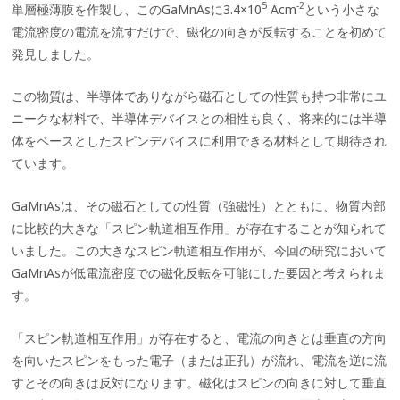
5
-2
単層極薄膜を作製し、このGaMnAsに3.4×10
Acm
という小さな
電流密度の電流を流すだけで、磁化の向きが反転することを初めて
発見しました。
この物質は、半導体でありながら磁石としての性質も持つ非常にユ
ニークな材料で、半導体デバイスとの相性も良く、将来的には半導
体をベースとしたスピンデバイスに利用できる材料として期待され
ています。
GaMnAsは、その磁石としての性質（強磁性）とともに、物質内部
に比較的大きな「スピン軌道相互作用」が存在することが知られて
いました。この大きなスピン軌道相互作用が、今回の研究において
GaMnAsが低電流密度での磁化反転を可能にした要因と考えられま
す。
「スピン軌道相互作用」が存在すると、電流の向きとは垂直の方向
を向いたスピンをもった電子（または正孔）が流れ、電流を逆に流
すとその向きは反対になります。磁化はスピンの向きに対して垂直