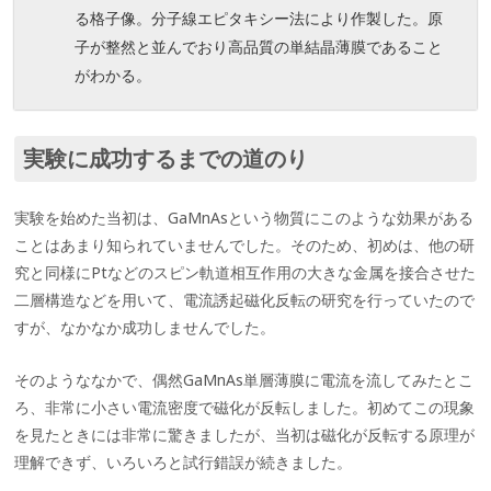
る格子像。分子線エピタキシー法により作製した。原
子が整然と並んでおり高品質の単結晶薄膜であること
がわかる。
実験に成功するまでの道のり
実験を始めた当初は、GaMnAsという物質にこのような効果がある
ことはあまり知られていませんでした。そのため、初めは、他の研
究と同様にPtなどのスピン軌道相互作用の大きな金属を接合させた
二層構造などを用いて、電流誘起磁化反転の研究を行っていたので
すが、なかなか成功しませんでした。
そのようななかで、偶然GaMnAs単層薄膜に電流を流してみたとこ
ろ、非常に小さい電流密度で磁化が反転しました。初めてこの現象
を見たときには非常に驚きましたが、当初は磁化が反転する原理が
理解できず、いろいろと試行錯誤が続きました。