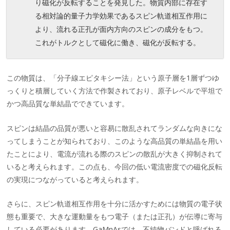
り磁化が反転することを発見した。物質内部に存在す
る相対論的量子力学効果であるスピン軌道相互作用に
より、流れる正孔が面内方向のスピンの成分をもつ。
これがトルクとして磁化に働き、磁化が反転する。
この物質は、「分子線エピタキシー法」という原子層を1層ずつゆ
っくりと積層していく方法で作製されており、原子レベルで平坦で
かつ高品質な単結晶でできています。
スピンは結晶の品質が悪いと容易に散乱されてランダムな向きにな
ってしまうことが知られており、このような高品質の単結晶を用い
たことにより、電流が流れる際のスピンの散乱が大きく抑制されて
いると考えられます。この点も、今回の低い電流密度での磁化反転
の実現につながっていると考えられます。
さらに、スピン軌道相互作用を十分に活かすためには物質の電子状
態も重要で、大きな運動量をもつ電子（または正孔）が伝導に寄与
している必要があります。GaMnAsでは、不純物バンドと呼ばれる