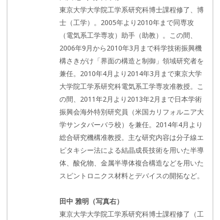
東京大学大学院工学系研究科博士課程修了、博
士（工学）。2005年より2010年まで同専攻
（電気系工学専攻）助手（助教）。この間、
2006年9月から2010年3月まで科学技術振興機
構さきがけ「界面の構造と制御」領域研究者を
兼任。2010年4月より2014年3月まで東京大学
大学院工学系研究科電気系工学専攻准教授。こ
の間、2011年2月より2013年2月まで日本学術
振興会海外特別研究員（米国カリフォルニア大
学サンタバーバラ校）を兼任。2014年4月より
総合研究機構准教授。主な研究内容は分子線エ
ピタキシー法による結晶成長技術を用いた半導
体、酸化物、金属半導体複合構造などを用いた
スピントロニクス材料とデバイスの開拓など。
田中 雅明（写真右）
東京大学大学院工学系研究科博士課程修了（工