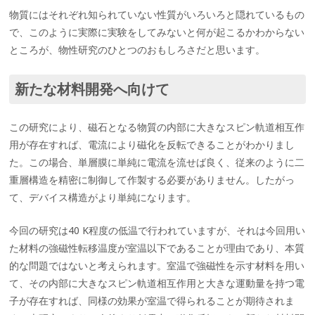
物質にはそれぞれ知られていない性質がいろいろと隠れているもの
で、このように実際に実験をしてみないと何が起こるかわからない
ところが、物性研究のひとつのおもしろさだと思います。
新たな材料開発へ向けて
この研究により、磁石となる物質の内部に大きなスピン軌道相互作
用が存在すれば、電流により磁化を反転できることがわかりまし
た。この場合、単層膜に単純に電流を流せば良く、従来のように二
重層構造を精密に制御して作製する必要がありません。したがっ
て、デバイス構造がより単純になります。
今回の研究は40 K程度の低温で行われていますが、それは今回用い
た材料の強磁性転移温度が室温以下であることが理由であり、本質
的な問題ではないと考えられます。室温で強磁性を示す材料を用い
て、その内部に大きなスピン軌道相互作用と大きな運動量を持つ電
子が存在すれば、同様の効果が室温で得られることが期待されま