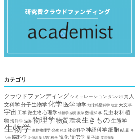
カテゴリ
クラウドファンディング
人
シミュレーション
タンパク質
化学
医学
文科学
分子生物学
地学
天文学
地球惑星科学
地震
宇宙
植
材料
心理学
昆虫
工学
微生物
数理科学
情報学
感覚
数学
物理学
生きもの
物質
環境
物
生態学
海洋学
深海
生物学
細胞
神経科学
結晶
社会科学
生物物理学
発生
発達
考
脳科学
遺伝学
進化
量子論
認知科学
計算科学
霊長類学
古学