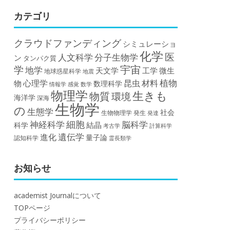
カテゴリ
クラウドファンディング
シミュレーショ
化学
医
人文科学
分子生物学
ン
タンパク質
宇宙
学
地学
天文学
工学
微生
地球惑星科学
地震
植物
材料
心理学
昆虫
物
数理科学
情報学
感覚
数学
物理学
生きも
物質
環境
海洋学
深海
生物学
の
生態学
社会
生物物理学
発生
発達
細胞
神経科学
脳科学
結晶
科学
計算科学
考古学
遺伝学
進化
量子論
認知科学
霊長類学
お知らせ
academist Journalについて
TOPページ
プライバシーポリシー