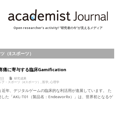
Open researcher’s activity! “研究者の今“が見えるメディア
ーツ（eスポーツ）
に寄与する臨床Gamification
2日
研究成果
ック・スポーツ（eスポーツ）
,
医学
,
心理学
nの現在地 近年、デジタルゲームの臨床的な利活用が進展しています。 た
発した「AKL-T01（製品名：EndeavorRx）」は、世界初となるゲ