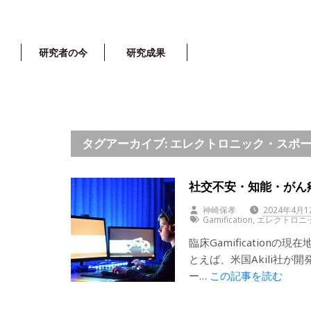
研究者の今
研究成果
タグアーカイブ: エレクトロニック・スポ
社交不安・知能・がん疼痛
神崎保孝
2024年4月1
Gamification
,
エレクトロニ
臨床Gamificatio
とえば、米国Akili社が開
ー…
この記事を読む