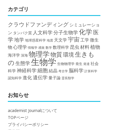
カテゴリ
クラウドファンディング
シミュレーショ
化学
医
人文科学
分子生物学
ン
タンパク質
宇宙
学
地学
天文学
工学
微生
地球惑星科学
地震
植物
材料
心理学
昆虫
物
数理科学
情報学
感覚
数学
物理学
生きも
物質
環境
海洋学
深海
生物学
の
生態学
社会
生物物理学
発生
発達
細胞
神経科学
脳科学
結晶
科学
計算科学
考古学
遺伝学
進化
量子論
認知科学
霊長類学
お知らせ
academist Journalについて
TOPページ
プライバシーポリシー