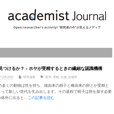
Open researcher’s activity! “研究者の今“が見えるメディア
見つけるか？ – ホヤが受精するときの繊細な認識機構
年12月26日
研究成果
医学
,
受精
,
生殖
,
生物学
じめ多くの動物は性を持ち、雄由来の精子と雌由来の卵とが受精と
よって新しい世代を生み出します。その過程で精子は卵を探す必要
の体外に出ると…
この記事を読む