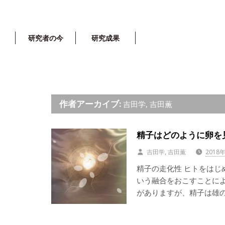
研究者の今
研究成果
作者アーカイブ:
吉田学, 吉田薫
精子はどのように卵を
吉田学, 吉田薫
2018
精子の走化性 ヒトをは
いう融合をおこすことに
がありますが、精子は雄