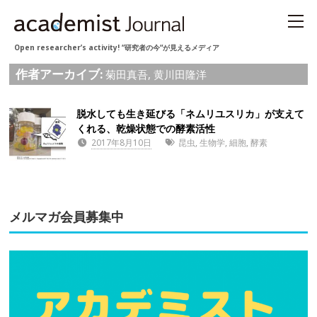
Open researcher’s activity! “研究者の今“が見えるメディア
作者アーカイブ:
菊田真吾, 黄川田隆洋
脱水しても生き延びる「ネムリユスリカ」が支えて
くれる、乾燥状態での酵素活性
2017年8月10日
昆虫
,
生物学
,
細胞
,
酵素
メルマガ会員募集中