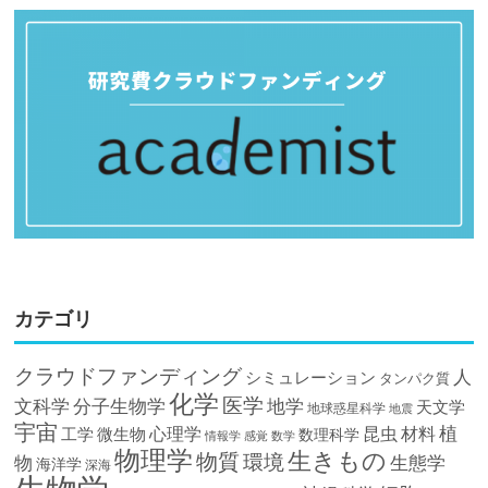
カテゴリ
クラウドファンディング
人
シミュレーション
タンパク質
化学
医学
文科学
分子生物学
地学
天文学
地球惑星科学
地震
宇宙
植
材料
心理学
昆虫
工学
微生物
数理科学
情報学
感覚
数学
物理学
生きもの
物質
環境
物
生態学
海洋学
深海