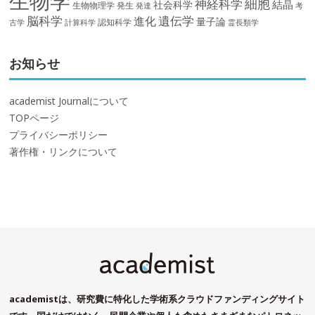
生物学
細胞
神経科学
結晶
社会科学
生物物理学
発生
発達
考
脳科学
遺伝学
進化
量子論
認知科学
計算科学
霊長類学
古学
お知らせ
academist Journalについて
TOPページ
プライバシーポリシー
著作権・リンクについて
academistは、研究費に特化した学術系クラウドファンディングサイト