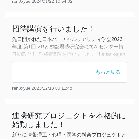
ren3xyue
2024/01/22 10:54:32
さそうです。最近は論文執筆の効率やクオリティを
上げるべく、ChatGPTを活用し、対話形式で論文
を校正するようにし始めました。ChatGPTに
招待講演を行いました！
先日開かれた日本バーチャルリアリティ学会2023
年度 第1回 VRと超臨場感研究会にてAIセンター特
任助教として招待講演を行いました。Human-agent
interactionのVRへの応用可能性というテーマで、
Human-agent interactionという幅広い研究分野にお
もっと見る
けるAI技術をVR環境に応用する可能性と、それに
よって引き起こされるポジティブな変化に焦点を当
ren3xyue
2023/12/13 09:11:48
てて講演しました。参加
連携研究プロジェクトを本格的に
始動しました！
新たに情報理工・心理・医学の融合プロジェクトと