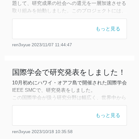
題して、研究成果の社会への還元を一層加速させる
取り組みを始動しました。このプロジェクトには、
これまでの活動に協力してくださった方々に加え、
新たに精神科医などの医療従事者も参加していま
もっと見る
す。
定期的にオンサイトでの会議を実施しており、先日
ren3xyue
2023/11/07 11:44:47
は大阪で今後の活動の方針を決めました。
実際に現場で働く方々からの率直な意見が、自分た
ち情報理工の観点からでは気づけな
国際学会で研究発表をしました！
10月初めにハワイ・オアフ島で開催された国際学会
IEEE SMCで、研究発表をしました。
この国際学会が扱う研究分野は幅広く、世界中から
人工衛星通信や自動運転、福祉工学などの多種多様
な研究成果が一堂に会しました。自分はカウンセリ
もっと見る
ングロボットが高齢者のQOL向上に与える効果につ
いて発表しました。また、偶然にも、自分が学生の
ren3xyue
2023/10/18 10:35:58
頃に所属していた研究室の同期や先輩にもお会いす