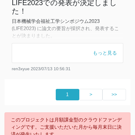
LIFE2023での発表が決定しまし
大学の教職員が自身の発明で事業化することは、大
た！
学としても推奨しているようで、サポ
日本機械学会福祉工学シンポジウム2023
(LIFE2023) に論文の要旨が採択され、発表するこ
とが決まりました。
この学会は、医療、福祉、生活支援などの分野と工
学や技術の分野の研究者が一堂に会する場として毎
もっと見る
年開催されています。今年のテーマは「Assistive
Technology／工学・技術への期待と進歩」です。
ren3xyue
2023/07/13 10:56:31
この3年間は福祉工学の専門家の方々や高齢者福祉
施設の方々との交流が減っていた
1
>
>>
このプロジェクトは月額課金型のクラウドファンデ
ィングです。ご支援いただいた月から毎月末日に決
済が発生いたします。