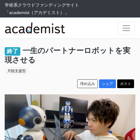
学術系クラウドファンディングサイト
「academist（アカデミスト）」
一生のパートナーロボットを実
終了
現させる
月額支援型
埋め込み
シェア
ポスト