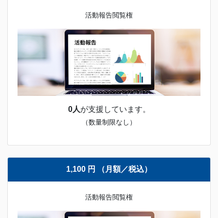
活動報告閲覧権
0人
が支援しています。
（数量制限なし）
1,100 円 （月額／税込）
活動報告閲覧権