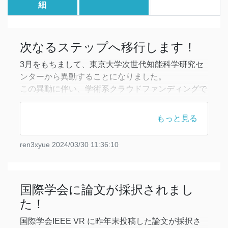
細
次なるステップへ移行します！
3月をもちまして、東京大学次世代知能科学研究セ
ンターから異動することになりました。
この異動に伴い、学術系クラウドファンディングで
の活動からも卒業することといたしました。
これまでご支援くださった方々、また、academist
もっと見る
の関係者の方々のご協力のおかげで、研究活動を続
けて参ることができました。
ren3xyue
2024/03/30 11:36:10
厚くお礼申し上げます。
新年度からは所属は変わりますが、異動後も引き続
き研究活動をしていく
国際学会に論文が採択されまし
た！
国際学会IEEE VR に昨年末投稿した論文が採択さ