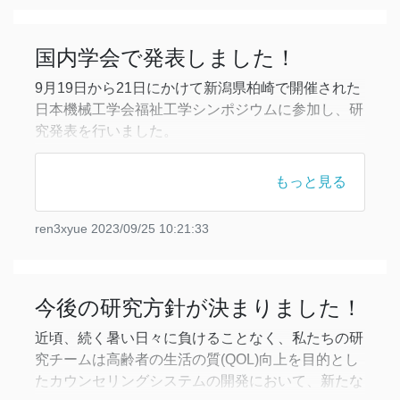
ることができました。もちろん、そ
国内学会で発表しました！
9月19日から21日にかけて新潟県柏崎で開催された
日本機械工学会福祉工学シンポジウムに参加し、研
究発表を行いました。
福祉工学シンポジウムも何年振りかの対面開催だっ
たようです。
もっと見る
学会では工学系の研究者だけでなく、リハビリ施設
の関係者も多く参加し、まさしく学際的な場となり
ren3xyue
2023/09/25 10:21:33
ました。
また、私が学部生の頃にお世話になった福祉工学を
専門とする先生にもお会いすることができました。
学会や、夜に開かれた
今後の研究方針が決まりました！
近頃、続く暑い日々に負けることなく、私たちの研
究チームは高齢者の生活の質(QOL)向上を目的とし
たカウンセリングシステムの開発において、新たな