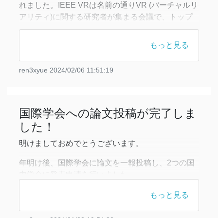
れました。IEEE VRは名前の通りVR (バーチャルリ
アリティ)に関する研究者が集まる会議で、トップ
カンファレンスの1つとも言われています。今回投
稿した論文は企業との共同研究についてまとめたも
もっと見る
ので、私は共著者として論文執筆に携わりました。
こちらの国際学会は今年の3月に米国オーランドで
ren3xyue
2024/02/06 11:51:19
開催される予定です。昨年のハワイに続き今回も同
じく米国ですが、こ
国際学会への論文投稿が完了しま
した！
明けましておめでとうございます。
年明け後、国際学会に論文を一報投稿し、2つの国
内学会に発表申請を行いました。
今回論文を投稿した国際学会は、人工知能に関する
もっと見る
研究会の中でも有名な会議(トップカンファレンス)
です。そのため、論文が採択されるのは容易ではな