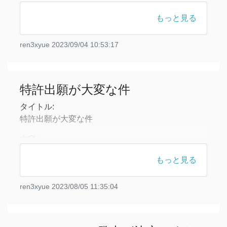
進展を遂げております。これまでの研究により、あ
る程度の精度でQOLを推定することが可能となった
もっと見る
ため、その技術を社会実装していく段階に進んでい
ます。
ren3xyue
2023/09/04 10:53:17
ただし、情報理工学の分野だけで研究を進めること
は視野が狭まるリスクがあるため、新たに精神科で
の実務経験を持つ研
特許出願が大変な件
タイトル:
特許出願が大変な件
内容:
民間企業との共同研究で発明したシステムの特許出
もっと見る
願が完了しました！昨年から準備を進めてきてやっ
とここまで来ることができました。これからは審査
ren3xyue
2023/08/05 11:35:04
を経て、また権利化ポイントの調整を行います。
これと同時に、学生の頃に発明したシステムの特許
出願に向けた準備も続けています。