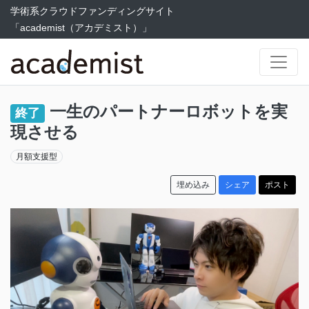
学術系クラウドファンディングサイト
「academist（アカデミスト）」
一生のパートナーロボットを実
終了
現させる
月額支援型
埋め込み
シェア
ポスト