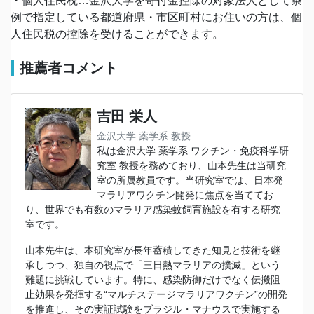
・個人住民税…金沢大学を寄付金控除の対象法人として条
例で指定している都道府県・市区町村にお住いの方は、個
人住民税の控除を受けることができます。
推薦者コメント
吉田 栄人
金沢大学 薬学系 教授
私は金沢大学 薬学系 ワクチン・免疫科学研
究室 教授を務めており、山本先生は当研究
室の所属教員です。当研究室では、日本発
マラリアワクチン開発に焦点を当ててお
り、世界でも有数のマラリア感染蚊飼育施設を有する研究
室です。
山本先生は、本研究室が長年蓄積してきた知見と技術を継
承しつつ、独自の視点で「三日熱マラリアの撲滅」という
難題に挑戦しています。特に、感染防御だけでなく伝搬阻
止効果を発揮する“マルチステージマラリアワクチン”の開発
を推進し、その実証試験をブラジル・マナウスで実施する