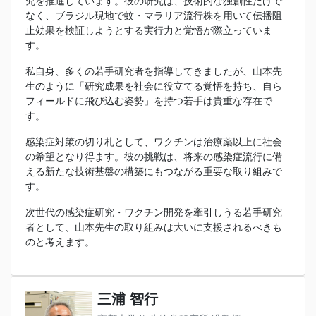
究を推進しています。彼の研究は、技術的な独創性だけで
なく、ブラジル現地で蚊・マラリア流行株を用いて伝播阻
止効果を検証しようとする実行力と覚悟が際立っていま
す。
私自身、多くの若手研究者を指導してきましたが、山本先
生のように「研究成果を社会に役立てる覚悟を持ち、自ら
フィールドに飛び込む姿勢」を持つ若手は貴重な存在で
す。
感染症対策の切り札として、ワクチンは治療薬以上に社会
の希望となり得ます。彼の挑戦は、将来の感染症流行に備
える新たな技術基盤の構築にもつながる重要な取り組みで
す。
次世代の感染症研究・ワクチン開発を牽引しうる若手研究
者として、山本先生の取り組みは大いに支援されるべきも
のと考えます。
三浦 智行