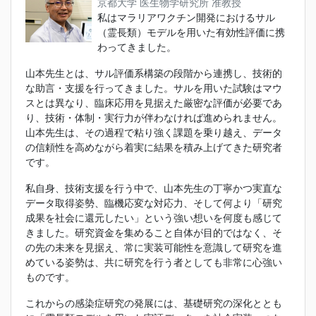
京都大学 医生物学研究所 准教授
私はマラリアワクチン開発におけるサル
（霊長類）モデルを用いた有効性評価に携
わってきました。
山本先生とは、サル評価系構築の段階から連携し、技術的
な助言・支援を行ってきました。サルを用いた試験はマウ
スとは異なり、臨床応用を見据えた厳密な評価が必要であ
り、技術・体制・実行力が伴わなければ進められません。
山本先生は、その過程で粘り強く課題を乗り越え、データ
の信頼性を高めながら着実に結果を積み上げてきた研究者
です。
私自身、技術支援を行う中で、山本先生の丁寧かつ実直な
データ取得姿勢、臨機応変な対応力、そして何より「研究
成果を社会に還元したい」という強い想いを何度も感じて
きました。研究資金を集めること自体が目的ではなく、そ
の先の未来を見据え、常に実装可能性を意識して研究を進
めている姿勢は、共に研究を行う者としても非常に心強い
ものです。
これからの感染症研究の発展には、基礎研究の深化ととも