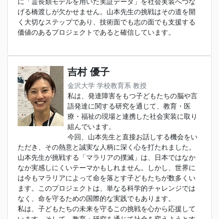
に「霊長類モデルを用いた実証データ」を社会実装へつな
げる橋渡しが欠かせません。山本先生の挑戦はその道を開
く大切なステップであり、技術面でも志の面でも支援する
価値のあるプロジェクトであると確信しています。
吉村 優子
金沢大学 学校教育系 教授
私は、発達障害をもつ子どもたちの脳や言
語発達に関する研究を通じて、教育・医
療・福祉の現場と連携した社会実装に取り
組んでいます。
今回、山本先生と直接お話しする機会をい
ただき、その熱意と誠実な人柄に深く心を打たれました。
山本先生が挑戦する「マラリアの撲滅」は、日本ではなか
なか実感しにくいテーマかもしれません。しかし、世界に
は今もマラリアによって命を落とす子どもたちが数多くい
ます。このプロジェクトは、単なる科学的チャレンジでは
なく、命を守るための国際的な実践でもあります。
私は、子どもたちの未来を守るこの挑戦を心から応援して