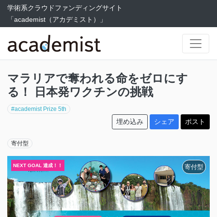
学術系クラウドファンディングサイト
「academist（アカデミスト）」
マラリアで奪われる命をゼロにす
る！ 日本発ワクチンの挑戦
#academist Prize 5th
埋め込み
シェア
ポスト
寄付型