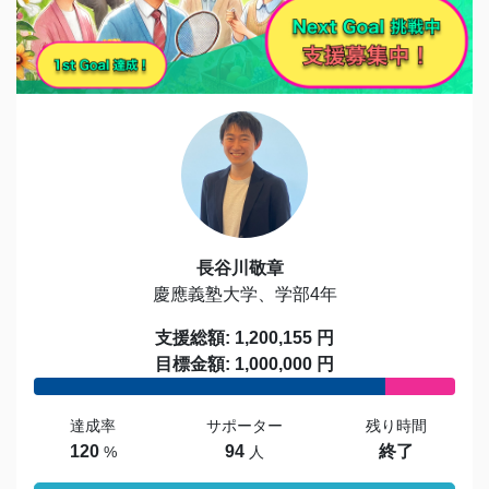
長谷川敬章
慶應義塾大学、学部4年
支援総額: 1,200,155 円
目標金額: 1,000,000 円
達成率
サポーター
残り時間
120
94
終了
%
人