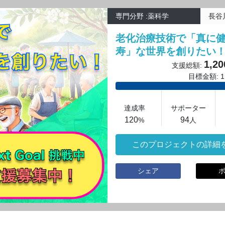
専門分野 :薬科学
長谷
老化治療技術で「真に
寿」な世界を創りたい
1,20
支援総額:
目標金額: 1,
達成率
サポーター
120
94
%
人
このプロジェクトの詳細
シェア