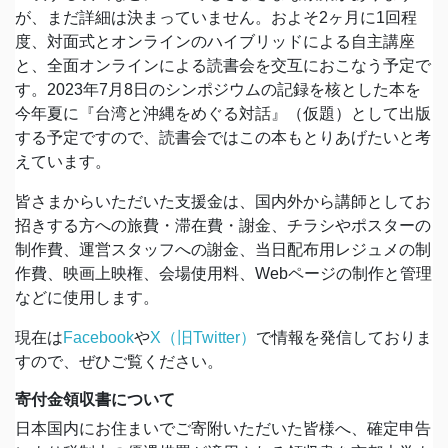
が、まだ詳細は決まっていません。およそ2ヶ月に1回程
度、対面式とオンラインのハイブリッドによる自主講座
と、全面オンラインによる読書会を交互におこなう予定で
す。2023年7月8日のシンポジウムの記録を核とした本を
今年夏に『台湾と沖縄をめぐる対話』（仮題）として出版
する予定ですので、読書会ではこの本もとりあげたいと考
えています。
皆さまからいただいた支援金は、国内外から講師としてお
招きする方への旅費・滞在費・謝金、チラシやポスターの
制作費、運営スタッフへの謝金、当日配布用レジュメの制
作費、映画上映権、会場使用料、Webページの制作と管理
などに使用します。
現在は
Facebook
や
X（旧Twitter）
で情報を発信しておりま
すので、ぜひご覧ください。
寄付金領収書について
日本国内にお住まいでご寄附いただいた皆様へ、確定申告