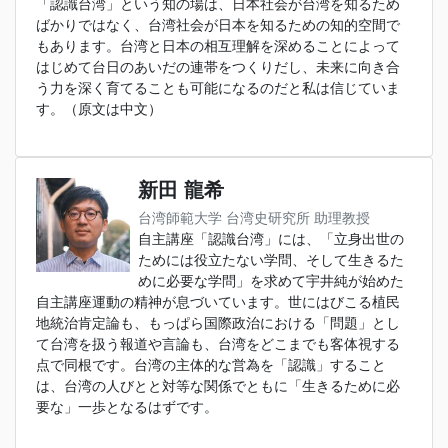
「認識台湾」という知の場は、日本社会が台湾を知るため
ばかりではなく、台湾社会が日本を知るための知的空間で
もあります。台湾と日本の相互理解を深めることによって
はじめて台日のあいだの連帯をつくりだし、未来に向き合
う力を深く育てることも可能になるのだと私は信じていま
す。（原文は中文）
新田 龍希
台湾師範大学 台湾史研究所 助理教授
自主講座「認識台湾」には、「立身出世の
ためには役立たない学問、そして生きるた
めに必要な学問」を求めて宇井純が始めた
自主講座運動の精神が息づいています。世にはびこる植民
地統治肯定論も、もっぱら国際政治における「問題」とし
て台湾を扱う報道や言論も、台湾をどこまでも客体視する
点で同根です。台湾の主体的な営為を「認識」すること
は、台湾の人びとと対等な関係でともに「生きるために必
要な」一歩となるはずです。