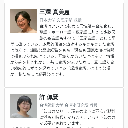
三澤 真美恵
日本大学 文理学部 教授
台湾はアジアで初めて同性婚を合法化し、
華語・ホーロー語・客家語に加えて少数民
族の各言語もすべて「国家言語」として平
等に扱っている。多元的価値を追求するキラキラした台湾
は他方で、過酷な歴史経験をもち、現在も国際政治の狭間
で揺さぶられ続けている。耳触りが良いだけのネット情報
から身を引き剥がし、共に台湾を学ぶために、直に語り合
い継続的に考えを深めていける「認識台湾」のような場
が、私たちには必要なのです。
許 佩賢
台湾師範大学 台湾史研究所 教授
「知は力なり」。現在のように不安と動乱
に満ちた時代だからこそ、いっそう知の力
が必要とされています。