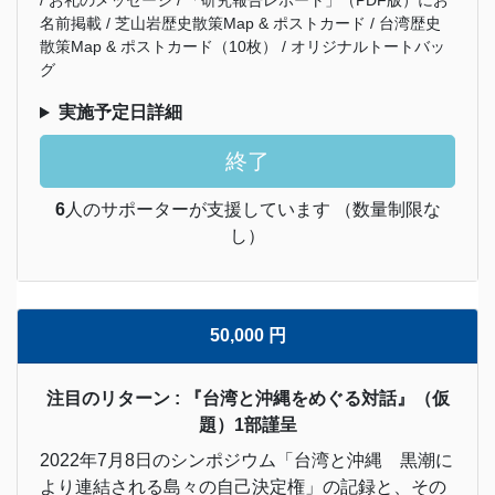
/ お礼のメッセージ / 「研究報告レポート」（PDF版）にお
名前掲載 / 芝山岩歴史散策Map & ポストカード / 台湾歴史
散策Map & ポストカード（10枚） / オリジナルトートバッ
グ
実施予定日詳細
終了
6
人のサポーターが支援しています （数量制限な
し）
50,000 円
注目のリターン : 『台湾と沖縄をめぐる対話』（仮
題）1部謹呈
2022年7月8日のシンポジウム「台湾と沖縄 黒潮に
より連結される島々の自己決定権」の記録と、その