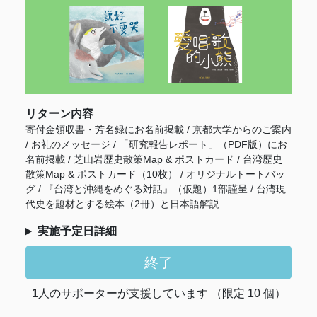
リターン内容
寄付金領収書・芳名録にお名前掲載 / 京都大学からのご案内
/ お礼のメッセージ / 「研究報告レポート」（PDF版）にお
名前掲載 / 芝山岩歴史散策Map & ポストカード / 台湾歴史
散策Map & ポストカード（10枚） / オリジナルトートバッ
グ / 『台湾と沖縄をめぐる対話』（仮題）1部謹呈 / 台湾現
代史を題材とする絵本（2冊）と日本語解説
実施予定日詳細
終了
1
人のサポーターが支援しています （限定 10 個）