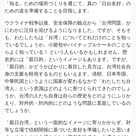
「知る」ための場所づくりを通じて、真の「日台友好」の
ための道を準備することを目指します。
ウクライナ戦争以後、安全保障の観点から「台湾問題」が
にわかに注目を浴びるようになりました。ですが、そもそ
も、わたしたちは「台湾」についてどれだけのことを知っ
ているでしょうか。小籠包やパイナップルケーキのことな
らよく知っている！ という人もいるかもしれません。歴
史的には「親日的」というイメージもあります。ですが、
「親日的」かどうかばかりに着目した見方は、台湾社会自
身の文脈を軽視するものともいえます。清朝、日本帝国、
中華民国というように国家が変わるなかで「わたしたち台
湾人」という意識はどのように形づくられてきたのでしょ
うか。台湾の人たち自身は自らの歴史をどのようにふりか
えり、対外的・対内的にどのような問題に直面しているの
でしょうか。
「親日台湾」という一面的なイメージに寄りかからず、対
等な立場で信頼関係に基づいた友好を準備したいと思いま