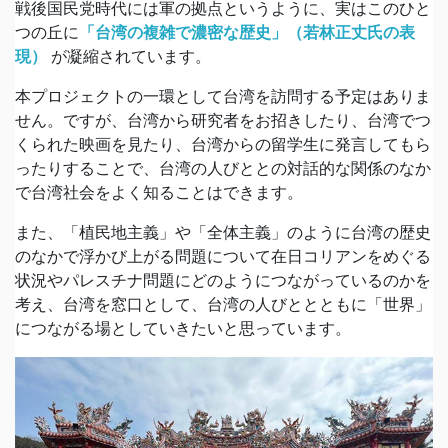
戦後国民党時代には軍の拠点というように、実はこのひと
つの丘に
「台湾の複雑で濃密な歴史」（若林正丈氏の表
現）
が凝縮されています。
本プロジェクトの一環として台湾を訪問する予定はありま
せん。ですが、台湾から研究者をお招きしたり、台湾でつ
くられた映画を見たり、台湾からの留学生に発言してもら
ったりすることで、台湾の人びととの対話的な関係のなか
で台湾社会をよく知ることはできます。
また、「植民地主義」や「全体主義」のように台湾の歴史
のなかで浮かび上がる問題について在日コリアンをめぐる
状況やパレスチナ問題にどのようにつながっているのかを
考え、台湾を窓口として、台湾の人びととともに「世界」
につながる場としていきたいと思っています。