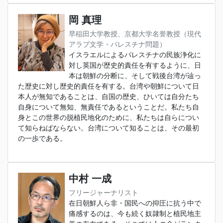
岡 真理
早稲田大学教授、京都大学名誉教授（現代
アラブ文学・パレスチナ問題）
イスラエルによるパレスチナの民族浄化に
対し英国が歴史的責任を有するように、日
本は朝鮮の分断に、そして戦後台湾が辿っ
た歴史に対し歴史的責任を有する。台湾や朝鮮について日
本人が無知であることは、自国の歴史、ひいては自分たち
自身について無知、無責任であるということだ。私たち自
身とこの世界の脱植民地化のために、私たちは自らについ
て知らねばならない。台湾について知ることは、その最初
の一歩である。
中村 一成
フリージャーナリスト
在日朝鮮人ら非・国民への抑圧に抗う中で
痛感するのは、今も続く奴隷制と植民地主