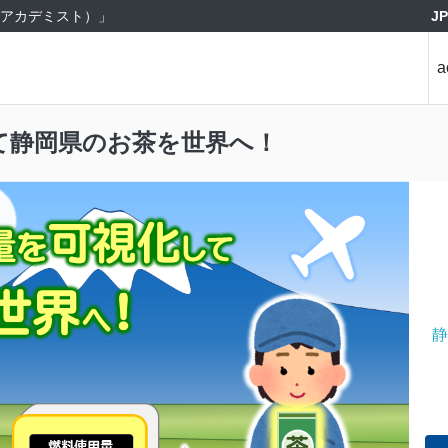
J
st（アカデミスト）」
a
て静岡県のお茶を世界へ！
静