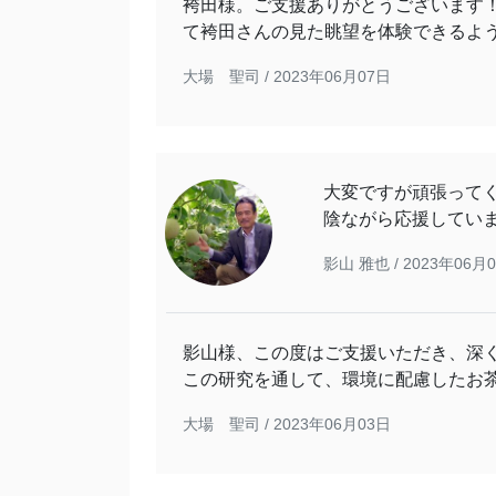
袴田様。ご支援ありがとうございます
て袴田さんの見た眺望を体験できるよ
大場 聖司 /
2023年06月07日
大変ですが頑張ってくだ
陰ながら応援しています<
影山 雅也 /
2023年06月
影山様、この度はご支援いただき、深
この研究を通して、環境に配慮したお
大場 聖司 /
2023年06月03日