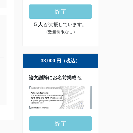
終了
5 人
が支援しています。
（数量制限なし）
33,000 円（税込）
論文謝辞にお名前掲載
他
終了