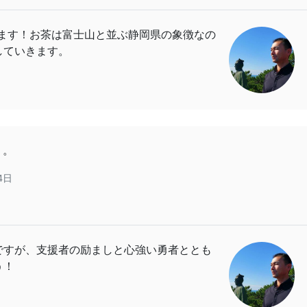
います！お茶は富士山と並ぶ静岡県の象徴なの
していきます。
う。
4日
ですが、支援者の励ましと心強い勇者ととも
う！