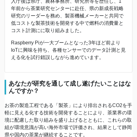
入庁後は県庁、農林事務所、研究所等を歴任し、1
年前から茶業研究センターに赴任、県の新成長戦略
研究のリーダーを務め、製茶機械メーカーと共同で
低コストな製茶技術を開発する中で燃料の消費量と
コスト計測にに取り組みました。
Raspberry Piが一大ブームとなった3年ほど前より
IoTに興味を持ち、各種センサーでのデータ計測と見
える化を試行錯誤しながら進めています。
あなたが研究を通して成し遂げたいことはな
んですか？
お茶の製造工程である「製茶」により排出されるCO2を手
軽に見える化する技術を開発することにより、茶業界の環
境に配慮した取り組みを盛り上げるとともに、これらの取
組が環境意識が高い海外市場で評価され、結果として静岡
県や国内の茶業が継続することです。