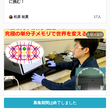
に挑む！
松原 祐貴
17人
「日の丸半導体」復活へ！究極の単分子メモリで世
界を変える！
募集期間は終了しました