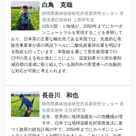
白鳥 克哉
静岡県農林技術研究所茶業研究センター 茶
環境適応技術科 上席研究員
125カ国・１地域が、2050年までにカーボ
ンニュートラルを実現することを表明して
おり、日本茶の主要な輸出先である米国では、先進的な茶
販売事業者が茶の商品ラベルに二酸化炭素排出量を明記す
る取組も行っています。本取組を通じて茶生産現場での
CFPの見える化が進むことにより、温室効果ガス排出量削
減目標の達成に取り組んでいる国内外の実需者への先駆的
な対応が可能と考えられます。
長谷川 和也
静岡県農林技術研究所茶業研究センター 茶
生産技術科 主任研究員
近年、世界的に地球温暖化への危機感が増
す中、日本では地球温暖化対策推進法に基
づく政府の総合計画の中で、2050年までにカーボンニュー
トラルを目指すことが明記されました。これにより、今後