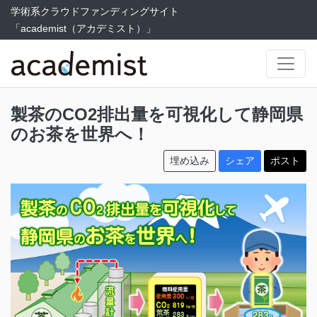
学術系クラウドファンディングサイト
「academist（アカデミスト）」
製茶のCO2排出量を可視化して静岡県
のお茶を世界へ！
埋め込み
シェア
ポスト