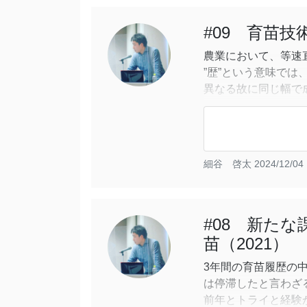
#09 育苗
農業において、等速
”歴”という意味では
異なる故に同じ幅で
ないので感覚的にな
これまでの４年間の
軸とする育苗体系に
細谷 啓太
2024/12/04 
つき、
#08 新た
苗（2021）
3年間の育苗履歴の
は停滞したと言わざ
前年とトライと経験