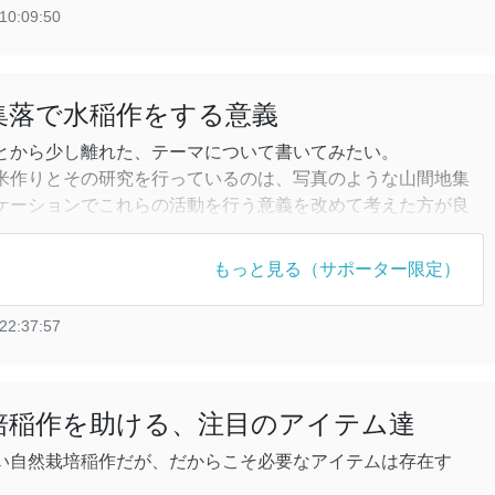
えさせられます。例えば、この文章など。
10:09:50
地集落で水稲作をする意義
とから少し離れた、テーマについて書いてみたい。
米作りとその研究を行っているのは、写真のような山間地集
ケーションでこれらの活動を行う意義を改めて考えた方が良
もっと見る（サポーター限定）
つの方向性として、国際競争力の高いコメを生産することが
22:37:57
みても、一般の日本産米は確かにまだまだ国際市場では高く
栽培稲作を助ける、注目のアイテム達
い自然栽培稲作だが、だからこそ必要なアイテムは存在す