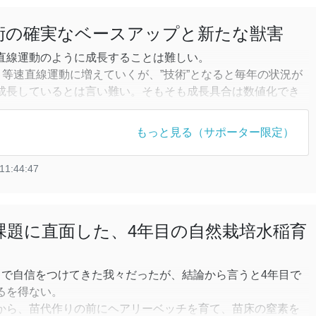
技術の確実なベースアップと新たな獣害
直線運動のように成長することは難しい。
、等速直線運動に増えていくが、”技術”となると毎年の状況が
成長しているとは言い難い。そもそも成長具合は数値化でき
らざるを得ない。
もっと見る（サポーター限定）
自然栽培育苗の過程で、床土へのヘアリーベッチ作付けを基
はある程度の自信をもった。他方で出芽率や苗床精度のバラ
11:44:47
な課題に直面した、4年目の自然栽培水稲育
中で自信をつけてきた我々だったが、結論から言うと4年目で
るを得ない。
から、苗代作りの前にヘアリーベッチを育て、苗床の窒素を