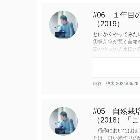
#06 １年
（2019）
とにかくやってみた
①発芽率が悪く苗箱
②ハウスの入水口の
③ハウス内を歩いた
から多くの雑草が発
④均平さが甘く、苗
しまった。
細谷 啓太
2024/06/28 
以下、それぞれの課
#05 自然
（2018）
稲作においてはほう
とは、良い米作りの