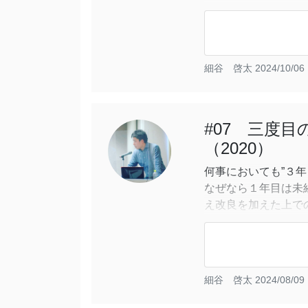
増加させるというア
この方式を実施した
ベッチの生育はかな
作用し
細谷 啓太
2024/10/06 
#07 三度
（2020）
何事においても”３
なぜなら１年目は未
え改良を加えた上で
上でのチャレンジが
ここで大きな手応え
応えが掴めないと自
度目の正直」という
細谷 啓太
2024/08/09 