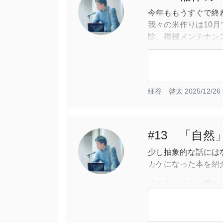
今年ももうすぐで終
我々の米作りは10
除、機械メンテナン
とはなくあっという
そして年が明ければ
り始める。
細谷 啓太
2025/12/26 
そんな師走だが、今
それは、米作りに
#13 「自
少し抽象的な話には
カケになった本を紹
「ある、りんご園の
https://shigurebooks
自然栽培りんご園の