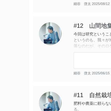
おり、その言葉が考
細谷 啓太
2025/08/12 
#12 山間
今回は研究というこ
というのも、我々が
落なのだが、そのロ
いと考えたからだ。
現在の日本農政の一
挙げられている。
細谷 啓太
2025/06/15 
輸出事業の現状から
#11 自然
肥料や農薬に頼らな
る。