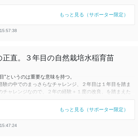
プローチに確信をもったため、この年は全ビニールハウスで
。しかし、ビニールハウスによって条件が異なり、ヘアリー
もっと見る（サポーター限定）
りバラつき、その生育差がその後のイネの育苗結果に大きく
15:57:38
目の正直。３年目の自然栽培水稲育苗
年目”というのは重要な意味を持つ。
経験の中でのまっさらなチャレンジ、２年目は１年目を踏ま
のチャレンジなので、２年の経験＋１度の改良、を踏まえた
３年目だからだ。
を掴めたら、自らの改良能力にも自信が持てるが、ここで手
もっと見る（サポーター限定）
分の改良能力に大きな疑問符がつく。そうした意味で、「３
言
15:47:24