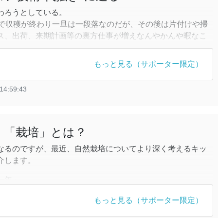
わろうとしている。
月で収穫が終わり一旦は一段落なのだが、その後は片付けや掃
ス、出荷、来期計画等の裏方仕事が増えなんやかんや暇なこ
間に年の瀬を迎える。
、いよいよ26年産の米作りに向かって、時計の針は急速に回
もっと見る（サポーター限定）
14:59:43
年はじめた新しい研究アプローチを紹介したい。
然」「栽培」とは？
なるのですが、最近、自然栽培についてより深く考えるキッ
介します。
一年」
.stores.jp/items/686f6db10959db004a2608f1
もっと見る（サポーター限定）
一年を追った写真集なのですが、所々に著者の文章が入って