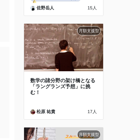
佐野岳人
15人
数学の諸分野の架け橋となる
「ラングランズ予想」に挑
む！
松原 祐貴
17人