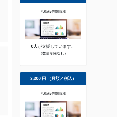
活動報告閲覧権
0人
が支援しています。
（数量制限なし）
3,300 円 （月額／税込）
活動報告閲覧権