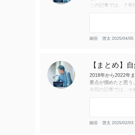
この記事では、７年
を３点紹介したい。
①温水チューブ
https://store.shoppin
細谷 啓太
2025/04/05 
窒素肥料の投入によ
を高めることは土壌
【まとめ】自
2018年から202
要点が掴めたと思う
今回の記事では、そ
①苗が吸収する養分
無肥料無農薬の自然
作ることは難しい。
細谷 啓太
2025/02/03 
実際、色んな自然栽
らかの養分を用意し