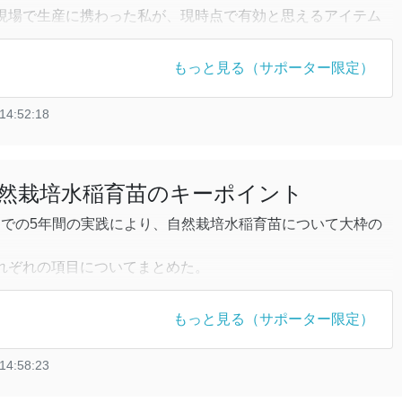
現場で生産に携わった私が、現時点で有効と思えるアイテム
もっと見る（サポーター限定）
g.yahoo.co.jp/plusys/4165.html
14:52:18
り、外部から窒素補填をしない自然栽培稲作において、水温
中の気温を高
然栽培水稲育苗のキーポイント
2年までの5年間の実践により、自然栽培水稲育苗について大枠の
。
れぞれの項目についてまとめた。
について「窒素を気にしろ」
もっと見る（サポーター限定）
栽培、とは言っても、育苗において全くの無肥料で良い苗を
14:58:23
培農家をみてきたが、良い苗を作っている人は育苗培土に何
ている。具