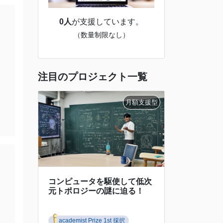
0人
が支援しています。
（数量制限なし）
注目のプロジェクト一覧
コンピュータを駆使して低次
元トポロジーの謎に迫る！
academist Prize 1st 採択