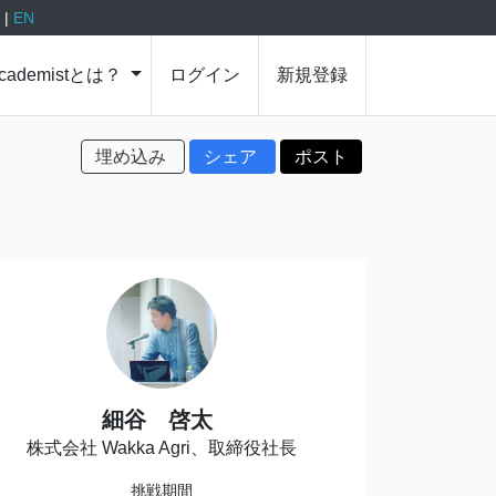
P
|
EN
cademistとは？
ログイン
新規登録
埋め込み
シェア
ポスト
細谷 啓太
株式会社 Wakka Agri、取締役社長
挑戦期間