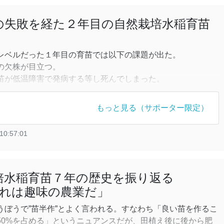
目の失敗を経た２年目の自然栽培水稲育苗
レベルだった１年目の育苗では以下の課題が出た。
の欠株が目立つ。
苗が低温障害で発病する等し死んでしまった。
時に苗箱にかけてしまった泥水の中に雑草の種が多く、苗箱
生した。
もっと見る（サポーター限定）
箱が苗床に設置していない所は苗が水分を吸収できず枯れて
10:57:01
題に対しての対応策とそ
栽培水稲育苗７年の歴史を振り返る
「これは趣味の農業だ」
ぼうで”苗半作”とよく言われる。すなわち「良い苗を作るこ
50%を占める」というニュアンスだが、田植え後に後から肥