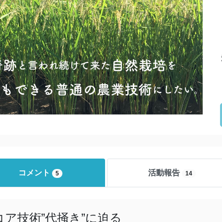
コメント
活動報告
5
14
コア技術”代掻き”に迫る