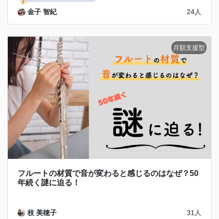
金子 智紀
24人
フルートの材質で音が変わると感じるのはなぜ？50
年続く謎に迫る！
枝 美穂子
31人