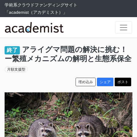
学術系クラウドファンディングサイト
「academist（アカデミスト）」
アライグマ問題の解決に挑む！
終了
ー繁殖メカニズムの解明と生態系保全
月額支援型
埋め込み
シェア
ポスト