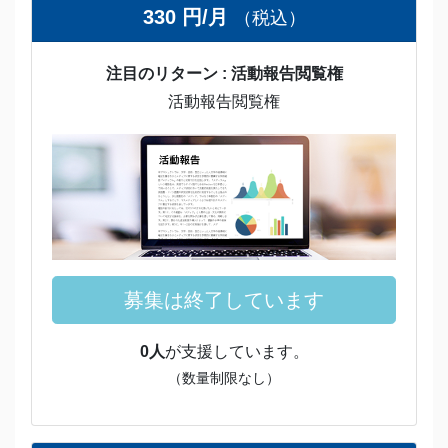
330 円/月
（税込）
注目のリターン : 活動報告閲覧権
活動報告閲覧権
募集は終了しています
0人
が支援しています。
（数量制限なし）