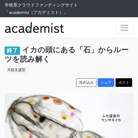
学術系クラウドファンディングサイト
「academist（アカデミスト）」
イカの頭にある「石」からルー
終了
ツを読み解く
月額支援型
埋め込み
シェア
ポスト