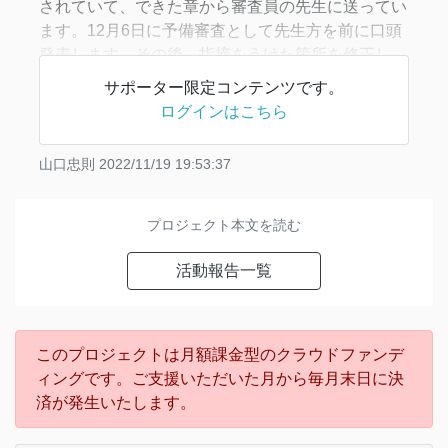
されていて、できた章から審査員の先生に送ってい
ます。12月6日に予備審査として先生方を前に口頭
発表します。その後、指摘をうけた箇所を修正し、
1月初旬に最終的な原稿を提出し、2月初旬に公聴会
サポーター限定コンテンツです。
を行う予定です。
ログインはこちら
いちばん大きな研究成果は、秋に産卵のため対馬
山口忠則
2022/11/19 19:53:37
プロジェクト本文を読む
活動報告一覧
このプロジェクトは月額課金型のクラウドファンデ
ィングです。ご支援いただいた月から毎月末日に決
済が発生いたします。