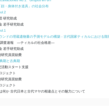
「顔・身体付き道具」の社会分布
l.2
団 研究助成
金 若手研究助成
l.1
ウンドの埋蔵遺物量の予測モデルの構築 - 古代国家ティカルにおける階層
年度調査速報 —ティカルの社会格差—
金 若手研究助成
特別研究員奨励費
古典期と古典期
研究活動スタート支援
ロジェクト
特別研究員奨励費
ロジェクト
は何か 古代日本と古代マヤの相違点とその魅力について