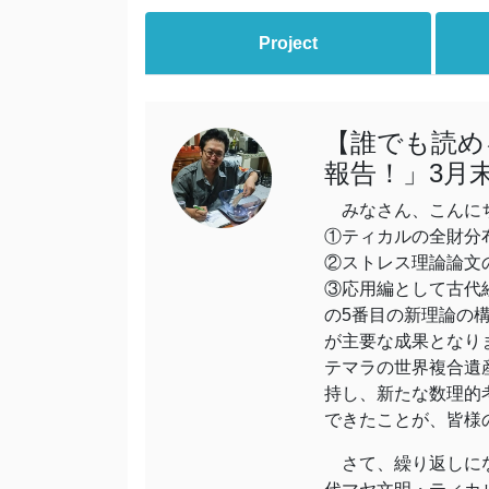
Project
【誰でも読め
報告！」3月
みなさん、こんにち
①ティカルの全財分
②ストレス理論論文
③応用編として古代
の5番目の新理論の
が主要な成果となり
テマラの世界複合遺
持し、新たな数理的
できたことが、皆様
さて、繰り返しにな