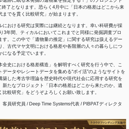
ル遺跡に眠る未発掘の遺物量を推定する！」のプロジェクト
って終了となります。恐らく4月中に「日本の格差はどこから来
代までを貫く比較研究」が始まります。
における研究は実際には継続となります。幸い科研費が採
より3年間、ティカルにおいてこれまでと同様に発掘調査プロ
ます。この中で「遺物量の推定」に関する研究は扱えるデー
り、古代マヤ文明における格差や各階層の人々の暮らしにつ
かになる予定でいます。
全史における格差構造」を解明すべく研究を行う中で、こ
トデータやレシートデータを集める“ポイ活”のようなサイトを
構築した考古学理論を歴史時代や現代社会に応用する研究を
。新たなプロジェクト「日本の格差はどこから来たのか。遺
く比較研究」をどうぞよろしくお願い致します。
究員 / Deep Time Systems代表 / PIBPATディレクタ