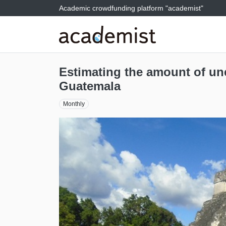
Academic crowdfunding platform "academist"
Estimating the amount of unex
Guatemala
Monthly