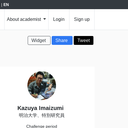
|
EN
About academist
Login
Sign up
Widget
Share
Tweet
Kazuya Imaizumi
明治大学、特別研究員
Challenge period