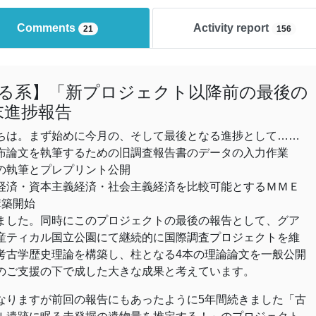
Comments
Activity report
21
156
る系】「新プロジェクト以降前の最後の
末進捗報告
は。まず始めに今月の、そして最後となる進捗として……
布論文を執筆するための旧調査報告書のデータの入力作業
の執筆とプレプリント公開
経済・資本主義経済・社会主義経済を比較可能とするＭＭＥ
構築開始
ました。同時にこのプロジェクトの最後の報告として、グア
産ティカル国立公園にて継続的に国際調査プロジェクトを維
考古学歴史理論を構築し、柱となる4本の理論論文を一般公開
のご支援の下で成した大きな成果と考えています。
りますが前回の報告にもあったように5年間続きました「古