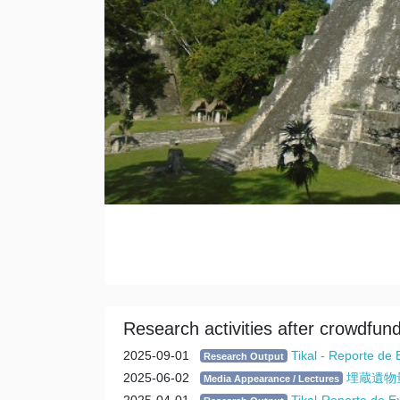
Research activities after crowdfun
2025-09-01
Tikal - Reporte de
Research Output
2025-06-02
埋蔵遺物
Media Appearance / Lectures
2025-04-01
Tikal-Reporte de E