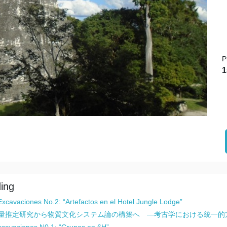
P
1
ding
 Excavaciones No.2: “Artefactos en el Hotel Jungle Lodge”
量推定研究から物質文化システム論の構築へ ―考古学における統一的
xcavaciones N0.1: “Grupos en 6H”