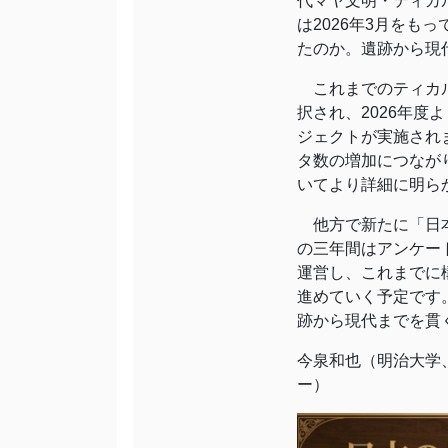
代マヤ文明・ティカ
は2026年3月をも
たのか。遺跡から現
これまでのティカル
択され、2026年度
ジェクトが実施され
タ数の増加につなが
いてより詳細に明ら
他方で新たに「日本
の三年間はアンケー
運営し、これまでに
進めていく予定です
跡から現代までを貫
今泉和也（明治大学、客員研
ー）