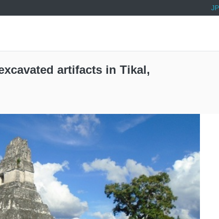
JP
cavated artifacts in Tikal,