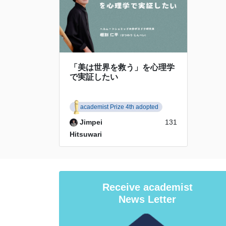
「美は世界を救う」を心理学
で実証したい
academist Prize 4th adopted
Jimpei
131
Hitsuwari
Receive academist
News Letter