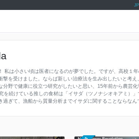
JP
da
！ 私は小さい頃は医者になるのが夢でした。ですが、高校１
衝撃を受けました。ならば新しい治療法を生み出したいと考え
な分野で健康に役立つ研究がしたいと思い、15年前から農芸化
研究を続けている推しの食材は「イサダ（ツノナシオキアミ）」
き過ぎて、漁船から質量分析までイサダに関することならなん