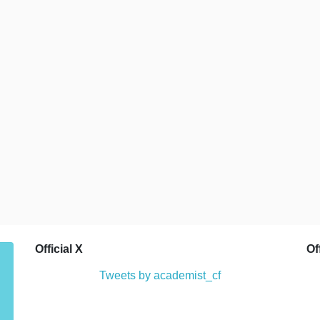
Official X
Of
Tweets by academist_cf