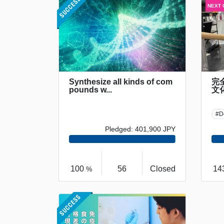
Synthesize all kinds of com
完
pounds w...
文
#D
Pledged: 401,900 JPY
100
56
Closed
14
%