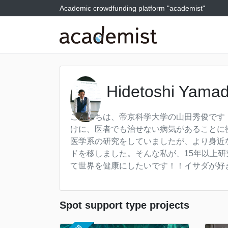
Academic crowdfunding platform "academist"
Hidetoshi Yama
こんにちは、帝京科学大学の山田秀俊です
けに、医者でも治せない病気があることに
医学系の研究をしていましたが、より身近
ドを移しました。そんな私が、15年以上
て世界を健康にしたいです！！イサダが好
Spot support type projects