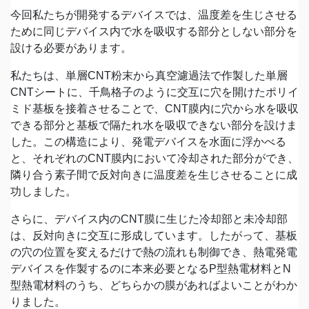
今回私たちが開発するデバイスでは、温度差を生じさせる
ために同じデバイス内で水を吸収する部分としない部分を
設ける必要があります。
私たちは、単層CNT粉末から真空濾過法で作製した単層
CNTシートに、千鳥格子のように交互に穴を開けたポリイ
ミド基板を接着させることで、CNT膜内に穴から水を吸収
できる部分と基板で隔たれ水を吸収できない部分を設けま
した。この構造により、発電デバイスを水面に浮かべる
と、それぞれのCNT膜内において冷却された部分ができ、
隣り合う素子間で反対向きに温度差を生じさせることに成
功しました。
さらに、デバイス内のCNT膜に生じた冷却部と未冷却部
は、反対向きに交互に形成しています。したがって、基板
の穴の位置を変えるだけで熱の流れも制御でき、熱電発電
デバイスを作製するのに本来必要となるP型熱電材料とN
型熱電材料のうち、どちらかの膜があればよいことがわか
りました。