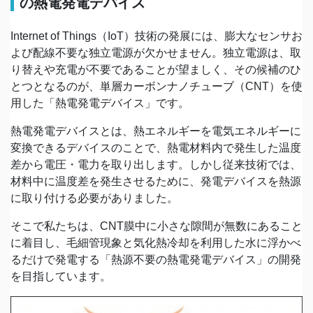
の熱電発電デバイス
Internet of Things（IoT）技術の発展には、膨大なセンサお
よび配線不要な独立電源が欠かせません。独立電源は、取
り替えや充電が不要であることが望ましく、その候補のひ
とつとなるのが、単層カーボンナノチューブ（CNT）を使
用した「熱電発電デバイス」です。
熱電発電デバイスとは、熱エネルギーを電気エネルギーに
変換できるデバイスのことで、熱電材料内で発生した温度
差から電圧・電力を取り出します。しかし従来技術では、
材料中に温度差を発生させるために、発電デバイスを熱源
に取り付ける必要がありました。
そこで私たちは、CNT膜中に小さな隙間が無数にあること
に着目し、毛細管現象と気化熱冷却を利用した水に浮かべ
るだけで発電する「熱源不要の熱電発電デバイス」の開発
を目指しています。