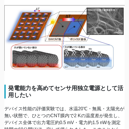
発電能力を高めてセンサ用独立電源として活
用したい
デバイス性能の評価実験では、水温20℃・無風・太陽光が
無い状態で、ひとつのCNT膜内で2 Kの温度差が発生し、
デバイス全体で出力電圧約0.5 mV・電力約1.5 nWを測定