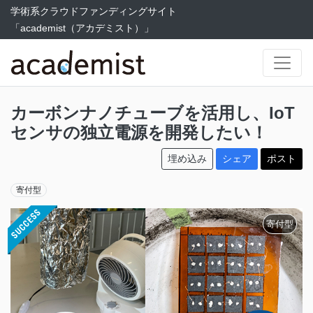
学術系クラウドファンディングサイト
「academist（アカデミスト）」
カーボンナノチューブを活用し、IoT
センサの独立電源を開発したい！
埋め込み
シェア
ポスト
寄付型