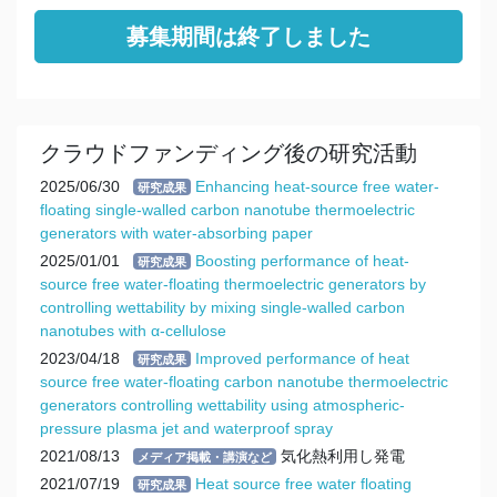
募集期間は終了しました
クラウドファンディング後の研究活動
2025/06/30
Enhancing heat-source free water-
研究成果
floating single-walled carbon nanotube thermoelectric
generators with water-absorbing paper
2025/01/01
Boosting performance of heat-
研究成果
source free water-floating thermoelectric generators by
controlling wettability by mixing single-walled carbon
nanotubes with α-cellulose
2023/04/18
Improved performance of heat
研究成果
source free water-floating carbon nanotube thermoelectric
generators controlling wettability using atmospheric-
pressure plasma jet and waterproof spray
2021/08/13
気化熱利用し発電
メディア掲載・講演など
2021/07/19
Heat source free water floating
研究成果