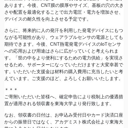
あります。今後、CNT膜の膜厚やサイズ、基板の穴の大き
さや配置を最適化することで出力電圧・電力を増加させ、
デバイスの耐久性を向上させる予定です。
さらに、将来的に人の発汗を利用した発電デバイスにもつ
ながる可能性があり、ウェアラブルセンサの電源としても
期待できます。今後、CNT熱電発電デバイスのIoTセンサ
への応用および用途はさらに広がっていくと考えられま
す。「世の中をより便利にするための電力供給」を実現さ
せるため、サポーターになっていただけますと大変幸甚で
す。いただいた支援金は材料の購入費用に充当したいと考
えています。ご支援のほど、よろしくお願いいたします。
＊＊＊
ご寄附いただいた皆様へ、確定申告により税制上の優遇措
置が適用される領収書を東海大学より発行致します。
なお、領収書の日付は、お申込み受付日やカード決済口座
からの振替日ではなく、アカデミスト株式会社より東海大