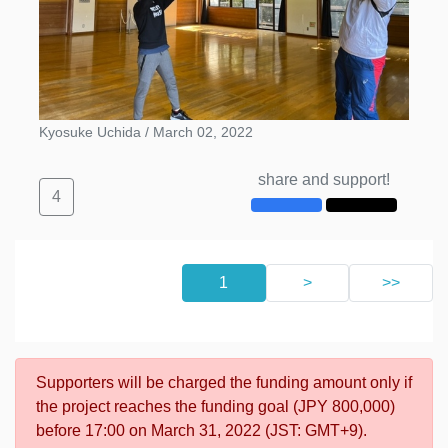
Kyosuke Uchida /
March 02, 2022
share and support!
4
1
>
>>
Supporters will be charged the funding amount only if
the project reaches the funding goal (JPY 800,000)
before 17:00 on March 31, 2022 (JST: GMT+9).