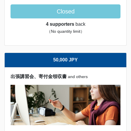
Closed
4 supporters
back
（No quantity limit）
50,000 JPY
出張講習会、寄付金領収書
and others