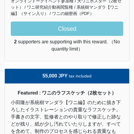
オンライントークイベント参加権 / 大ワニポスター（2枚セ
ット） / ワニ研究紹介動画閲覧権 / 系統樹マンダラ【ワニ
編】（サイン入り） / ワニの細密画（PDF）
Closed
2
supporters are supporting with this reward. （No
quantity limit）
55,000 JPY
tax included
Featured : ワニのラフスケッチ（2枚セット）
小田隆が系統樹マンダラ【ワニ編】のために描き下
ろしたイラストレーションの貴重なラフスケッチ。
手書きの文字、監修者とのやり取りで修正した跡な
どが残り、紙が少し汚れていたりしますが、すべて
を含めて、制作のプロセスを感じられる貴重なも