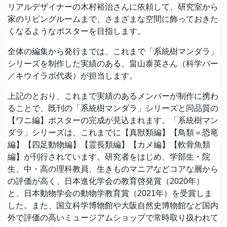
リアルデザイナーの木村裕治さんに依頼して、研究室から
家のリビングルームまで、さまざまな空間に飾っておきた
くなるようなポスターを目指します。
全体の編集から発行までは、これまで「系統樹マンダラ」
シリーズを制作した実績のある、畠山泰英さん（科学バー
／キウイラボ代表）が担当します。
上記のとおり、これまで実績のあるメンバーが制作に携わ
ることで、既刊の「系統樹マンダラ」シリーズと同品質の
【ワニ編】ポスターの完成が見込まれます。「系統樹マン
ダラ」シリーズは、これまでに【真獣類編】【鳥類＝恐竜
編】【四足動物編】【霊長類編】【カメ編】【軟骨魚類
編】が刊行されています。研究者をはじめ、学部生・院
生、中・高の理科教員、生きものマニアなどコアな層から
の評価が高く、日本進化学会の教育啓発賞（2020年）
と、日本動物学会の動物学教育賞（2021年）を受賞しま
した。また、国立科学博物館や大阪自然史博物館など国内
外で評価の高いミュージアムショップで常時取り扱われて