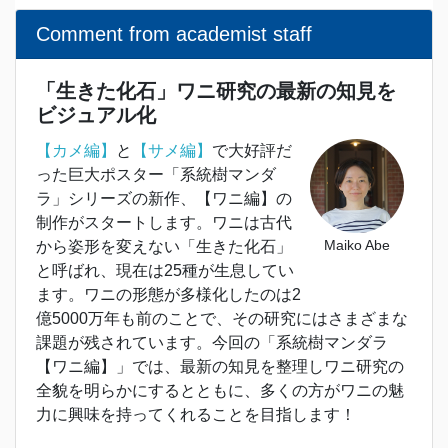
Comment from academist staff
「生きた化石」ワニ研究の最新の知見を
ビジュアル化
【カメ編】
と
【サメ編】
で大好評だ
った巨大ポスター「系統樹マンダ
ラ」シリーズの新作、【ワニ編】の
制作がスタートします。ワニは古代
Maiko Abe
から姿形を変えない「生きた化石」
と呼ばれ、現在は25種が生息してい
ます。ワニの形態が多様化したのは2
億5000万年も前のことで、その研究にはさまざまな
課題が残されています。今回の「系統樹マンダラ
【ワニ編】」では、最新の知見を整理しワニ研究の
全貌を明らかにするとともに、多くの方がワニの魅
力に興味を持ってくれることを目指します！