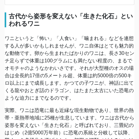
古代から姿形を変えない「生きた化石」とい
われるワニ
ワニというと「怖い」「人食い」「噛まれる」などを連想
する人が多いかもしれませんが、ワニ自体はとても魅力的
な動物です。卵から生まれたばかりのワニは、長さ30セン
チ足らずで体重は100グラムにも満たない程度の、まるで
オモチャのようなかわいさです。それが大型種のオスの場
合は全長約17倍の5メートル超、体重は約5000倍の500キ
ロ以上にまで成長します。かつての子ワニが、神話に出て
くる龍やおとぎ話のドラゴン、はたまた太古にいた恐竜の
ような迫力にまでなるのです。
実際、ワニは恐竜に最も近縁な現生動物であり、世界の熱
帯・亜熱帯地域に25種が生息しています。ワニは古代から
姿形を変えない「生きた化石」と呼ばれており、三畳紀の
はじめ（2億5000万年前）に恐竜の系統と分岐して以降、