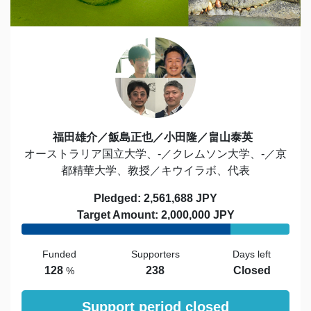
福田雄介／飯島正也／小田隆／畠山泰英
オーストラリア国立大学、-／クレムソン大学、-／京
都精華大学、教授／キウイラボ、代表
Pledged: 2,561,688 JPY
Target Amount: 2,000,000 JPY
Funded
Supporters
Days left
128
238
Closed
%
Support period closed