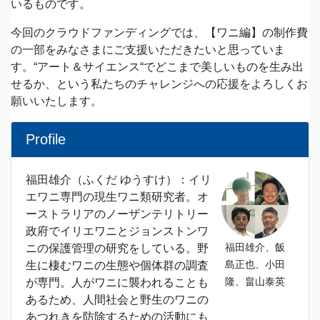
いるものです。
今回のクラウドファンディングでは、【ワニ編】の制作費
の一部をみなさまにご支援いただきたいと思っていま
す。“アート＆サイエンス“でどこまで美しいものを生み出
せるか、という私たちのチャレンジへの応援をよろしくお
願いいたします。
Profile
福田雄介（ふくだ ゆうすけ）：イリ
エワニ専門の現生ワニ類研究者。オ
ーストラリアのノーザンテリトリー
政府でイリエワニとジョンストンワ
福田雄介、飯
ニの保護管理の研究をしている。野
島正也、小田
生に棲むワニの生態や個体群の調査
隆、畠山泰英
が専門。人がワニに襲われることも
あるため、人間社会と野生のワニの
あつれきを防除するための活動にも