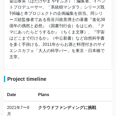
畠山泰英（はたけやま やすふさ）：編集者、イベン
トプロデューサー。「系統樹マンダラ」シリーズ既
刊6編と本プロジェクトの企画編集を担当。同シリ
ーズ総監修者である長谷川政美博士の著書『進化38
億年の偶然と必然』（国書刊行会）をはじめ、『ク
マにあったらどうするか』（ちくま文庫）、『宇宙
はどこまで行けるか』（中公新書）など自然科学書
を多く手掛ける。2011年からお酒と料理付きのサイ
エンスカフェ「大人の科学バー」を東京・日本橋で
主宰。
Project timeline
Date
Plans
2021年7〜9
クラウドファンディングに挑戦
月