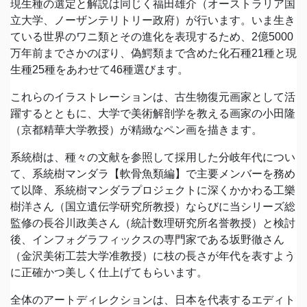
現生種の選定と解説は同じく福田雄介（オーストラリア国
立大学、ノーザンテリトリー政府）が行います。いま生き
ている世界のワニ類とその進化を表現するため、2億5000
万年前までさかのぼり、偽鰐類まで含めた化石種21種と現
生種25種をあわせて46種選びます。
これらのイラストレーションは、古生物復元画家として活
躍するとともに、大学で美術解剖学を教える画家の小田隆
（京都精華大学教授）が精緻なペン画を描きます。
系統樹は、種々の文献を参照して採用した分岐年代につい
て、系統樹マンダラ【軟骨魚類編】で主要メンバーを務め
て以降、系統樹マンダラプロジェクトに深くかかわる工樂
樹洋さん（国立遺伝学研究所教授）ならびに当シリーズ総
監修の長谷川政美さん（統計数理研究所名誉教授）と検討
後、インフォグラフィックスの専門家である坂野徹さん
（金沢美術工芸大学准教授）に枝の長さが年代を表すよう
に正確かつ美しく仕上げてもらいます。
全体のアートディレクションは、日本を代表するエディト