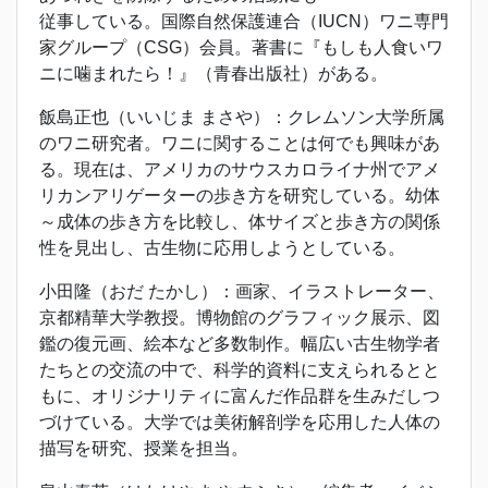
従事している。国際自然保護連合（IUCN）ワニ専門
家グループ（CSG）会員。著書に『もしも人食いワ
ニに噛まれたら！』（青春出版社）がある。
飯島正也（いいじま まさや）：クレムソン大学所属
のワニ研究者。ワニに関することは何でも興味があ
る。現在は、アメリカのサウスカロライナ州でアメ
リカンアリゲーターの歩き方を研究している。幼体
～成体の歩き方を比較し、体サイズと歩き方の関係
性を見出し、古生物に応用しようとしている。
小田隆（おだ たかし）：画家、イラストレーター、
京都精華大学教授。博物館のグラフィック展示、図
鑑の復元画、絵本など多数制作。幅広い古生物学者
たちとの交流の中で、科学的資料に支えられるとと
もに、オリジナリティに富んだ作品群を生みだしつ
づけている。大学では美術解剖学を応用した人体の
描写を研究、授業を担当。