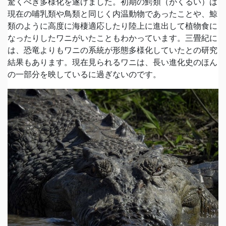
驚くべき多様化を遂げました。初期の鰐類（がくるい）は
現在の哺乳類や鳥類と同じく内温動物であったことや、鯨
類のように高度に海棲適応したり陸上に進出して植物食に
なったりしたワニがいたこともわかっています。三畳紀に
は、恐竜よりもワニの系統が形態多様化していたとの研究
結果もあります。現在見られるワニは、長い進化史のほん
の一部分を映しているに過ぎないのです。