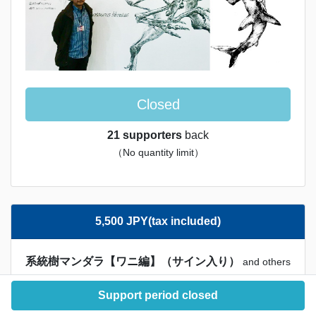
Closed
21 supporters
back
（No quantity limit）
5,500 JPY(tax included)
系統樹マンダラ【ワニ編】（サイン入り）
and others
Support period closed