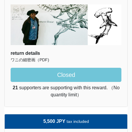
return details
ワニの細密画（PDF)
Closed
21
supporters are supporting with this reward. （No
quantity limit）
5,500 JPY
tax included