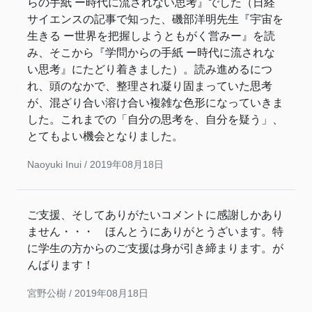
らの手紙 ー時代に流されない思考』でした（日経
サイエンスの記事で知った、磯部洋明先生『宇宙を
生きる ー世界を把握しようともがく営みー』を読
み、そこから『学問からの手紙 ー時代に流されな
い思考』にたどり着きました）。読み進めるにつ
れ、頭のなかで、整理され凝り固まっていた思考
が、混ざり合い溶け合い複雑な色形になっていきま
した。これまでの「自分の思考を、自分を疑う」、
とてもよい機会となりました。
Naoyuki Inui /
2019年08月18日
ご支援、そしてありがたいコメントに感謝しかあり
ません・・・ ほんとうにありがとうざいます。特
に学生の方からのご支援は身が引き締まります。が
んばります！
宮野公樹 /
2019年08月18日