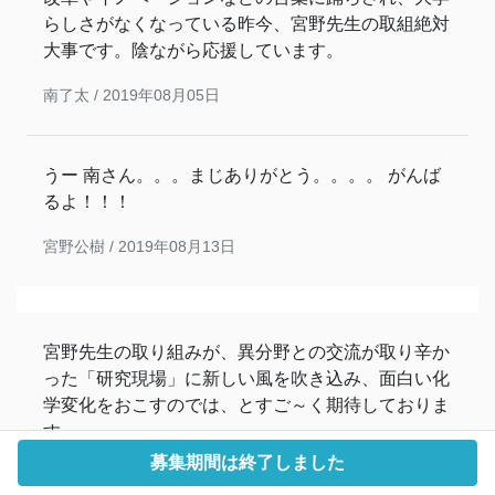
らしさがなくなっている昨今、宮野先生の取組絶対
大事です。陰ながら応援しています。
南了太 /
2019年08月05日
うー 南さん。。。まじありがとう。。。。 がんば
るよ！！！
宮野公樹 /
2019年08月13日
宮野先生の取り組みが、異分野との交流が取り辛か
った「研究現場」に新しい風を吹き込み、面白い化
学変化をおこすのでは、とすご～く期待しておりま
す。
とても、とても、楽しみです！！
募集期間は終了しました
頑張ってくださいネ！ 応援しています。