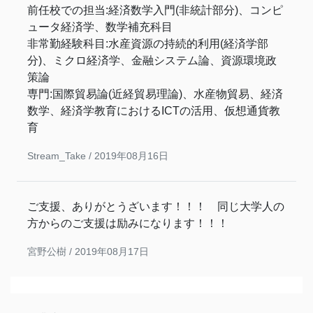
前任校での担当:経済数学入門(非統計部分)、コンピ
ュータ経済学、数学補充科目
非常勤経験科目:水産資源の持続的利用(経済学部
分)、ミクロ経済学、金融システム論、資源環境政
策論
専門:国際貿易論(近経貿易理論)、水産物貿易、経済
数学、経済学教育におけるICTの活用、仮想通貨教
育
Stream_Take /
2019年08月16日
ご支援、ありがとうざいます！！！ 同じ大学人の
方からのご支援は励みになります！！！
宮野公樹 /
2019年08月17日