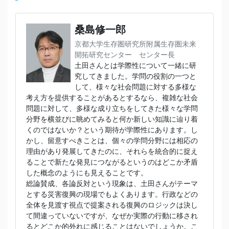
桑島修一郎
京都大学生存圏研究所附属生存圏未来
開拓研究センター センター長
土田さんとは学際性について一緒に研
究してきました。学問の役割の一つと
して、様々な社会問題に対する多様な
考え方を提供することがあるとするなら、複雑な社会
問題に対して、多様な成り立ちをしてきた様々な学問
分野を横並びに眺めてみると何か新しい知識に辿り着
くのではないか？という期待が学際性にあります。し
かし、留意すべきことは、個々の学問分野には相応の
理由があり発展してきたのに、それらを統合的に捉え
ることで新たな発見につながるというのはどこか矛盾
した概念のようにも見えることです。
総論賛成、各論反対という現象は、土田さんがテーマ
とする災害復興の現場でもよくあります。行政などの
全体を見渡す視点で提案される復興のロジックは決し
て間違っていないですが、なぜか実際の行動に移され
るとどこか的外れに感じることはないでしょうか。こ