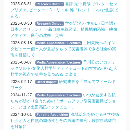
2025-03-31
書評 湖中真哉, グレタ・セン
Research Output
プリチェ, ピーター・D・リトル 編『レジリエンスは動詞で
ある』
2025-03-30
学会近況 パネル1（日本語）
Research Output
日本とスリランカ ―新自由主義経済、植民地的恐怖、映像
メディア、良心の沈黙、災害
2025-03-18
土田亮氏へのイン
Media Appearance / Lectures
タビューー個々人が意思をもって災害復興できる社会の実
現を目指して
2025-03-07
早川公のアカデミ
Media Appearance / Lectures
ックソルト-文化人類学的アティチュードのすすめ- #72_人
類学の視点で災害を見つめる に出演
2025-02-17
研究成果を「展示でフィールド
Other Impact
ワーク...
2024-11-27
いつか被災する私
Media Appearance / Lectures
たちが助かり合うための「ボトムアップ型災害復興ビジョ
ン」とは？土田亮氏インタビュー。
2024-10-01
流域治水をめぐる科学技術
Funding Acquisition
社会と人と自然の関係性とその再編の探究：佐賀県武雄市
を対象に