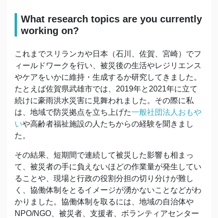
What research topics are you currently
working on?
これまでスリランカや日本（石川、佐賀、宮崎）でフ
ィールドワークを行い、被災後の生活やレジリエンス
やケアをいかに維持・生成するか研究してきました。
たとえば佐賀県武雄市では、2019年と2021年に立て
続けに豪雨洪水災害に見舞われました。その際に私
は、地域で防災拠点を立ち上げた
一般社団法人おもや
い
や高齢者福祉施設の人たちからの経験を聞きまし
た。
その結果、短期間で連続して被災した影響も相まっ
て、被災者の手に負えないほどの作業量が発生してい
ることや、現場と行政の役割分担の切り分けが難し
く、協働体制をとるイメージが湧かないことなどがわ
かりました。協働体制を取るには、地域の自治体や
NPO/NGO、被災者、支援者、ボランティアセンター