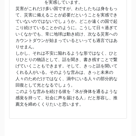
を実感しています。
災害がこれだけ多い国ですが、わたしたちは身をもっ
て、災害に備えることが必要だということを実感でき
ていないのではないでしょうか。どこか遠くの国で起
こり続けていることかのように。こうして日々過ぎて
いくなかでも、常に地球は動き続け、次なる災害への
カウントダウンが始まっているといっても過言ではあ
りせまん。
しかし、それは不安に陥れるような形ではなく、ひと
りひとりの物語として、話を聞き、書き残すことで繋
げていくこともできます。そして、きっと話を聞いて
くれる人がいる。そのような営みは、きっと未来の
人々のためだけではなく、渦中にいる人々の部分的な
回復として光となるでしょう。
このような営みを続ける彼を「水が身体を通るような
感覚を持って、社会に声を届ける人」だと形容し、推
薦文を締めくくりたいと思います。