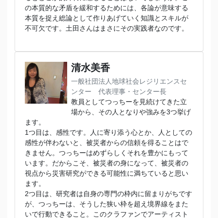
の本質的な矛盾を緩和するためには、各論が意味する
本質を捉え総論として作りあげていく知識とスキルが
不可欠です。土田さんはまさにその実践者なのです。
清水美香
一般社団法人地球社会レジリエンスセ
ンター 代表理事・センター長
教員としてつっちーを見続けてきた立
場から、その人となりや強みを3つ挙げ
ます。
1つ目は、感性です。人に寄り添う心とか、人としての
感性が伴わないと、被災者からの信頼を得ることはで
きません。つっちーはめずらしくそれを豊かにもって
います。だからこそ、被災者の身になって、被災者の
視点から災害研究ができる可能性に満ちていると思い
ます。
2つ目は、研究者は自身の専門の枠内に留まりがちです
が、つっちーは、そうした狭い枠を超え境界線をまた
いで行動できること。このクラファンでアーティスト