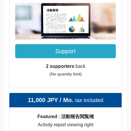
Support
2 supporters
back
(No quantity limit)
11,000 JPY / Mo.
tax included
Featured : 活動報告閲覧権
Activity report viewing right