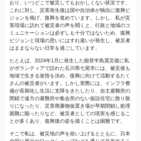
おり、いつどこで被災してもおかしくない状況です。
これに対し、災害発生後は国や自治体が独自に復興ビ
ジョンを掲げ、復興を進めています。しかし、私が災
害現場に訪れて被災者の声を聞くと、行政と地域のコ
ミュニケーションは必ずしも十分ではないため、復興
ビジョンと現場の思いにはすれ違いが発生し、被災者
はままならない日常を過ごしています。
たとえば、2024年1月に発生した能登半島震災後に私
がボランティアで訪れた石川県七尾市には、被災後も
地域で生きる覚悟を決め、復興に向けて活動するたく
さんの被災者がいます。しかし実際には、インフラ整
備が長期化し生活に支障をきたしたり、自主避難所の
閉鎖で遠方の避難所や集会所のない仮設住宅に散り散
りになったり、災害廃棄物仮置き場が早期閉鎖し処理
困難に陥ったりなど、被災者としての現実を感じるこ
とが多くあり、復興後の姿を描くことは困難です。
そこで私は、被災地の声を拾い上げるとともに、日本