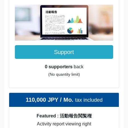
Support
0 supporters
back
(No quantity limit)
110,000 JPY / Mo.
tax included
Featured : 活動報告閲覧権
Activity report viewing right