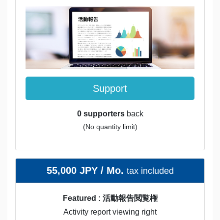
Support
0 supporters
back
(No quantity limit)
55,000 JPY / Mo.
tax included
Featured : 活動報告閲覧権
Activity report viewing right