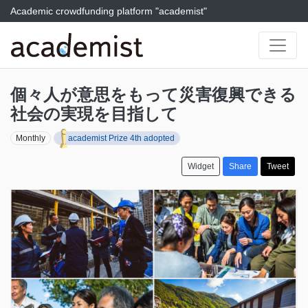
Academic crowdfunding platform "academist"
個々人が意思をもって災害復興できる
社会の実現を目指して
Monthly
academist Prize 4th adopted
Widget
Share
Tweet