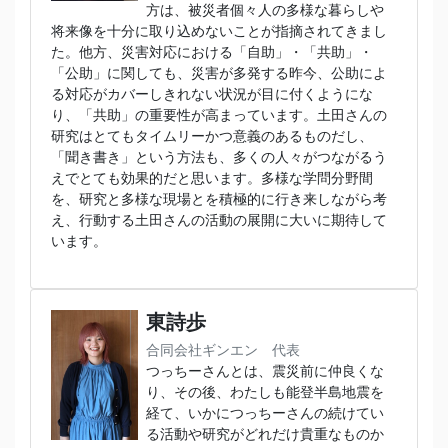
方は、被災者個々人の多様な暮らしや
将来像を十分に取り込めないことが指摘されてきまし
た。他方、災害対応における「自助」・「共助」・
「公助」に関しても、災害が多発する昨今、公助によ
る対応がカバーしきれない状況が目に付くようにな
り、「共助」の重要性が高まっています。土田さんの
研究はとてもタイムリーかつ意義のあるものだし、
「聞き書き」という方法も、多くの人々がつながるう
えでとても効果的だと思います。多様な学問分野間
を、研究と多様な現場とを積極的に行き来しながら考
え、行動する土田さんの活動の展開に大いに期待して
います。
東詩歩
合同会社ギンエン 代表
つっちーさんとは、震災前に仲良くな
り、その後、わたしも能登半島地震を
経て、いかにつっちーさんの続けてい
る活動や研究がどれだけ貴重なものか