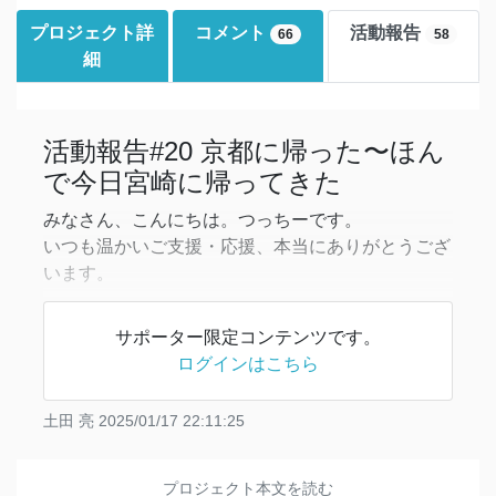
プロジェクト詳
コメント
活動報告
66
58
細
活動報告#20 京都に帰った〜ほん
で今日宮崎に帰ってきた
みなさん、こんにちは。つっちーです。
いつも温かいご支援・応援、本当にありがとうござ
います。
そして、ただいま！
サポーター限定コンテンツです。
先週スリランカから日本に帰り、数日東京での用事
ログインはこちら
を済ませ、京都に帰ってきました。
帰る直前、関西あたりでは大雪が降り、新幹線の窓
土田 亮
2025/01/17 22:11:25
から眺めていたら滋賀あたりはびっしり雪が残って
い
プロジェクト本文を読む