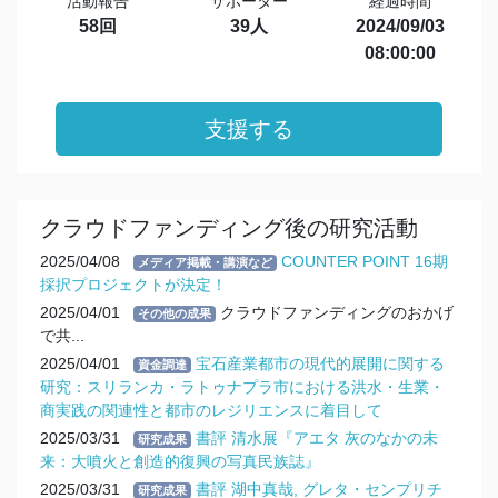
活動報告
サポーター
経過時間
58回
39人
2024/09/03
08:00:00
支援する
クラウドファンディング後の研究活動
2025/04/08
COUNTER POINT 16期
メディア掲載・講演など
採択プロジェクトが決定！
2025/04/01
クラウドファンディングのおかげ
その他の成果
で共...
2025/04/01
宝石産業都市の現代的展開に関する
資金調達
研究：スリランカ・ラトゥナプラ市における洪水・生業・
商実践の関連性と都市のレジリエンスに着目して
2025/03/31
書評 清水展『アエタ 灰のなかの未
研究成果
来：大噴火と創造的復興の写真民族誌』
2025/03/31
書評 湖中真哉, グレタ・センプリチ
研究成果