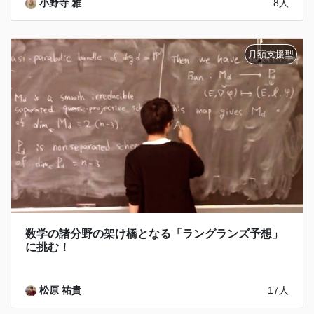
小野寺 雅
8人
数学の諸分野の架け橋となる「ラングランズ予想」
に挑む！
松原 祐貴
17人