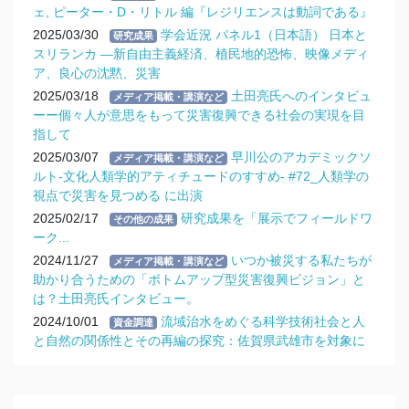
ェ, ピーター・D・リトル 編『レジリエンスは動詞である』
2025/03/30
学会近況 パネル1（日本語） 日本と
研究成果
スリランカ ―新自由主義経済、植民地的恐怖、映像メディ
ア、良心の沈黙、災害
2025/03/18
土田亮氏へのインタビュ
メディア掲載・講演など
ーー個々人が意思をもって災害復興できる社会の実現を目
指して
2025/03/07
早川公のアカデミックソ
メディア掲載・講演など
ルト-文化人類学的アティチュードのすすめ- #72_人類学の
視点で災害を見つめる に出演
2025/02/17
研究成果を「展示でフィールドワ
その他の成果
ーク...
2024/11/27
いつか被災する私たちが
メディア掲載・講演など
助かり合うための「ボトムアップ型災害復興ビジョン」と
は？土田亮氏インタビュー。
2024/10/01
流域治水をめぐる科学技術社会と人
資金調達
と自然の関係性とその再編の探究：佐賀県武雄市を対象に