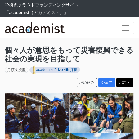
学術系クラウドファンディングサイト
「academist（アカデミスト）」
個々人が意思をもって災害復興できる
社会の実現を目指して
月額支援型
academist Prize 4th 採択
埋め込み
シェア
ポスト