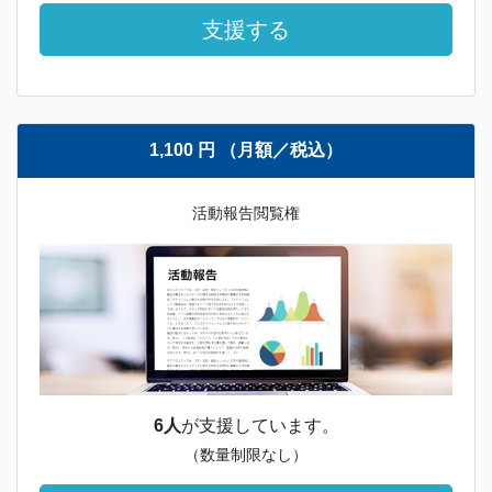
支援する
1,100 円 （月額／税込）
活動報告閲覧権
6人
が支援しています。
（数量制限なし）