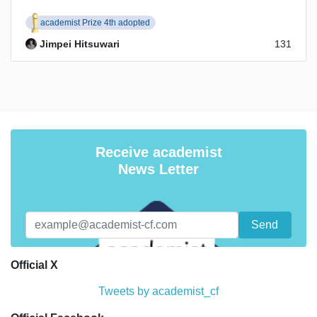
academist Prize 4th adopted
Jimpei Hitsuwari
131
Receive academist
News Letter
Official X
Tweets by academist_cf