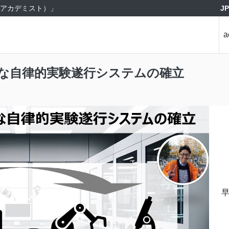
J
st（アカデミスト）」
a
な自律的実験遂行システムの確立