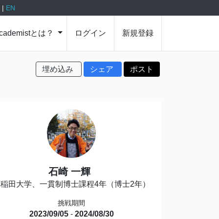
P
|
EN
cademistとは？
ログイン
新規登録
埋め込み
シェア
ポスト
石崎 一輝
早稲田大学、一貫制博士課程4年（博士2年）
挑戦期間
2023/09/05
-
2024/08/30