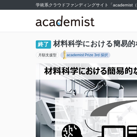
学術系クラウドファンディングサイト
「academi
材料科学における簡易的
終了
月額支援型
academist Prize 3rd 採択