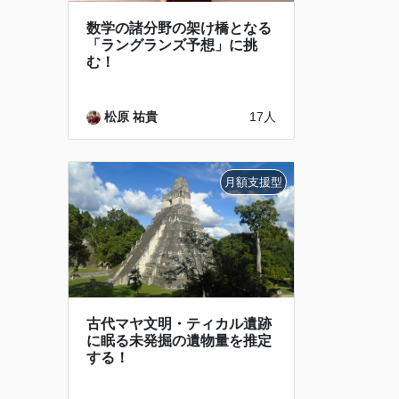
数学の諸分野の架け橋となる
「ラングランズ予想」に挑
む！
松原 祐貴
17人
古代マヤ文明・ティカル遺跡
に眠る未発掘の遺物量を推定
する！