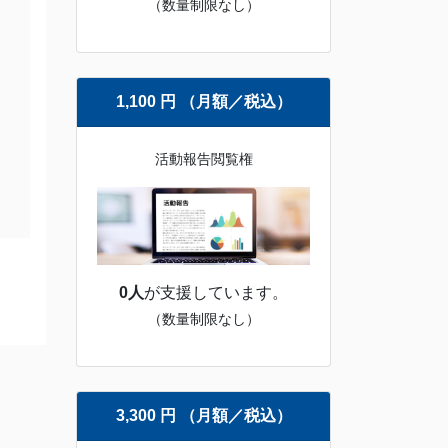
（数量制限なし）
1,100 円 （月額／税込）
活動報告閲覧権
0人
が支援しています。
（数量制限なし）
3,300 円 （月額／税込）