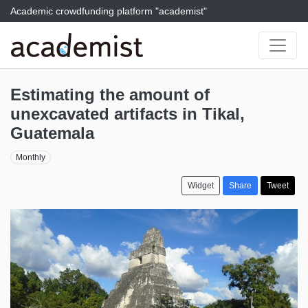
Academic crowdfunding platform "academist"
Estimating the amount of
unexcavated artifacts in Tikal,
Guatemala
Monthly
Widget
Share
Tweet