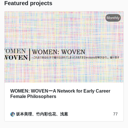
Featured projects
WOMEN: WOVENーA Network for Early Career
Female Philosophers
坂本美理、竹内彩也花、浅葱
77