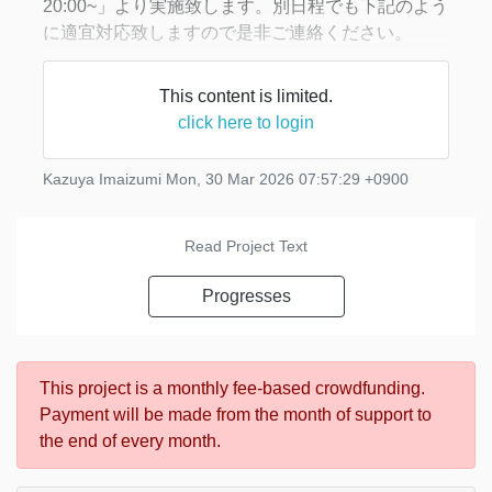
20:00~」より実施致します。別日程でも下記のよう
に適宜対応致しますので是非ご連絡ください。
今回は当該プロジェクトの最後の報告として現行
This content is limited.
のMMEの最後の基礎理論（4番目）である「アクセ
click here to login
ス制限ストレス理論論文」について説明します。ス
トレスは
Kazuya Imaizumi
Mon, 30 Mar 2026 07:57:29 +0900
Read Project Text
Progresses
This project is a monthly fee-based crowdfunding.
Payment will be made from the month of support to
the end of every month.