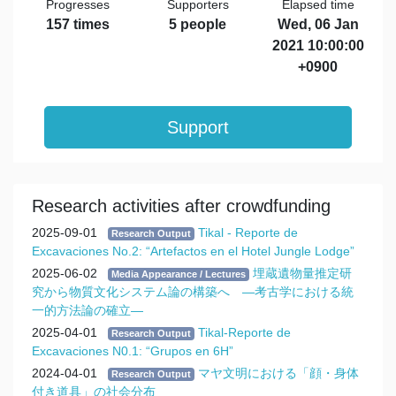
Progresses
Supporters
Elapsed time
157 times
5 people
Wed, 06 Jan
2021 10:00:00
+0900
Support
Research activities after crowdfunding
2025-09-01
Tikal - Reporte de
Research Output
Excavaciones No.2: “Artefactos en el Hotel Jungle Lodge”
2025-06-02
埋蔵遺物量推定研
Media Appearance / Lectures
究から物質文化システム論の構築へ ―考古学における統
一的方法論の確立―
2025-04-01
Tikal-Reporte de
Research Output
Excavaciones N0.1: “Grupos en 6H”
2024-04-01
マヤ文明における「顔・身体
Research Output
付き道具」の社会分布