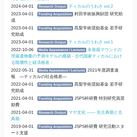
2024-04-01
ティカルのうわさ vol.2
Research Output
2023-04-01
村田学術振興財団 研究助
Funding Acquisition
成
2023-04-01
髙梨学術奨励基金 若手研
Funding Acquisition
究助成
2023-04-01
ティカルのうわさ vol.1
Research Output
2022-10-06
未発掘マウンドの
Media Appearance / Lectures
埋蔵遺物量の予測モデルの構築 - 古代国家ティカルにおけ
る階層性と経済格差 -
2022-05-31
2021年度調査速
Media Appearance / Lectures
報 —ティカルの社会格差—
2022-04-01
髙梨学術奨励基金 若手研
Funding Acquisition
究助成
2021-04-01
JSPS科研費 特別研究員奨
Funding Acquisition
励費
2021-04-01
マヤ文化 ―― 先古典期と古
Research Output
典期
2019-04-01
JSPS科研費 研究活動スタ
Funding Acquisition
ート支援