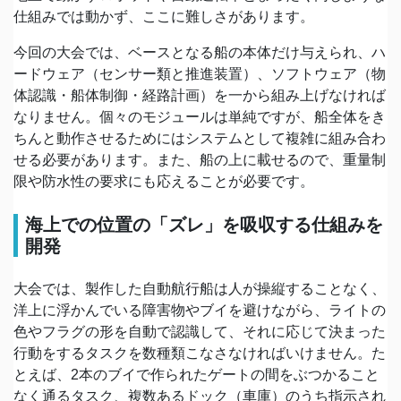
仕組みでは動かず、ここに難しさがあります。
今回の大会では、ベースとなる船の本体だけ与えられ、ハ
ードウェア（センサー類と推進装置）、ソフトウェア（物
体認識・船体制御・経路計画）を一から組み上げなければ
なりません。個々のモジュールは単純ですが、船全体をき
ちんと動作させるためにはシステムとして複雑に組み合わ
せる必要があります。また、船の上に載せるので、重量制
限や防水性の要求にも応えることが必要です。
海上での位置の「ズレ」を吸収する仕組みを
開発
大会では、製作した自動航行船は人が操縦することなく、
洋上に浮かんでいる障害物やブイを避けながら、ライトの
色やフラグの形を自動で認識して、それに応じて決まった
行動をするタスクを数種類こなさなければいけません。た
とえば、2本のブイで作られたゲートの間をぶつかること
なく通るタスク、複数あるドック（車庫）のうち指示され