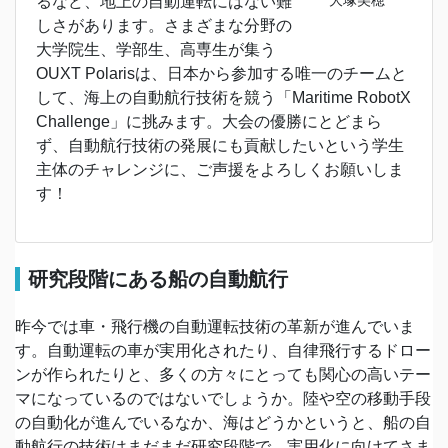
るなど、地上の自動運転にはない難
しさがあります。さまざまな分野の
大学院生、学部生、高専生が集う
OUXT Polarisは、日本から参加する唯一のチームと
して、海上の自動航行技術を競う「Maritime RobotX
Challenge」に挑みます。大会の優勝にとどまら
ず、自動航行技術の発展にも貢献したいという学生
主体のチャレンジに、ご声援をよろしくお願いしま
す！
研究段階にある船の自動航行
昨今では車・飛行機の自動運転技術の革新が進んでいま
す。自動運転の車が実用化されたり、自律飛行するドロー
ンが作られたりと、多くの方々にとっても関心の高いテー
マになっているのではないでしょうか。陸や空の移動手段
の自動化が進んでいるなか、海はどうかというと、船の自
動航行の技術はまだまだ研究段階で、実用化に向けてさま