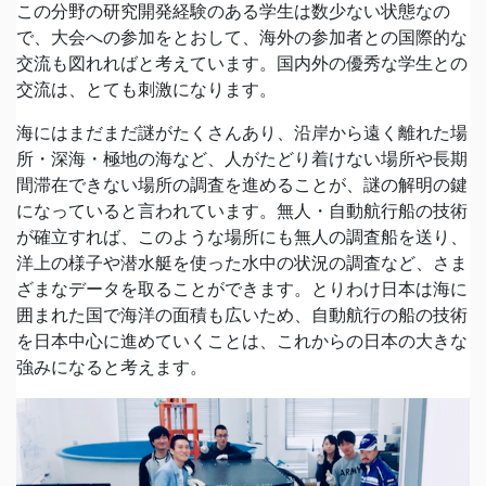
この分野の研究開発経験のある学生は数少ない状態なの
で、大会への参加をとおして、海外の参加者との国際的な
交流も図れればと考えています。国内外の優秀な学生との
交流は、とても刺激になります。
海にはまだまだ謎がたくさんあり、沿岸から遠く離れた場
所・深海・極地の海など、人がたどり着けない場所や長期
間滞在できない場所の調査を進めることが、謎の解明の鍵
になっていると言われています。無人・自動航行船の技術
が確立すれば、このような場所にも無人の調査船を送り、
洋上の様子や潜水艇を使った水中の状況の調査など、さま
ざまなデータを取ることができます。とりわけ日本は海に
囲まれた国で海洋の面積も広いため、自動航行の船の技術
を日本中心に進めていくことは、これからの日本の大きな
強みになると考えます。